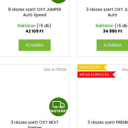
N
8 részes szett OXY JUMPER
3 részes szett OXY 
G
Autó Speed
Autó
Y
Raktáron
(>5 db)
Raktáron
(>5 db
42 109 Ft
34 990 Ft
E
KOSÁRBA
KOSÁRBA
N
E
KIÁRUSÍTÁS
Kód:
6-75526
Kó
S
MEGA LEÁRAZÁS
I
INGYENES
N
3 részes szett OXY NEXT
3 részes szett PREMI
Gamer