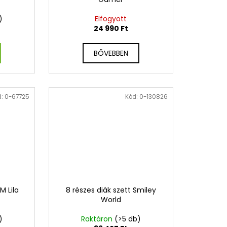
)
Elfogyott
24 990 Ft
BŐVEBBEN
d:
0-67725
Kód:
0-130826
M Lila
8 részes diák szett Smiley
World
)
Raktáron
(>5 db)