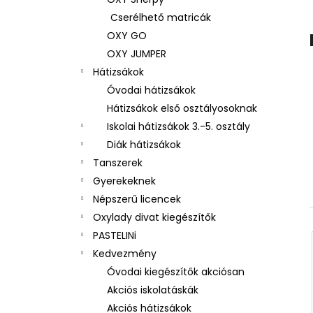
3 RÉSZES SZETT OXY NEXT BUNNY
Cserélhető matricák
26 490 Ft
OXY GO
OXY JUMPER
Hátizsákok
Óvodai hátizsákok
Hátizsákok első osztályosoknak
Iskolai hátizsákok 3.-5. osztály
Diák hátizsákok
Tanszerek
Gyerekeknek
Népszerű licencek
Oxylady divat kiegészítők
PASTELINi
Kedvezmény
Óvodai kiegészítők akciósan
Akciós iskolatáskák
Akciós hátizsákok