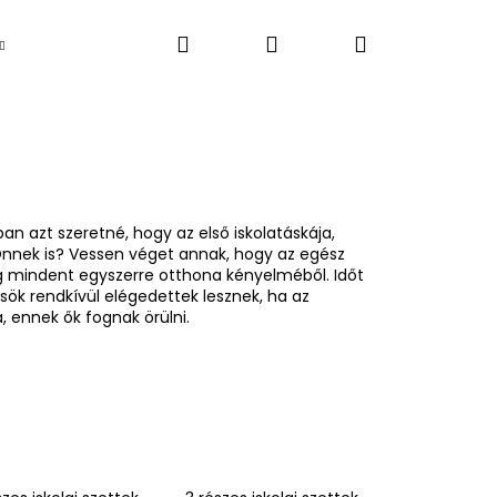
Keresés
Bejelentkezés
Kosár
Újdonság
an azt szeretné, hogy az első iskolatáskája,
 Önnek is? Vessen véget annak, hogy az egész
eg mindent egyszerre otthona kényelméből. Időt
ősök rendkívül elégedettek lesznek, ha az
, ennek ők fognak örülni.
Következő