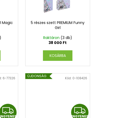
M Magic
5 részes szett PREMIUM Funny
Girl
)
Raktáron
(3 db)
38 000 Ft
KOSÁRBA
ÚJDONSÁG
d:
6-77326
Kód:
0-108426
I
I
INGYENES
INGYENES