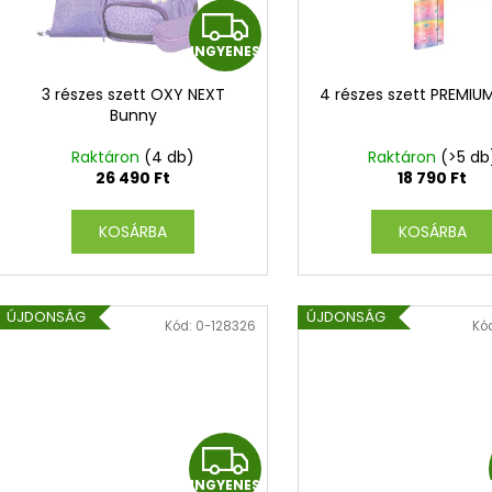
r
k
I
e
e
n
INGYENES
N
k
d
l
3 részes szett OXY NEXT
4 részes szett PREMIU
G
e
Bunny
i
z
s
Y
Raktáron
(4 db)
Raktáron
(>5 db
é
t
26 490 Ft
18 790 Ft
s
E
á
e
KOSÁRBA
KOSÁRBA
j
N
a
E
ÚJDONSÁG
ÚJDONSÁG
Kód:
0-128326
Kó
S
I
INGYENES