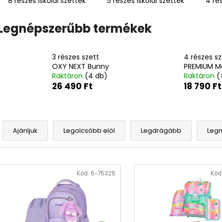
8 részes iskolai szettek
5 részes iskolai szettek
4 rés
4 RÉSZES SZETT PREMIUM MAGIC
DIÁK HÁTIZSÁK 
18 790 Ft
14 700 Ft
Legnépszerűbb termékek
3 részes szett
4 részes sz
OXY NEXT Bunny
PREMIUM M
Raktáron
(4 db)
Raktáron
(
26 490 Ft
18 790 Ft
T
e
Ajánljuk
Legolcsóbb elöl
Legdrágább
Leg
r
m
T
é
e
Kód:
6-75326
Kód
k
r
e
m
k
é