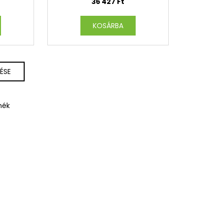
36 427 Ft
KOSÁRBA
ÉSE
mék