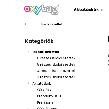
K
Ugrás
a
o
Aktatáskák
fő
Vissza
Vissza
s
tartalomhoz
a boltba
a boltba
á
Kezdőlap
Iskolai szettek
r
O
l
Kategóriák
Kategóriák
d
átugrása
a
Iskolai szettek
l
8 részes iskolai szettek
s
5 részes iskolai szettek
ó
4 részes iskolai szettek
p
3 részes iskolai szettek
a
Aktatáskák
n
OXY SKY
e
Premium LIGHT
l
Premium
OXY Sherpy