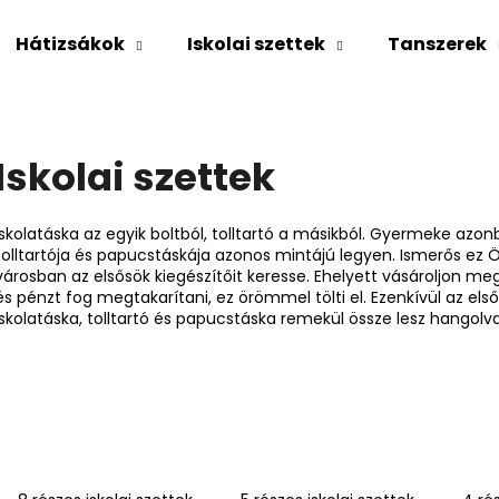
Hátizsákok
Iskolai szettek
Tanszerek
Mit keres?
Iskolai szettek
KERESÉS
Iskolatáska az egyik boltból, tolltartó a másikból. Gyermeke azonb
tolltartója és papucstáskája azonos mintájú legyen. Ismerős ez
városban az elsősök kiegészítőit keresse. Ehelyett vásároljon m
és pénzt fog megtakarítani, ez örömmel tölti el. Ezenkívül az els
Ajánljuk
iskolatáska, tolltartó és papucstáska remekül össze lesz hangolva