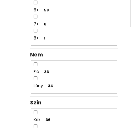
6+
58
7+
6
8+
1
Nem
Fiú
36
Lány
34
Szín
Kék
36