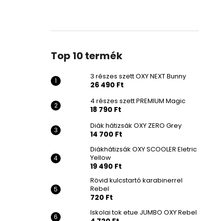
Top 10 termék
3 részes szett OXY NEXT Bunny
26 490 Ft
4 részes szett PREMIUM Magic
18 790 Ft
Diák hátizsák OXY ZERO Grey
14 700 Ft
Diákhátizsák OXY SCOOLER Eletric
Yellow
19 490 Ft
Rövid kulcstartó karabinerrel
Rebel
720 Ft
Iskolai tok etue JUMBO OXY Rebel