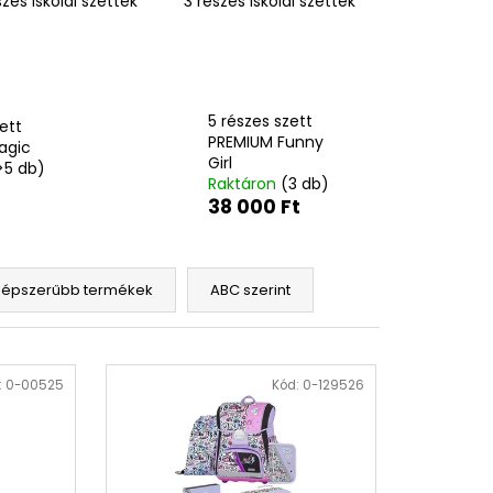
zes iskolai szettek
3 részes iskolai szettek
OXY ZERO GREY
5 részes szett
ett
PREMIUM Funny
agic
Girl
>5 db)
Raktáron
(3 db)
38 000 Ft
népszerűbb termékek
ABC szerint
:
0-00525
Kód:
0-129526