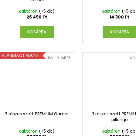
G
Y
Raktáron
(>5 db)
Raktáron
(>5 db
26 490 Ft
14 300 Ft
E
KOSÁRBA
KOSÁRBA
N
E
AJÁNDÉKOT ADUNK
Kód:
0-24125
Kó
S
3 részes szett PREMIUM Gamer
3 részes szett PREMIU
pillangó
Raktáron
(>5 db)
Raktáron
(>5 db