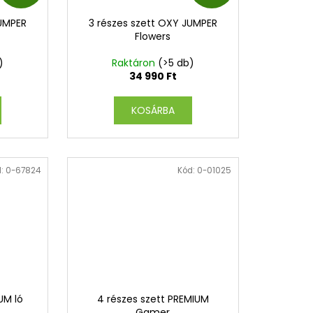
N
N
JUMPER
3 részes szett OXY JUMPER
G
G
Flowers
Y
Y
)
Raktáron
(>5 db)
34 990 Ft
E
E
KOSÁRBA
N
N
E
E
d:
0-67824
Kód:
0-01025
S
S
UM ló
4 részes szett PREMIUM
Gamer