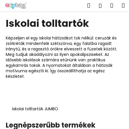
K
Ugrás
Keresés
Kosá
M
Bejelent
a
o
fő
Vissza
Vissza
s
tartalomhoz
Iskolai tolltartók
á
M
r
i
Képzeljen el egy iskolai hátizsákot tok nélkül: ceruzák és
zsírkréták mindenfelé szétszórva, egy falatba ragadt
t
iránytű, és a ragasztó örökre elveszett a füzetek között.
k
Meg tudjuk akadályozni az ilyen apokalipsziseket. Az
e
idősebb iskolások számára etűnünk van: praktikus
egykamrás tokok. A nyomatokat általában a hátizsák
r
motívuma egészíti ki. Így összeállíthatja az egész
e
készletet.
s
?
Iskolai tolltartók JUMBO
KERESÉS
Legnépszerűbb termékek