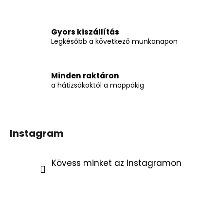
t
á
s
Gyors kiszállítás
e
Legkésőbb a következő munkanapon
l
e
m
Minden raktáron
e
a hátizsákoktól a mappákig
i
Instagram
Kövess minket az Instagramon