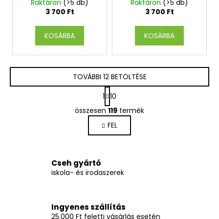
appricot
black
Raktáron
(>5 db)
Raktáron
(>5 db)
3 700 Ft
3 700 Ft
KOSÁRBA
KOSÁRBA
TOVÁBBI 12 BETÖLTÉSE
L
1
10
a
L
p
összesen
119
termék
i
o
FEL
s
z
á
t
s
a
i
Cseh gyártó
r
iskola- és irodaszerek
á
n
y
Ingyenes szállítás
í
25.000 Ft feletti vásárlás esetén