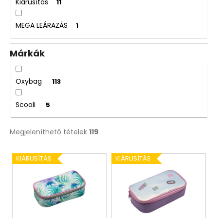
Kiárusítás
11
MEGA LEÁRAZÁS
1
Márkák
Oxybag
113
Scooli
5
Megjeleníthető tételek
119
T
KIÁRUSÍTÁS
KIÁRUSÍTÁS
e
r
m
é