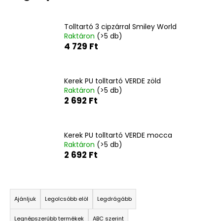
Tolltartó 3 cipzárral Smiley World
A
Raktáron
(>5 db)
j
4 729 Ft
á
n
l
Kerek PU tolltartó VERDE zöld
j
Raktáron
(>5 db)
u
2 692 Ft
k
8
Kerek PU tolltartó VERDE mocca
RÉSZES
Raktáron
(>5 db)
SZETT
2 692 Ft
PREMIUM
GAMER
41
T
590
Ft
e
Ajánljuk
Legolcsóbb elöl
Legdrágább
r
Legnépszerűbb termékek
ABC szerint