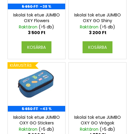
k
e
5 650 FT
–38 %
k
Iskolai tok etue JUMBO
Iskolai tok etue JUMBO
OXY Flowers
OXY GO Shiny
l
Raktáron
(>5 db)
Raktáron
(>5 db)
i
3 500 Ft
3 200 Ft
s
t
KOSÁRBA
KOSÁRBA
á
j
KIÁRUSÍTÁS
a
5 650 FT
–43 %
Iskolai tok etue JUMBO
Iskolai tok etue JUMBO
OXY GO Stickers
OXY GO Virágok
Raktáron
(>5 db)
Raktáron
(>5 db)