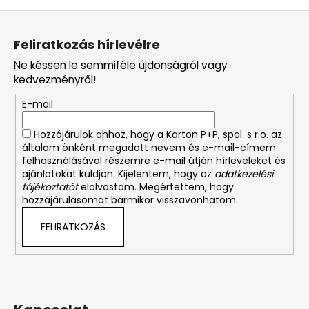
L
á
Feliratkozás hírlevélre
b
Ne késsen le semmiféle újdonságról vagy
l
kedvezményről!
é
E-mail
c
Hozzájárulok ahhoz, hogy a Karton P+P, spol. s r.o. az
általam önként megadott nevem és e-mail-címem
felhasználásával részemre e-mail útján hírleveleket és
ajánlatokat küldjön. Kijelentem, hogy az
adatkezelési
tájékoztatót
elolvastam. Megértettem, hogy
hozzájárulásomat bármikor visszavonhatom.
FELIRATKOZÁS