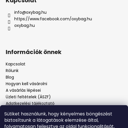
Kapcsolat
info
@
oxybag.hu
https://www.facebook.com/oxybag.hu
oxybag.hu
Információk önnek
Kapcsolat
Rólunk
Blog
Hogyan kell vásárolni
A vásárlás lépései
Üzleti feltételek (ÁSZF)
Adatkezelési tájékoztató
Panaszos eljárás
Sütiket használunk, hogy kényelmes böngészést
Panaszjelenté
biztosítsunk a látogatások elemzése által,
folyamatosan fejlesztve az oldal funkcionalitását,