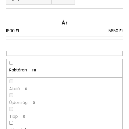
m
é
k
Ár
e
1800
Ft
5650
Ft
k
r
e
n
d
e
Raktáron
111
z
é
Akció
0
s
e
Újdonság
0
Tipp
0