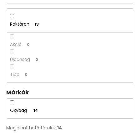
e
40
490
n
Ft
d
e
Raktáron
13
z
é
Akció
0
s
e
Újdonság
0
Tipp
0
Márkák
Oxybag
14
Megjeleníthető tételek
14