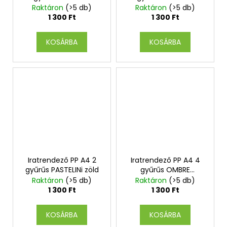
sárgabarack
szürke
Raktáron
(>5 db)
Raktáron
(>5 db)
1 300 Ft
1 300 Ft
KOSÁRBA
KOSÁRBA
Iratrendező PP A4 2
Iratrendező PP A4 4
gyűrűs PASTELINi zöld
gyűrűs OMBRE
rózsaszín
Raktáron
(>5 db)
Raktáron
(>5 db)
1 300 Ft
1 300 Ft
KOSÁRBA
KOSÁRBA