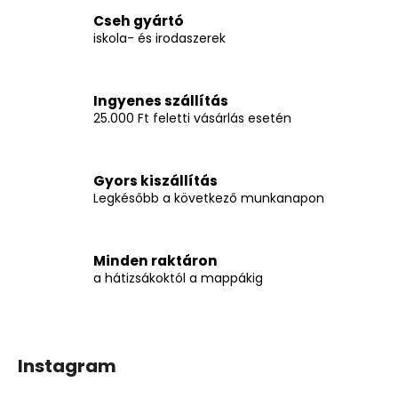
i
Cseh gyártó
r
iskola- és irodaszerek
á
n
y
Ingyenes szállítás
í
25.000 Ft feletti vásárlás esetén
t
á
s
Gyors kiszállítás
e
Legkésőbb a következő munkanapon
l
e
m
Minden raktáron
e
a hátizsákoktól a mappákig
i
Instagram