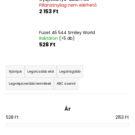
Pillanatnyilag nem elérhető
2 153 Ft
A
j
á
Füzet A5 544 Smiley World
n
Raktáron
(>5 db)
l
528 Ft
j
u
T
k
e
Ajánljuk
Legolcsóbb elöl
Legdrágább
r
3
Legnépszerűbb termékek
ABC szerint
m
RÉSZES
SZETT
é
PREMIUM
LIGHT
k
RAPTOR
Ár
e
32
528
Ft
2153
Ft
k
392
Ft
r
Korábbi: