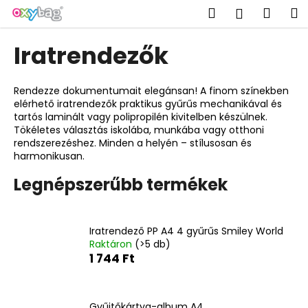
K
Ugrás
Keresés
Kosá
M
Bejelent
a
o
fő
Vissza
Vissza
s
tartalomhoz
Iratrendezők
á
M
r
i
Rendezze dokumentumait elegánsan! A finom színekben
elérhető iratrendezők praktikus gyűrűs mechanikával és
t
tartós laminált vagy polipropilén kivitelben készülnek.
k
Tökéletes választás iskolába, munkába vagy otthoni
e
rendszerezéshez. Minden a helyén – stílusosan és
harmonikusan.
r
e
Legnépszerűbb termékek
s
?
Iratrendező PP A4 4 gyűrűs Smiley World
Raktáron
(>5 db)
1 744 Ft
KERESÉS
Gyűjtőkártya-album A4