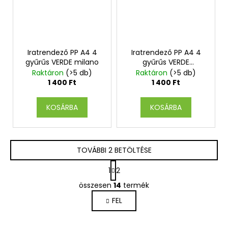
Iratrendező PP A4 4
Iratrendező PP A4 4
gyűrűs VERDE milano
gyűrűs VERDE
mustársárga
Raktáron
(>5 db)
Raktáron
(>5 db)
1 400 Ft
1 400 Ft
KOSÁRBA
KOSÁRBA
TOVÁBBI 2 BETÖLTÉSE
L
1
2
a
L
p
összesen
14
termék
i
o
FEL
s
z
á
t
s
a