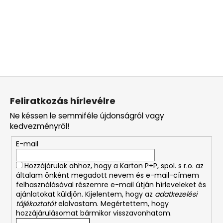
L
á
Feliratkozás hírlevélre
b
Ne késsen le semmiféle újdonságról vagy
l
kedvezményről!
é
E-mail
c
Hozzájárulok ahhoz, hogy a Karton P+P, spol. s r.o. az
általam önként megadott nevem és e-mail-címem
felhasználásával részemre e-mail útján hírleveleket és
ajánlatokat küldjön. Kijelentem, hogy az
adatkezelési
tájékoztatót
elolvastam. Megértettem, hogy
hozzájárulásomat bármikor visszavonhatom.