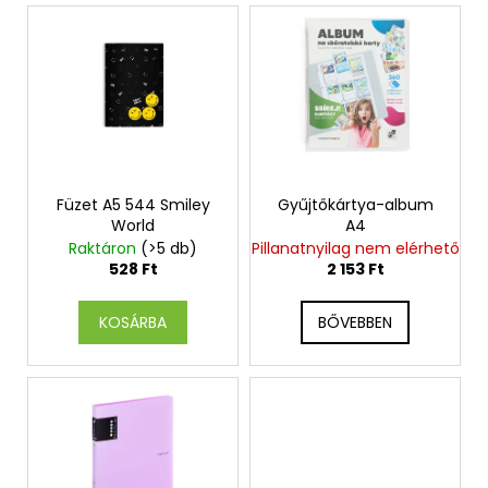
T
e
r
m
é
k
e
k
Füzet A5 544 Smiley
Gyűjtőkártya-album
World
A4
l
Raktáron
(>5 db)
Pillanatnyilag nem elérhető
i
528 Ft
2 153 Ft
s
t
KOSÁRBA
BŐVEBBEN
á
j
a