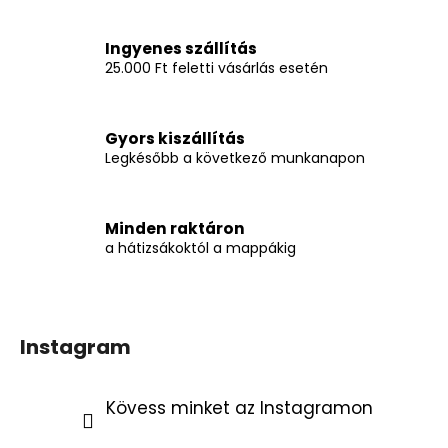
i
r
Ingyenes szállítás
á
25.000 Ft feletti vásárlás esetén
n
y
í
Gyors kiszállítás
t
Legkésőbb a következő munkanapon
á
s
e
l
Minden raktáron
a hátizsákoktól a mappákig
e
m
e
i
Instagram
Kövess minket az Instagramon