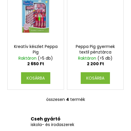
a
Kreatív készlet Peppa
Peppa Pig gyermek
Pig
textil pénztárca
Raktáron
(>5 db)
Raktáron
(>5 db)
2 650 Ft
2 200 Ft
KOSÁRBA
KOSÁRBA
összesen
4
termék
L
i
s
Cseh gyártó
t
iskola- és irodaszerek
a