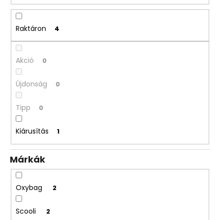
n
d
e
Raktáron
4
z
é
Akció
0
s
e
Újdonság
0
Tipp
0
Kiárusítás
1
Márkák
Oxybag
2
Scooli
2