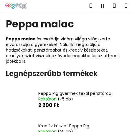
K
Ugrás
Keresés
Kosá
M
Bejelent
a
o
fő
Vissza
Vissza
s
tartalomhoz
Peppa malac
á
M
r
i
Peppa malac
és családja vidám világa világszerte
elvarázsolja a gyerekeket.
Nálunk megtalálja a
t
hátizsákokat, pénztárcákat és kreatív készleteket,
k
amelyek színt visznek az óvodai napokba és az otthoni
e
játékba is.
r
Legnépszerűbb termékek
e
s
?
Peppa Pig gyermek textil pénztárca
Raktáron
(>5 db)
2 200 Ft
KERESÉS
Kreatív készlet Peppa Pig
Raktáron
(>5 db)