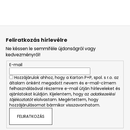
L
á
Feliratkozás hírlevélre
b
Ne késsen le semmiféle újdonságról vagy
l
kedvezményről!
é
E-mail
c
Hozzájárulok ahhoz, hogy a Karton P+P, spol. s r.o. az
általam önként megadott nevem és e-mail-címem
felhasználásával részemre e-mail útján hírleveleket és
ajánlatokat küldjön. Kijelentem, hogy az
adatkezelési
tájékoztatót
elolvastam. Megértettem, hogy
hozzájárulásomat bármikor visszavonhatom.
FELIRATKOZÁS