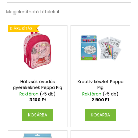
Megjeleníthető tételek
4
T
KIÁRUSÍTÁS
e
r
m
é
k
e
k
Hátizsák óvodás
Kreatív készlet Peppa
gyerekeknek Peppa Pig
Pig
l
Raktáron
(>5 db)
Raktáron
(>5 db)
i
3 100 Ft
2 900 Ft
s
t
KOSÁRBA
KOSÁRBA
á
j