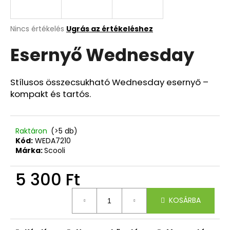
A
A
Nincs értékelés
Ugrás az értékeléshez
termék
j
Esernyő Wednesday
átlagos
á
értékelése
n
5-
l
ből
Stílusos összecsukható Wednesday esernyő –
j
0,0
kompakt és tartós.
u
csillag.
k
Raktáron
(>5 db)
DIÁK
Kód:
WEDA7210
HÁTIZSÁK
Márka:
Scooli
OXY
ZERO
5 300 Ft
OMBRE
GIRL
Egységár:
14
KOSÁRBA
700
Ft