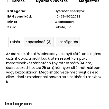
Kérdés
Nyomon követés
Megosztás
Kategória
:
Gyermek esernyők
EAN vonalkód
:
4043946322788
Minta
:
Wednesday
Szín
:
Fekete, Lila
Leírás
Kapcsolódó (3)
Beszélgetés
Az összecsukható Wednesday esernyő sötéten elegáns
dizájnt ötvöz a praktikus kivitelezéssel. Kompakt
méreteinek köszönhetően (nyitott átmérő 94 cm,
összecsukott hossza 25 cm) könnyen elfér hátizsákban
vagy kézitáskában. Megbízható védelmet nyújt az eső
ellen, ideális mindennapi használatra és kirándulásokhoz
is.
Instagram