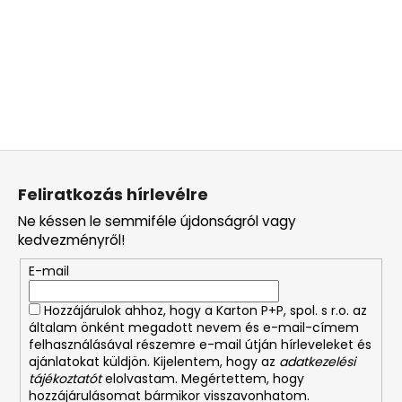
L
á
Feliratkozás hírlevélre
b
Ne késsen le semmiféle újdonságról vagy
l
kedvezményről!
é
E-mail
c
Hozzájárulok ahhoz, hogy a Karton P+P, spol. s r.o. az
általam önként megadott nevem és e-mail-címem
felhasználásával részemre e-mail útján hírleveleket és
ajánlatokat küldjön. Kijelentem, hogy az
adatkezelési
tájékoztatót
elolvastam. Megértettem, hogy
hozzájárulásomat bármikor visszavonhatom.