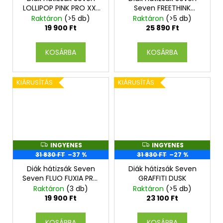
E
E
LOLLIPOP PINK PRO XXL
Seven FREETHINK
N
N
+ Fülhallgató
CHIFFON
E
E
Raktáron
(>5 db)
Raktáron
(>5 db)
S
S
19 900 Ft
25 890 Ft
KOSÁRBA
KOSÁRBA
KIÁRUSÍTÁS
KIÁRUSÍTÁS
INGYENES
INGYENES
I
I
N
N
31 830 FT
–37 %
31 830 FT
–27 %
G
G
Y
Y
Diák hátizsák Seven
Diák hátizsák Seven
E
E
Seven FLUO FUXIA PRO
GRAFFITI DUSK
N
N
XXL + Fülhallgató
E
E
Raktáron
(3 db)
Raktáron
(>5 db)
S
S
19 900 Ft
23 100 Ft
KOSÁRBA
KOSÁRBA