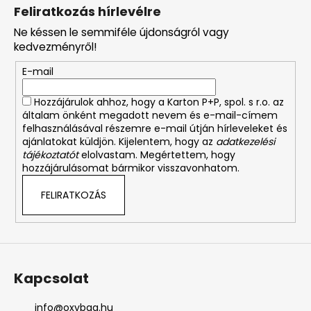
á
Feliratkozás hírlevélre
b
Ne késsen le semmiféle újdonságról vagy
l
kedvezményről!
é
E-mail
c
Hozzájárulok ahhoz, hogy a Karton P+P, spol. s r.o. az
általam önként megadott nevem és e-mail-címem
felhasználásával részemre e-mail útján hírleveleket és
ajánlatokat küldjön. Kijelentem, hogy az
adatkezelési
tájékoztatót
elolvastam. Megértettem, hogy
hozzájárulásomat bármikor visszavonhatom.
FELIRATKOZÁS
Kapcsolat
info
@
oxybag.hu