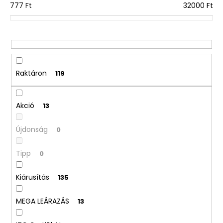
777
Ft
32000
Ft
k
r
e
n
d
e
Raktáron
119
z
é
Akció
13
s
e
Újdonság
0
Tipp
0
Kiárusítás
135
MEGA LEÁRAZÁS
13