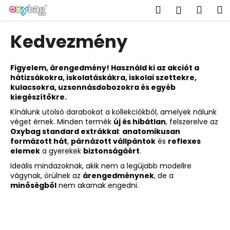
K
Ugrás
Keresés
Kosá
M
Bejelent
a
o
fő
Vissza
Vissza
s
tartalomhoz
Kedvezmény
á
M
r
i
Figyelem, árengedmény! Használd ki az akciót a
hátizsákokra, iskolatáskákra, iskolai szettekre,
t
kulacsokra, uzsonnásdobozokra és egyéb
k
kiegészítőkre.
e
Kínálunk utolsó darabokat a kollekciókból, amelyek nálunk
r
véget érnek. Minden termék
új és hibátlan
, felszerelve az
Oxybag standard extrákkal
:
anatomikusan
e
formázott hát
,
párnázott vállpántok
és
reflexes
s
elemek
a gyerekek
biztonságáért
.
?
Ideális mindazoknak, akik nem a legújabb modellre
vágynak, örülnek az
árengedménynek
, de a
minőségből
nem akarnak engedni.
KERESÉS