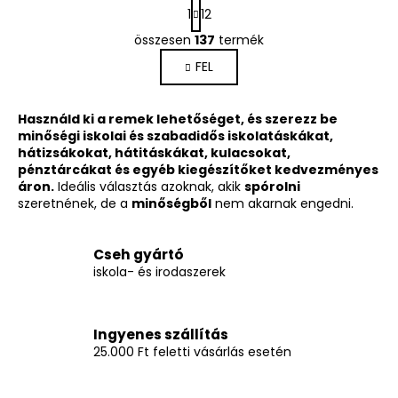
L
1
12
a
L
p
összesen
137
termék
i
o
FEL
s
z
á
t
s
a
Használd ki a remek lehetőséget, és szerezz be
i
minőségi iskolai és szabadidős iskolatáskákat,
r
hátizsákokat, hátitáskákat, kulacsokat,
á
pénztárcákat és egyéb kiegészítőket kedvezményes
n
áron.
Ideális választás azoknak, akik
spórolni
szeretnének, de a
minőségből
nem akarnak engedni.
y
í
t
Cseh gyártó
á
iskola- és irodaszerek
s
e
l
Ingyenes szállítás
e
25.000 Ft feletti vásárlás esetén
m
e