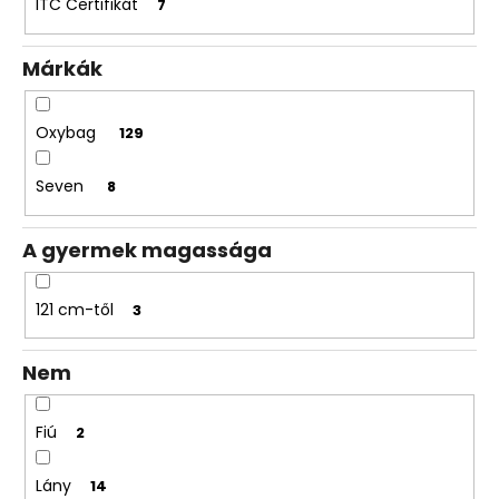
ITC Certifikát
7
Márkák
Oxybag
129
Seven
8
A gyermek magassága
121 cm-től
3
Nem
Fiú
2
Lány
14