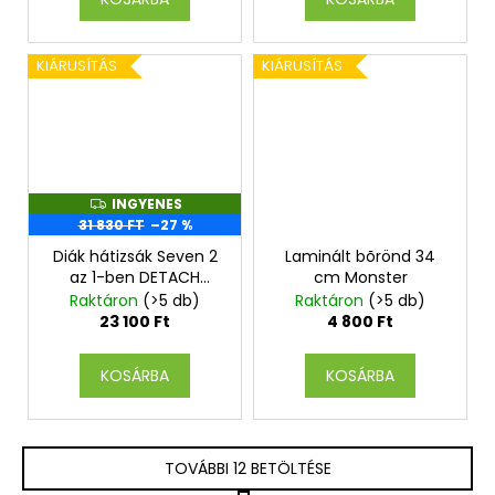
KIÁRUSÍTÁS
KIÁRUSÍTÁS
INGYENES
I
N
31 830 FT
–27 %
G
Y
Diák hátizsák Seven 2
Laminált bõrönd 34
E
az 1-ben DETACH
cm Monster
N
MYSTIC GRAY
E
Raktáron
(>5 db)
Raktáron
(>5 db)
S
23 100 Ft
4 800 Ft
KOSÁRBA
KOSÁRBA
TOVÁBBI 12 BETÖLTÉSE