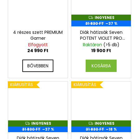
INGYENES
I
N
31 830 FT
–37 %
G
Y
4 részes szett PREMIUM
Diák hátizsák Seven
E
Gamer
POTENT VIOLET PRO
N
XXL + Fülhallgató
E
Elfogyott
Raktáron
(>5 db)
S
24 990 Ft
19 900 Ft
BŐVEBBEN
KOSÁRBA
KIÁRUSÍTÁS
KIÁRUSÍTÁS
INGYENES
INGYENES
I
I
N
N
31 830 FT
–37 %
31 830 FT
–18 %
G
G
Y
Y
Diák hátizsák Seven
Diák hátizsák Seven