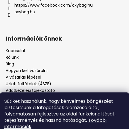
https://www.facebook.com/oxybag.hu
oxybag.hu
Információk önnek
Kapcsolat
Rólunk
Blog
Hogyan kell vásárolni
A vásárlás lépései
Üzleti feltételek (ÁSZF)
Adatkezelési tájékoztató
Panaszos eljárás
Sütiket használunk, hogy kényelmes böngészést
Panaszjelenté
biztosítsunk a látogatások elemzése által,
folyamatosan fejlesztve az oldal funkcionalitását,
teljesítményét és használhatóságát.
További
Facebook
információk