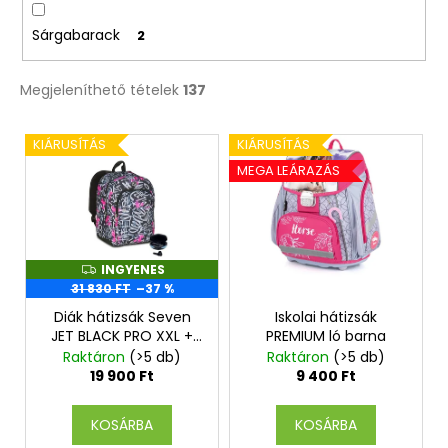
Sárgabarack
2
Megjeleníthető tételek
137
T
KIÁRUSÍTÁS
KIÁRUSÍTÁS
e
MEGA LEÁRAZÁS
r
m
é
k
INGYENES
I
N
e
31 830 FT
–37 %
G
Y
k
Diák hátizsák Seven
Iskolai hátizsák
E
JET BLACK PRO XXL +
PREMIUM ló barna
N
l
Fülhallgató
E
Raktáron
(>5 db)
Raktáron
(>5 db)
i
S
19 900 Ft
9 400 Ft
s
t
KOSÁRBA
KOSÁRBA