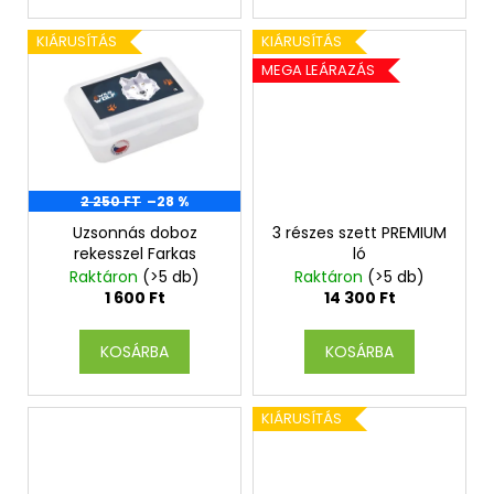
á
j
KIÁRUSÍTÁS
KIÁRUSÍTÁS
a
MEGA LEÁRAZÁS
2 250 FT
–28 %
Uzsonnás doboz
3 részes szett PREMIUM
rekesszel Farkas
ló
Raktáron
(>5 db)
Raktáron
(>5 db)
1 600 Ft
14 300 Ft
KOSÁRBA
KOSÁRBA
KIÁRUSÍTÁS