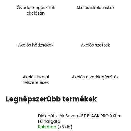
Óvodai kiegészítők
Akciós iskolatáskák
akciósan
A
j
á
n
l
Akciós hátizsákok
Akciós szettek
j
u
k
Akciós iskolai
Akciós divatkiegészítők
4
felszerelések
RÉSZES
SZETT
PREMIUM
Legnépszerűbb termékek
MAGIC
18
790
Diák hátizsák Seven JET BLACK PRO XXL +
Ft
Fülhallgató
Raktáron
(>5 db)