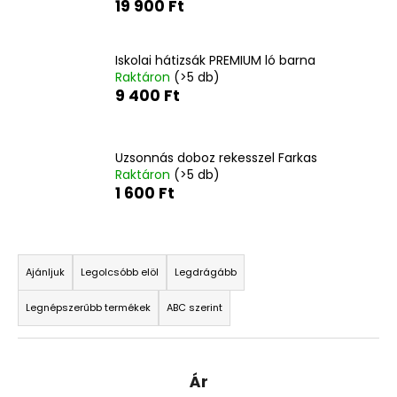
19 900 Ft
Iskolai hátizsák PREMIUM ló barna
Raktáron
(>5 db)
9 400 Ft
Uzsonnás doboz rekesszel Farkas
Raktáron
(>5 db)
1 600 Ft
T
e
Ajánljuk
Legolcsóbb elöl
Legdrágább
r
Legnépszerűbb termékek
ABC szerint
m
é
k
Ár
e