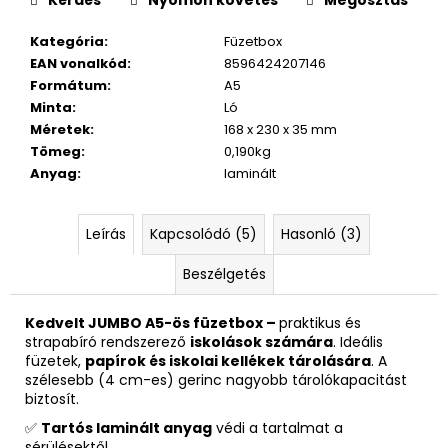
Kategória
:
Füzetbox
EAN vonalkód
:
8596424207146
Formátum
:
A5
Minta
:
Ló
Méretek
:
168 x 230 x 35 mm
Tömeg
:
0,190kg
Anyag
:
laminált
Leírás
Kapcsolódó (5)
Hasonló (3)
Beszélgetés
Kedvelt JUMBO A5-ös füzetbox –
praktikus és
strapabíró rendszerező
iskolások számára
. Ideális
füzetek,
papírok és iskolai kellékek tárolására
. A
szélesebb (4 cm-es) gerinc nagyobb tárolókapacitást
biztosít.
✅
Tartós laminált anyag
védi a tartalmat a
sérülésektől