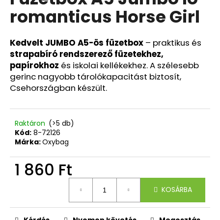
értékelése
romanticus Horse Girl
5-
ből
A
0,0
j
csillag.
Kedvelt JUMBO A5-ös füzetbox
– praktikus és
á
strapabíró rendszerező füzetekhez,
n
papírokhoz
és iskolai kellékekhez. A szélesebb
l
gerinc nagyobb tárolókapacitást biztosít,
j
Csehországban készült.
u
k
Raktáron
(>5 db)
Kód:
8-72126
KULACS
OXY
Márka:
Oxybag
LIFE
800
1 860 Ft
ML
OMBRE
Egységár:
FUCHSIA
KOSÁRBA
4
419
Ft
Kérdés
Nyomon követés
Megosztás