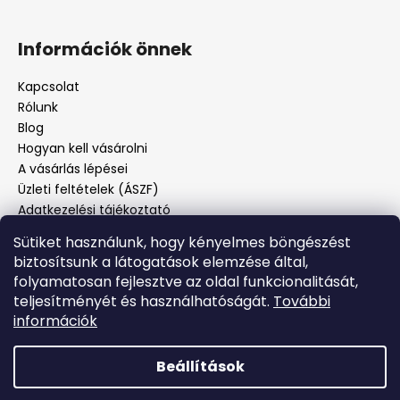
Információk önnek
Kapcsolat
Rólunk
Blog
Hogyan kell vásárolni
A vásárlás lépései
Üzleti feltételek (ÁSZF)
Adatkezelési tájékoztató
Panaszos eljárás
Sütiket használunk, hogy kényelmes böngészést
Panaszjelenté
biztosítsunk a látogatások elemzése által,
folyamatosan fejlesztve az oldal funkcionalitását,
teljesítményét és használhatóságát.
További
Facebook
információk
Beállítások
Shoptet készítette