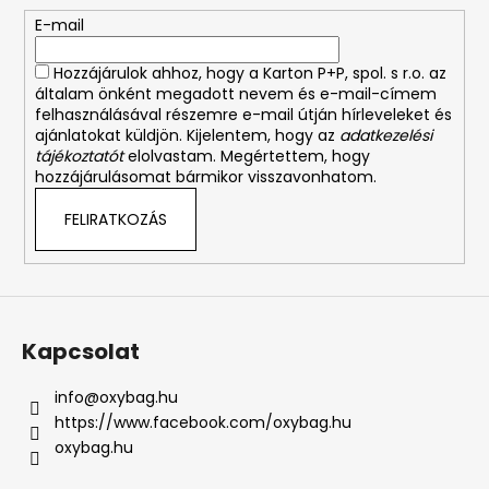
é
E-mail
c
Hozzájárulok ahhoz, hogy a Karton P+P, spol. s r.o. az
általam önként megadott nevem és e-mail-címem
felhasználásával részemre e-mail útján hírleveleket és
ajánlatokat küldjön. Kijelentem, hogy az
adatkezelési
tájékoztatót
elolvastam. Megértettem, hogy
hozzájárulásomat bármikor visszavonhatom.
FELIRATKOZÁS
Kapcsolat
info
@
oxybag.hu
https://www.facebook.com/oxybag.hu
oxybag.hu