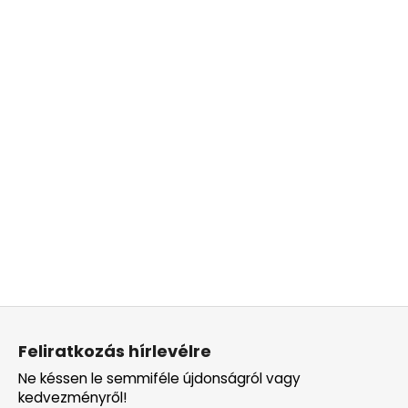
L
á
Feliratkozás hírlevélre
b
Ne késsen le semmiféle újdonságról vagy
l
kedvezményről!