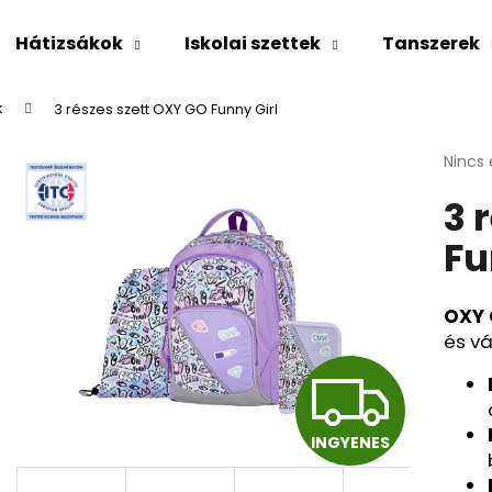
Hátizsákok
Iskolai szettek
Tanszerek
k
3 részes szett OXY GO Funny Girl
Mit keres?
A
Nincs 
ITC CERTIFIKÁT
termé
3 
átlago
KERESÉS
értéke
Fu
5-
ből
0,0
Ajánljuk
csillag
OXY 
és vá
I
INGYENES
N