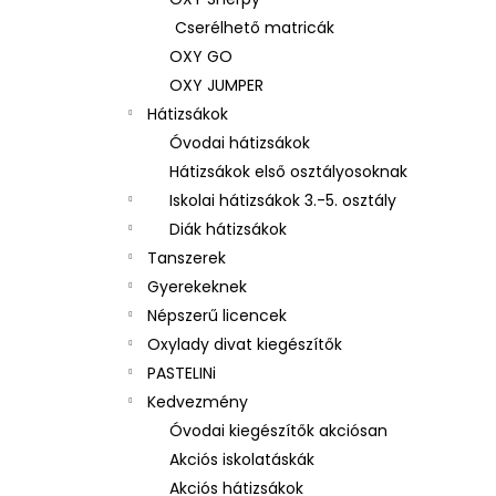
3 RÉSZES SZETT OXY NEXT BUNNY
Cserélhető matricák
26 490 Ft
OXY GO
OXY JUMPER
Hátizsákok
Óvodai hátizsákok
Hátizsákok első osztályosoknak
Iskolai hátizsákok 3.-5. osztály
Diák hátizsákok
Tanszerek
Gyerekeknek
Népszerű licencek
Oxylady divat kiegészítők
PASTELINi
Kedvezmény
Óvodai kiegészítők akciósan
Akciós iskolatáskák
Akciós hátizsákok