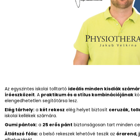
Az egyszintes iskolai tolltartó
ideális minden kisdiák számá
íróeszközeit
. A
praktikum és a stílus kombinációjának
kö
elengedhetetlen segítőtársa lesz.
Elég tárhely:
a
két rekesz
elég helyet biztosít
ceruzák, toll
iskolai kellékek számára.
Gumi pántok:
a
25 erős pánt
biztonságosan tart minden ceruz
Átlátszó fólia:
a belső rekeszek lehetővé teszik az
órarend, 
elhelyezését.