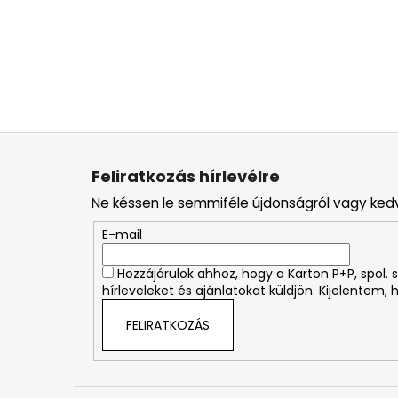
L
á
Feliratkozás hírlevélre
b
Ne késsen le semmiféle újdonságról vagy ked
l
é
E-mail
c
Hozzájárulok ahhoz, hogy a Karton P+P, spol
hírleveleket és ajánlatokat küldjön. Kijelentem,
FELIRATKOZÁS