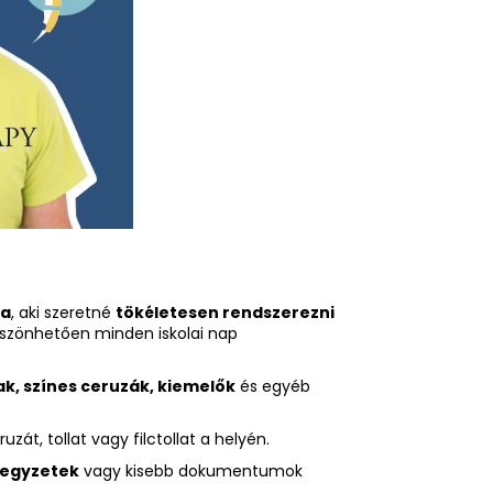
ra
, aki szeretné
tökéletesen rendszerezni
szönhetően minden iskolai nap
ak, színes ceruzák, kiemelők
és egyéb
át, tollat vagy filctollat a helyén.
jegyzetek
vagy kisebb dokumentumok