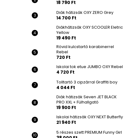
18 790 Ft
Diák hátizsák OXY ZERO Grey
14 700 Ft
Diákhátizsák OXY SCOOLER Eletric
Yellow
19 490 Ft
Rövid kulcstartó karabinerrel
Rebel
720 Ft
Iskolai tok etue JUMBO OXY Rebel
4 720 Ft
Tolltartó 3 cipzárral Graffiti boy
4 044 Ft
Diák hátizsák Seven JET BLACK
PRO XXL + Fülhallgató
19 900 Ft
Iskolai hátizsák OXY NEXT Butterfly
21 940 Ft
5 részes szett PREMIUM Funny Girl
38 000 Ft