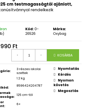
OXY ZERO GREY
125 cm testmagasságtól ajánlott,
tanúsítvánnyal rendelkezik
áron
Kód:
0-
Márka:
db)
26526
Oxybag
 990 Ft
égár:
KOSÁRBA
Nyomtatás
3 részes iskolai
gória
:
szettek
Kérdés
1.2 kg
Nyomon
követés
8596424204787
lkód
:
Megosztás
yermek
125 cm-től
assága
:
kor
6+
int
: