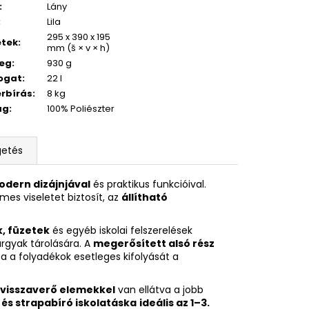
:
Lány
:
Lila
295 x 390 x 195
etek
:
mm (š × v × h)
eg
:
930 g
ogat
:
22 l
rbírás
:
8 kg
ag
:
100% Poliészter
getés
odern dizájnjával
és praktikus funkcióival.
es viseletet biztosít, az
állítható
, füzetek
és egyéb iskolai felszerelések
rgyak tárolására. A
megerősített alsó rész
 a folyadékok esetleges kifolyását a
visszaverő elemekkel
van ellátva a jobb
és strapabíró iskolatáska
ideális az 1–3.