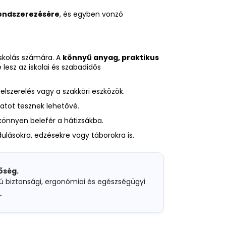
endszerezésére
, és egyben vonzó
skolás számára. A
könnyű anyag, praktikus
lesz az iskolai és szabadidős
elszerelés vagy a szakköri eszközök.
atot tesznek lehetővé.
könnyen belefér a hátizsákba.
ulásokra, edzésekre vagy táborokra is.
nőség.
rú biztonsági, ergonómiai és egészségügyi
→