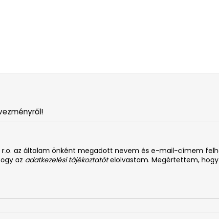
vezményről!
. s r.o. az általam önként megadott nevem és e-mail-címem fel
 hogy az
adatkezelési tájékoztatót
elolvastam. Megértettem, hogy