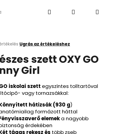
Keresés
Bejelentkezés
Kosár
Újdonság
értékelés
Ugrás az értékeléshez
k
részes szett OXY GO
s
lése
nny Girl
.
GO iskolai szett
egyszintes tolltartóval
ltócipő- vagy tornazsákkal:
Könnyített hátizsák (930 g
)
anatómiailag formázott háttal
Következő
Fényvisszaverő elemek
a nagyobb
biztonság érdekében
Két tágas rekesz és
több zseb