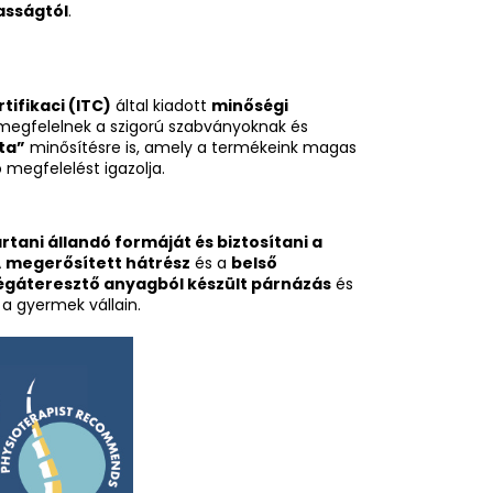
asságtól
.
tifikaci (ITC)
által kiadott
minőségi
 megfelelnek a szigorú szabványoknak és
ta”
minősítésre is, amely a termékeink magas
 megfelelést igazolja.
tani állandó formáját és biztosítani a
A
megerősített hátrész
és a
belső
égáteresztő anyagból készült párnázás
és
 a gyermek vállain.