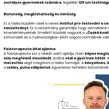
osztályos gyermekek számára
, legalább
125 cm testmag
Biztonság, megbízhatóság és minőség
Ez a táska büszkén viseli a neves
Institut pro testování a cer
tanúsítványt
. Ez a tanúsítvány garantálja, hogy termékeink
követelményeknek. Emellett büszkék vagyunk a
„Česká kvali
színvonalát és a Csehországban előírt szigorú normáknak való
Fizioterapeuta által ajánlva
A fizioterapeuta ezt a táskát azért ajánlja, mert
képes megtar
súly megfelelő eloszlását
, ezáltal
védi a gyermek hátát
. 
merevítés
segít megőrizni a táska formáját. A
kényelmes, l
a
széles, puha vállpántok
egyenletes terhelést biztosítanak