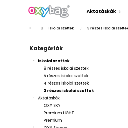
K
Ugrás
a
o
Aktatáskák
fő
Vissza
Vissza
s
tartalomhoz
a boltba
a boltba
á
Kezdőlap
Iskolai szettek
3 részes iskolai szette
r
O
l
Kategóriák
Kategóriák
d
átugrása
a
Iskolai szettek
l
8 részes iskolai szettek
s
5 részes iskolai szettek
ó
4 részes iskolai szettek
p
3 részes iskolai szettek
a
Aktatáskák
n
OXY SKY
e
Premium LIGHT
l
Premium
OXY Sherpy