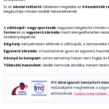
Ez az
iskolai tolltartó
tökéletes megoldás az
íróeszközök r
kiegészítője minden kisdiák felszerelésének.
A
váltócipő- vagy sportzsák
nagyszerű kiegészítő minden i
forma
és az
egyszerű záródás
miatt elengedhetetlen része 
tevékenységeknek.
Elég hely:
kényelmesen elférnek a váltócipők, a testnevelési f
Egyszerű záródás:
a húzózsinórok gyors és egyszerű használ
Könnyű és kompakt:
szinte semennyi helyet nem foglal, és 
Többcélú használat:
ideális nemcsak iskolába, hanem kiránd
ITC által igazolt tanúsított mi
Hátizsákjaink megfelelnek a szigo
előírásoknak.
Tudjon meg többet 