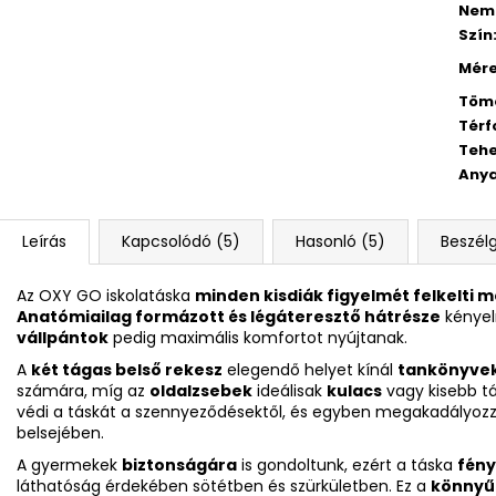
Nem
Szín
Mér
Töm
Térf
Tehe
Any
Leírás
Kapcsolódó (5)
Hasonló (5)
Beszél
Az OXY GO iskolatáska
minden kisdiák figyelmét felkelti m
Anatómiailag formázott és légáteresztő hátrésze
kényelm
vállpántok
pedig maximális komfortot nyújtanak.
A
két tágas belső rekesz
elegendő helyet kínál
tankönyvek
számára, míg az
oldalzsebek
ideálisak
kulacs
vagy kisebb tá
védi a táskát a szennyeződésektől, és egyben megakadályozza
belsejében.
A gyermekek
biztonságára
is gondoltunk, ezért a táska
fény
láthatóság érdekében sötétben és szürkületben. Ez a
könnyű 