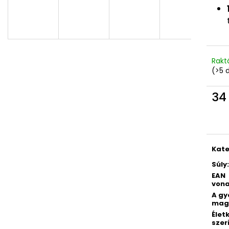
4 RÉSZES SZETT PREMIUM MAGIC
DIÁK HÁTIZSÁK 
18 790 Ft
14 700 Ft
G
Y
Rakt
(>5 
E
34
Egys
N
Kate
E
Súly
:
EAN
vona
S
A g
mag
Élet
szer