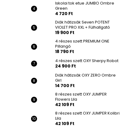
Iskolai tok etue JUMBO Ombre
Green
4 720 Ft
Diák hátizsák Seven POTENT
VIOLET PRO XXL + Fülhallgató
19 900 Ft
4 részes szett PREMIUM ONE
Pillangó
18 790 Ft
4 részes szett OXY Sherpy Robot
24 900 Ft
Diák hátizsák OXY ZERO Ombre
Girl
14 700 Ft
8 részes szett OXY JUMPER
Flowers Lila
42 109 Ft
8 részes szett OXY JUMPER Kolibri
Lila
42 109 Ft