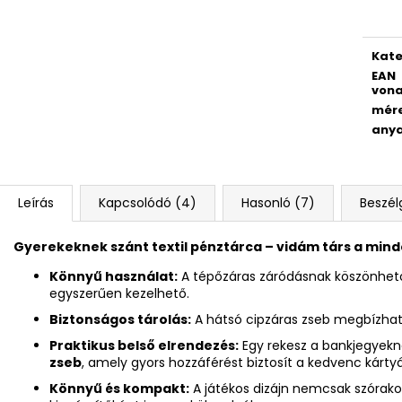
KULACS OXY CLICK 500 ML LÓ
GYEREKOLLÓ FO
ROMANTICUS HORSE GIRL
528 Ft
3 832 Ft
Kate
Korábbi:
4 790 Ft
EAN
vona
mér
any
Leírás
Kapcsolódó (4)
Hasonló (7)
Beszél
Gyerekeknek szánt textil pénztárca – vidám társ a min
Könnyű használat:
A tépőzáras záródásnak köszönhet
egyszerűen kezelhető.
Biztonságos tárolás:
A hátsó cipzáras zseb megbízhat
Praktikus belső elrendezés:
Egy rekesz a bankjegyekn
zseb
, amely gyors hozzáférést biztosít a kedvenc kárt
Könnyű és kompakt:
A játékos dizájn nemcsak szórako