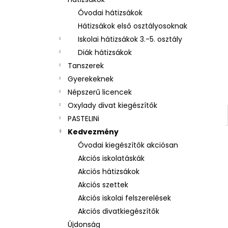
UZSONNÁS DOBOZ REKESSZEL LÓ
ROMANTIC HORSE GIRL
Óvodai hátizsákok
2 250 Ft
Hátizsákok első osztályosoknak
Iskolai hátizsákok 3.-5. osztály
Diák hátizsákok
Tanszerek
Gyerekeknek
Népszerű licencek
Oxylady divat kiegészítők
PASTELINi
Kedvezmény
Óvodai kiegészítők akciósan
Akciós iskolatáskák
Akciós hátizsákok
Akciós szettek
Akciós iskolai felszerelések
Akciós divatkiegészítők
Újdonság