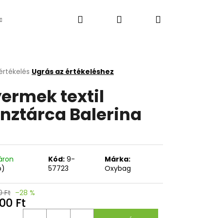
Keresés
Bejelentkezés
Kosár
Újdonság
értékelés
Ugrás az értékeléshez
k
ermek textil
s
lése
nztárca Balerina
.
áron
Kód:
9-
Márka:
b)
57723
Oxybag
0 Ft
–28 %
Következő
00 Ft
égár: