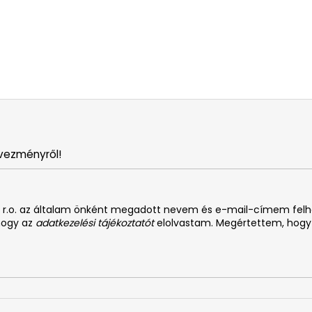
vezményről!
. s r.o. az általam önként megadott nevem és e-mail-címem fel
 hogy az
adatkezelési tájékoztatót
elolvastam. Megértettem, hogy