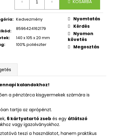
CI
KOSÁRBA
Nyomtatás
gória
:
Kedvezmény
Kérdés
8596424162179
lkód
:
Nyomon
etek
:
140 x 105 x 20 mm
követés
ag
:
100% poliészter
Megosztás
getés
dennapi kalandokhoz!
ően a pénztárca kisgyermekek számára is
óan tartja az aprópénzt.
ek,
6 kártyatartó zseb
és egy
átlátszó
yákhoz vagy igazolványokhoz.
ztatóvá teszi a használatot, hanem praktikus