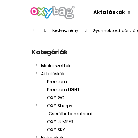
K
Ugrás
a
o
Aktatáskák
fő
Vissza
Vissza
s
tartalomhoz
a boltba
a boltba
á
Kezdőlap
Kedvezmény
Gyermek textil pénztár
r
O
l
Kategóriák
Kategóriák
d
átugrása
a
Iskolai szettek
l
Aktatáskák
s
Premium
ó
Premium LIGHT
p
OXY GO
a
OXY Sherpy
n
Cserélhető matricák
e
OXY JUMPER
l
OXY SKY
Hátizsákok