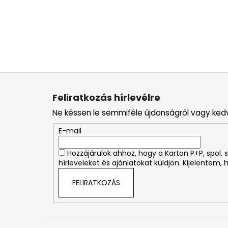
L
á
Feliratkozás hírlevélre
b
Ne késsen le semmiféle újdonságról vagy ked
l
é
E-mail
c
Hozzájárulok ahhoz, hogy a Karton P+P, spol
hírleveleket és ajánlatokat küldjön. Kijelentem,
FELIRATKOZÁS