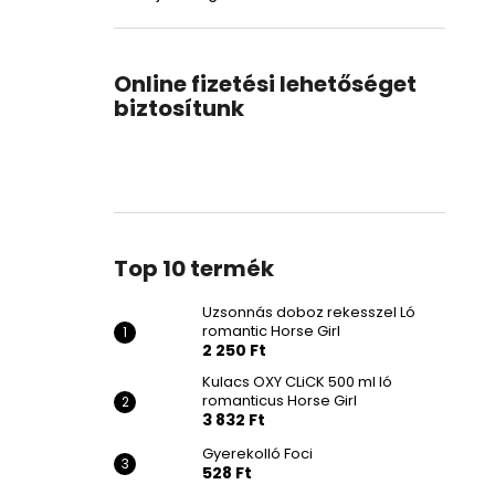
Online fizetési lehetőséget
biztosítunk
Top 10 termék
Uzsonnás doboz rekesszel Ló
romantic Horse Girl
2 250 Ft
Kulacs OXY CLiCK 500 ml ló
romanticus Horse Girl
3 832 Ft
Gyerekolló Foci
528 Ft