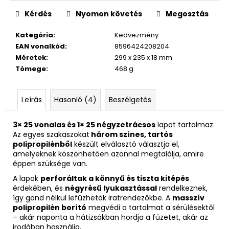
Kérdés
Nyomon követés
Megosztás
Kategória
:
Kedvezmény
EAN vonalkód
:
8596424208204
Méretek
:
299 x 235 x 18 mm
Tómege
:
468 g
Leírás
Hasonló (4)
Beszélgetés
3× 25 vonalas és 1× 25 négyzetrácsos
lapot tartalmaz.
Az egyes szakaszokat
három színes, tartós
polipropilénből
készült elválasztó választja el,
amelyeknek köszönhetően azonnal megtalálja, amire
éppen szüksége van.
A lapok
perforáltak a könnyű és tiszta kitépés
érdekében, és
négyrésű lyukasztással
rendelkeznek,
így gond nélkül lefűzhetők iratrendezőkbe. A
masszív
polipropilén borító
megvédi a tartalmat a sérülésektől
– akár naponta a hátizsákban hordja a füzetet, akár az
irodában használja.