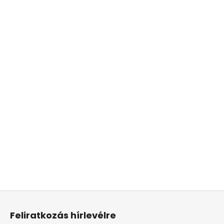
L
á
Feliratkozás hírlevélre
b