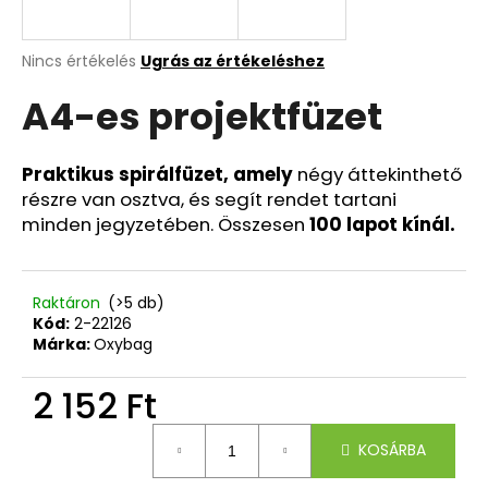
A
A
Nincs értékelés
Ugrás az értékeléshez
termék
j
A4-es projektfüzet
átlagos
á
értékelése
n
5-
l
ből
Praktikus spirálfüzet, amely
négy áttekinthető
j
0,0
részre van osztva, és segít rendet tartani
u
csillag.
minden jegyzetében. Összesen
100 lapot kínál.
k
KULACS
Raktáron
(>5 db)
OXY
Kód:
2-22126
LIFE
Márka:
Oxybag
800
ML
OMBRE
2 152 Ft
FUCHSIA
Egységár:
4
KOSÁRBA
419
Ft