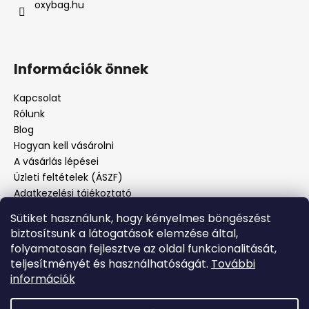
oxybag.hu
Információk önnek
Kapcsolat
Rólunk
Blog
Hogyan kell vásárolni
A vásárlás lépései
Üzleti feltételek (ÁSZF)
Adatkezelési tájékoztató
Panaszos eljárás
Sütiket használunk, hogy kényelmes böngészést
Panaszjelenté
biztosítsunk a látogatások elemzése által,
folyamatosan fejlesztve az oldal funkcionalitását,
teljesítményét és használhatóságát.
További
Facebook
információk