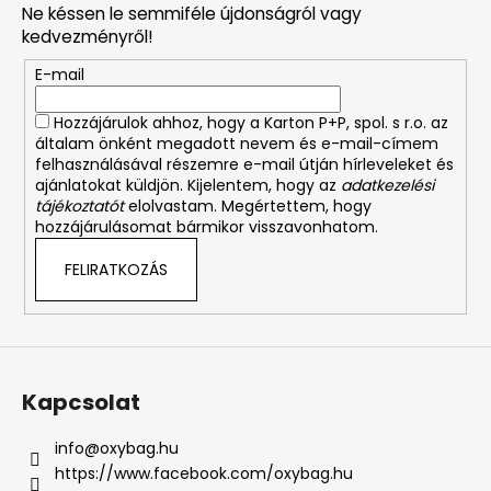
Ne késsen le semmiféle újdonságról vagy
l
kedvezményről!
é
E-mail
c
Hozzájárulok ahhoz, hogy a Karton P+P, spol. s r.o. az
általam önként megadott nevem és e-mail-címem
felhasználásával részemre e-mail útján hírleveleket és
ajánlatokat küldjön. Kijelentem, hogy az
adatkezelési
tájékoztatót
elolvastam. Megértettem, hogy
hozzájárulásomat bármikor visszavonhatom.
FELIRATKOZÁS
Kapcsolat
info
@
oxybag.hu
https://www.facebook.com/oxybag.hu