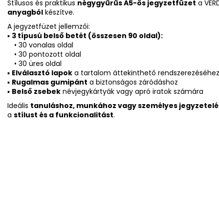
Stílusos és praktikus
négygyűrűs A5-ös jegyzetfüzet
a VERD
anyagból
készítve.
A jegyzetfüzet jellemzői:
▪️
3 típusú belső betét (összesen 90 oldal):
• 30 vonalas oldal
• 30 pontozott oldal
• 30 üres oldal
▪️
Elválasztó lapok
a tartalom áttekinthető rendszerezéséhe
▪️
Rugalmas gumipánt
a biztonságos záródáshoz
▪️
Belső zsebek
névjegykártyák vagy apró iratok számára
Ideális
tanuláshoz, munkához vagy személyes jegyzetel
a
stílust és a funkcionalitást
.