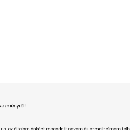
vezményről!
. s r.o. az általam önként megadott nevem és e-mail-címem fel