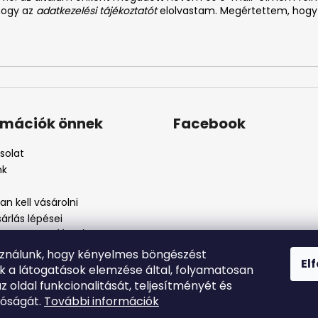
 hogy az
adatkezelési tájékoztatót
elolvastam. Megértettem, hogy
rmációk önnek
Facebook
solat
nk
n kell vásárolni
árlás lépései
i feltételek (ÁSZF)
kezelési tájékoztató
sználunk, hogy kényelmes böngészést
El
szos eljárás
nk a látogatások elemzése által, folyamatosan
szjelenté
az oldal funkcionalitását, teljesítményét és
tóságát.
További információk