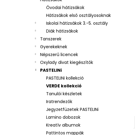
3 RÉSZES SZETT OXY NEXT BUNNY
Óvodai hátizsákok
26 490 Ft
Hátizsákok első osztályosoknak
Iskolai hátizsákok 3.-5. osztály
Diák hátizsákok
Tanszerek
Gyerekeknek
Népszerű licencek
Oxylady divat kiegészítők
PASTELINi
PASTELINi kollekció
VERDE kollekció
Tanulói készletek
Iratrendezők
Jegyzetfüzetek PASTELINi
Lamino dobozok
Kreatív albumok
Pattintos mappák