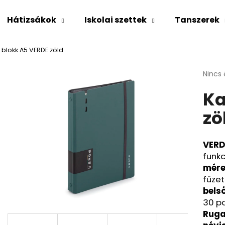
Hátizsákok
Iskolai szettek
Tanszerek
s blokk A5 VERDE zöld
Mit keres?
A
Nincs 
termé
Ka
átlago
KERESÉS
értéke
zö
5-
ből
0,0
Ajánljuk
csillag
VERDE
funkc
mére
füze
belső
30 po
Ruga