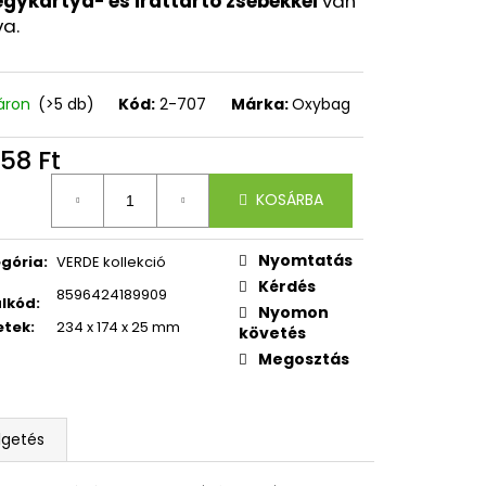
egykártya- és irattartó zsebekkel
van
OXY ZERO GREY
va.
áron
(>5 db)
Kód:
2-707
Márka:
Oxybag
58 Ft
égár:
KOSÁRBA
Nyomtatás
gória
:
VERDE kollekció
Kérdés
8596424189909
lkód
:
Nyomon
etek
:
234 x 174 x 25 mm
követés
Megosztás
lgetés