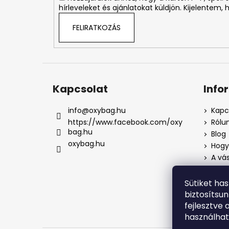
hírleveleket és ajánlatokat küldjön. Kijelentem,
FELIRATKOZÁS
Kapcsolat
Info
info
@
oxybag.hu
Kapc
https://www.facebook.com/oxy
Rólu
bag.hu
Blog
oxybag.hu
Hogya
A vás
Üzlet
Adat
Sütiket ha
Pana
biztosítsu
Pana
fejlesztve 
használha