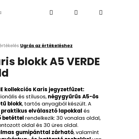
Keresés
Bejelentkezés
Kosár
Újdonság
értékelés
Ugrás az értékeléshez
k
ris blokk A5 VERDE
s
lése
ld
.
 kollekciós Karis jegyzetfüzet:
ionális és stílusos,
négygyűrűs A5-ös
tű blokk
, tartós anyagból készült. A
t
praktikus elválasztó lapokkal
és
 betéttel
rendelkezik: 30 vonalas oldal,
Következő
ntozott oldal és 30 üres oldal.
lmas gumipánttal zárható
, valamint