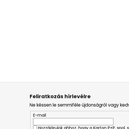
L
á
Feliratkozás hírlevélre
b
Ne késsen le semmiféle újdonságról vagy ked
l
é
E-mail
c
Hozzájárulok ahhoz, hogy a Karton P+P, spol