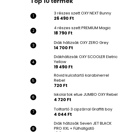
Top 10 termék
3 részes szett OXY NEXT Bunny
26 490 Ft
4 részes szett PREMIUM Magic
18 790 Ft
Diák hátizsák OXY ZERO Grey
14 700 Ft
Diákhátizsák OXY SCOOLER Eletric
Yellow
19 490 Ft
Rövid kulcstartó karabinerrel
Rebel
720 Ft
Iskolai tok etue JUMBO OXY Rebel
4 720 Ft
Tolltartó 3 cipzárral Graffiti boy
4 044 Ft
Diák hátizsák Seven JET BLACK
PRO XXL + Fülhallgató