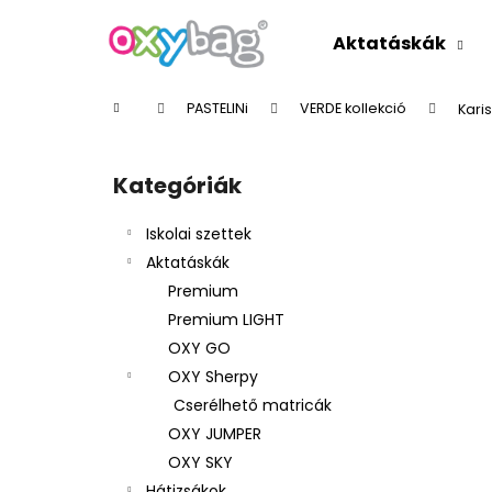
K
Ugrás
a
o
Aktatáskák
fő
Vissza
Vissza
s
tartalomhoz
a boltba
a boltba
á
Kezdőlap
PASTELINi
VERDE kollekció
Kari
r
O
l
Kategóriák
Kategóriák
d
átugrása
a
Iskolai szettek
l
Aktatáskák
s
Premium
ó
Premium LIGHT
p
OXY GO
a
OXY Sherpy
n
Cserélhető matricák
e
OXY JUMPER
l
OXY SKY
Hátizsákok