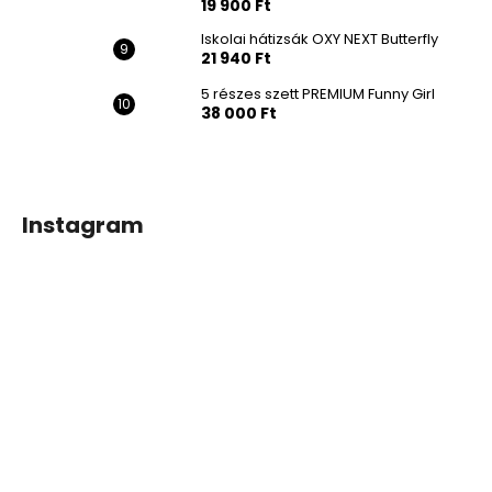
19 900 Ft
Iskolai hátizsák OXY NEXT Butterfly
21 940 Ft
5 részes szett PREMIUM Funny Girl
38 000 Ft
Instagram