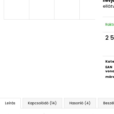
névj
4 RÉSZES SZETT PREMIUM MAGIC
DIÁK HÁTIZSÁK 
ellát
18 790 Ft
14 700 Ft
Rakt
2 5
Egys
Kate
EAN
vona
mér
Leírás
Kapcsolódó (14)
Hasonló (4)
Beszé