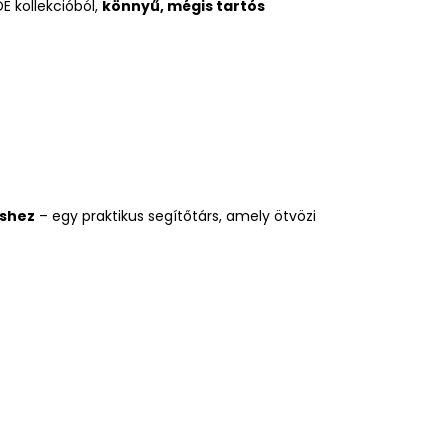
E kollekcióból,
könnyű, mégis tartós
z
éshez
– egy praktikus segítőtárs, amely ötvözi