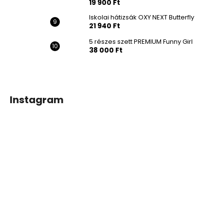
19 900 Ft
Iskolai hátizsák OXY NEXT Butterfly
21 940 Ft
5 részes szett PREMIUM Funny Girl
38 000 Ft
Instagram