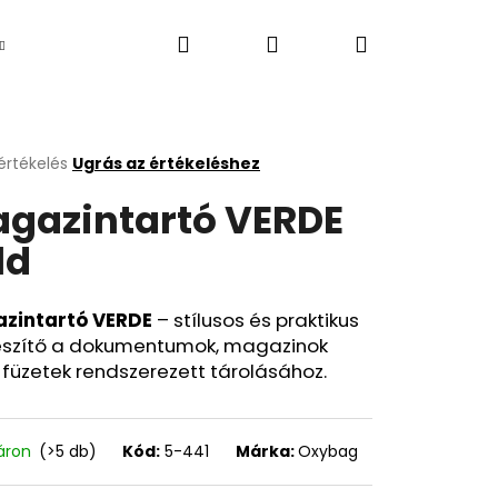
Keresés
Bejelentkezés
Kosár
Újdonság
értékelés
Ugrás az értékeléshez
k
gazintartó VERDE
s
lése
ld
.
zintartó VERDE
– stílusos és praktikus
észítő a dokumentumok, magazinok
füzetek rendszerezett tárolásához.
Következő
áron
(>5 db)
Kód:
5-441
Márka:
Oxybag