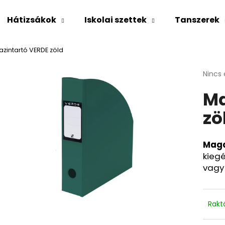
Hátizsákok
Iskolai szettek
Tanszerek
zintartó VERDE zöld
Mit keres?
A
Nincs 
termé
Ma
átlago
KERESÉS
értéke
zö
5-
ből
0,0
Ajánljuk
csillag
Maga
kieg
vagy 
Rakt