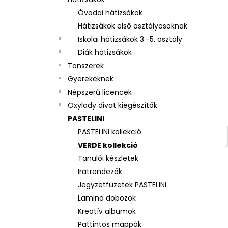
3 RÉSZES SZETT OXY NEXT BUNNY
Óvodai hátizsákok
26 490 Ft
Hátizsákok első osztályosoknak
Iskolai hátizsákok 3.-5. osztály
Diák hátizsákok
Tanszerek
Gyerekeknek
Népszerű licencek
Oxylady divat kiegészítők
PASTELINi
PASTELINi kollekció
VERDE kollekció
Tanulói készletek
Iratrendezők
Jegyzetfüzetek PASTELINi
Lamino dobozok
Kreatív albumok
Pattintos mappák