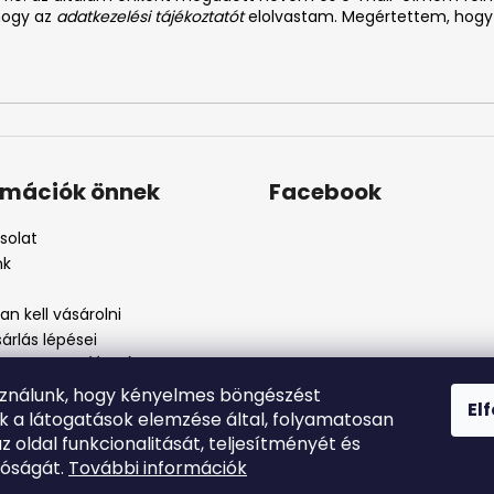
 hogy az
adatkezelési tájékoztatót
elolvastam. Megértettem, hogy
rmációk önnek
Facebook
solat
nk
n kell vásárolni
árlás lépései
i feltételek (ÁSZF)
kezelési tájékoztató
sználunk, hogy kényelmes böngészést
El
szos eljárás
nk a látogatások elemzése által, folyamatosan
szjelenté
az oldal funkcionalitását, teljesítményét és
tóságát.
További információk