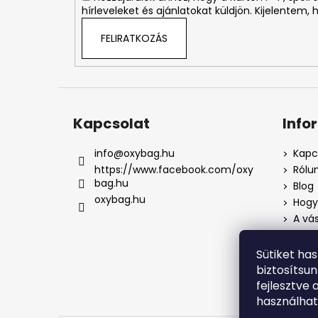
hírleveleket és ajánlatokat küldjön. Kijelentem,
FELIRATKOZÁS
Kapcsolat
Info
info
@
oxybag.hu
Kapc
https://www.facebook.com/oxy
Rólu
bag.hu
Blog
oxybag.hu
Hogya
A vás
Üzlet
Adat
Sütiket ha
Pana
biztosítsu
Pana
fejlesztve 
használha