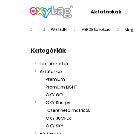
K
Ugrás
a
o
Aktatáskák
fő
Vissza
Vissza
s
tartalomhoz
a boltba
a boltba
á
Kezdőlap
PASTELINi
VERDE kollekció
Maga
r
O
l
Kategóriák
Kategóriák
d
átugrása
a
Iskolai szettek
l
Aktatáskák
s
Premium
ó
Premium LIGHT
p
OXY GO
a
OXY Sherpy
n
Cserélhető matricák
e
OXY JUMPER
l
OXY SKY
Hátizsákok