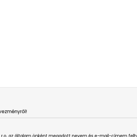
vezményről!
. s r.o. az általam önként megadott nevem és e-mail-címem fel