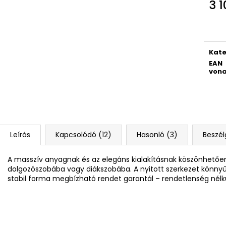
4 RÉSZES SZETT PREMIUM MAGIC
DIÁK HÁTIZSÁK 
3 1
Egys
18 790 Ft
14 700 Ft
Kate
EAN
vona
Leírás
Kapcsolódó (12)
Hasonló (3)
Beszél
A masszív anyagnak és az elegáns kialakításnak köszönhetően 
dolgozószobába vagy diákszobába. A nyitott szerkezet könnyű
stabil forma megbízható rendet garantál – rendetlenség nélkü