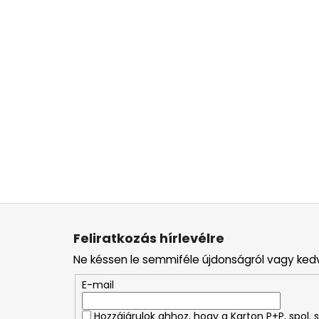
L
á
Feliratkozás hírlevélre
b
Ne késsen le semmiféle újdonságról vagy ked
l
é
E-mail
c
Hozzájárulok ahhoz, hogy a Karton P+P, spol