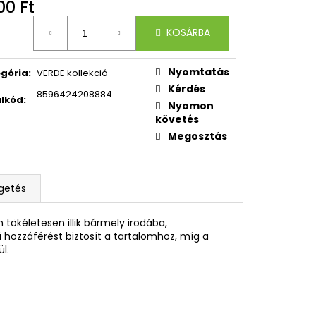
OXY ZERO GREY
00 Ft
égár:
KOSÁRBA
Nyomtatás
gória
:
VERDE kollekció
Kérdés
8596424208884
lkód
:
Nyomon
követés
Megosztás
getés
tökéletesen illik bármely irodába,
 hozzáférést biztosít a tartalomhoz, míg a
l.