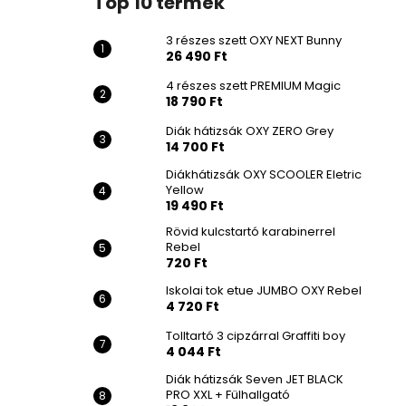
Top 10 termék
3 részes szett OXY NEXT Bunny
26 490 Ft
4 részes szett PREMIUM Magic
18 790 Ft
Diák hátizsák OXY ZERO Grey
14 700 Ft
Diákhátizsák OXY SCOOLER Eletric
Yellow
19 490 Ft
Rövid kulcstartó karabinerrel
Rebel
720 Ft
Iskolai tok etue JUMBO OXY Rebel
4 720 Ft
Tolltartó 3 cipzárral Graffiti boy
4 044 Ft
Diák hátizsák Seven JET BLACK
PRO XXL + Fülhallgató