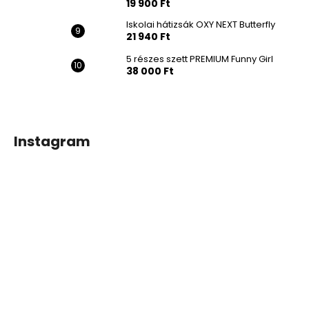
19 900 Ft
Iskolai hátizsák OXY NEXT Butterfly
21 940 Ft
5 részes szett PREMIUM Funny Girl
38 000 Ft
Instagram