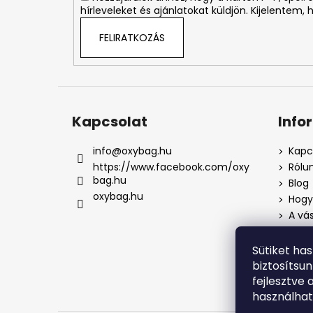
hírleveleket és ajánlatokat küldjön. Kijelentem,
FELIRATKOZÁS
Kapcsolat
Info
info
@
oxybag.hu
Kapc
https://www.facebook.com/oxy
Rólu
bag.hu
Blog
oxybag.hu
Hogya
A vás
Üzlet
Adat
Sütiket ha
Pana
biztosítsu
Pana
fejlesztve 
használha