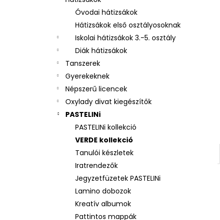
3 RÉSZES SZETT OXY NEXT BUNNY
Óvodai hátizsákok
26 490 Ft
Hátizsákok első osztályosoknak
Iskolai hátizsákok 3.-5. osztály
Diák hátizsákok
Tanszerek
Gyerekeknek
Népszerű licencek
Oxylady divat kiegészítők
PASTELINi
PASTELINi kollekció
VERDE kollekció
Tanulói készletek
Iratrendezők
Jegyzetfüzetek PASTELINi
Lamino dobozok
Kreatív albumok
Pattintos mappák