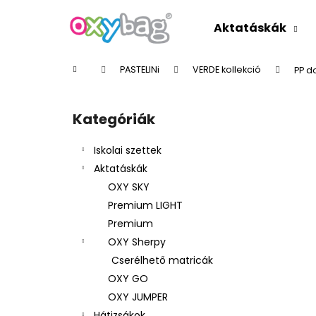
K
Ugrás
a
o
Aktatáskák
fő
Vissza
Vissza
s
tartalomhoz
a boltba
a boltba
á
Kezdőlap
PASTELINi
VERDE kollekció
PP d
r
O
l
Kategóriák
Kategóriák
d
átugrása
a
Iskolai szettek
l
Aktatáskák
s
OXY SKY
ó
Premium LIGHT
p
Premium
a
OXY Sherpy
n
Cserélhető matricák
e
OXY GO
l
OXY JUMPER
Hátizsákok