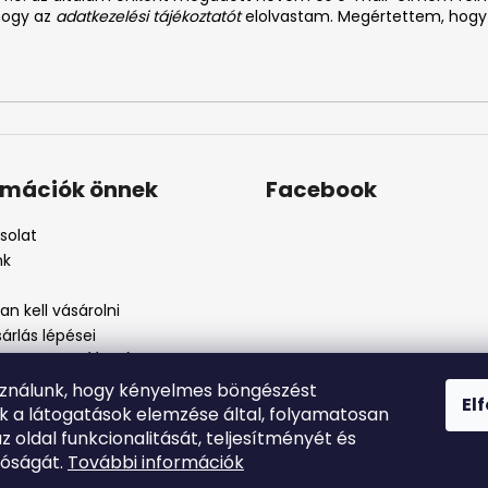
 hogy az
adatkezelési tájékoztatót
elolvastam. Megértettem, hogy
rmációk önnek
Facebook
solat
nk
n kell vásárolni
árlás lépései
i feltételek (ÁSZF)
kezelési tájékoztató
sználunk, hogy kényelmes böngészést
El
szos eljárás
nk a látogatások elemzése által, folyamatosan
szjelenté
az oldal funkcionalitását, teljesítményét és
tóságát.
További információk