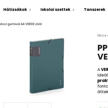
Hátizsákok
Iskolai szettek
Tanszerek
oboz gumival A4 VERDE zöld
Mit keres?
A
Nincs 
termé
PP
átlago
KERESÉS
értéke
VE
5-
ből
0,0
Ajánljuk
csillag
A
VER
ideál
prak
font
áttek