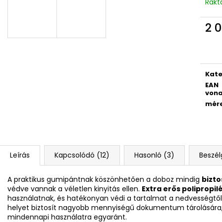
4 RÉSZES SZETT PREMIUM MAGIC
DIÁK HÁTIZSÁK 
Rakt
18 790 Ft
14 700 Ft
2 0
Egys
Kate
EAN
vona
mér
Leírás
Kapcsolódó (12)
Hasonló (3)
Beszél
A praktikus gumipántnak köszönhetően a doboz mindig
bizt
védve vannak a véletlen kinyitás ellen.
Extra erős polipropil
használatnak, és hatékonyan védi a tartalmat a nedvességtől 
helyet biztosít nagyobb mennyiségű dokumentum tárolására, 
mindennapi használatra egyaránt.