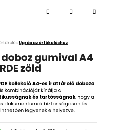
Keresés
Bejelentkezés
Kosár
Újdonság
értékelés
Ugrás az értékeléshez
k
 doboz gumival A4
s
lése
RDE zöld
.
DE kollekció A4-es irattároló doboza
is kombinációját kínálja a
tikusságnak és tartósságnak
, hogy a
os dokumentumok biztonságosan és
inthetően legyenek elhelyezve.
Következő