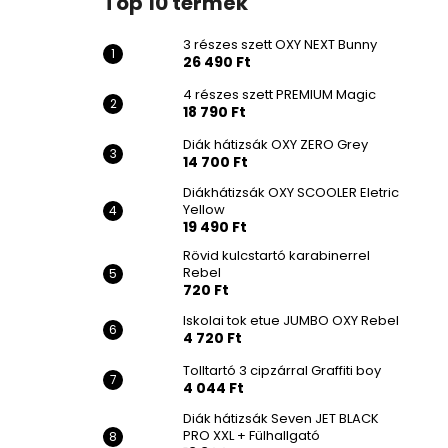
Top 10 termék
3 részes szett OXY NEXT Bunny
26 490 Ft
4 részes szett PREMIUM Magic
18 790 Ft
Diák hátizsák OXY ZERO Grey
14 700 Ft
Diákhátizsák OXY SCOOLER Eletric
Yellow
19 490 Ft
Rövid kulcstartó karabinerrel
Rebel
720 Ft
Iskolai tok etue JUMBO OXY Rebel
4 720 Ft
Tolltartó 3 cipzárral Graffiti boy
4 044 Ft
Diák hátizsák Seven JET BLACK
PRO XXL + Fülhallgató