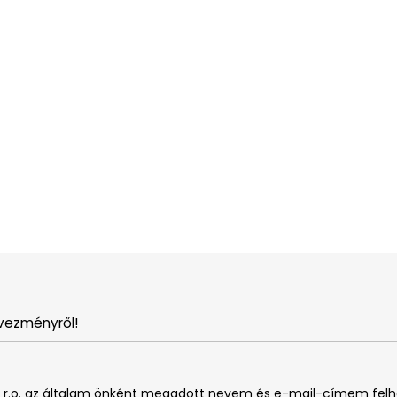
vezményről!
. s r.o. az általam önként megadott nevem és e-mail-címem fel