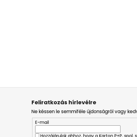
L
á
Feliratkozás hírlevélre
b
Ne késsen le semmiféle újdonságról vagy ked
l
é
E-mail
c
Hozzájárulok ahhoz, hogy a Karton P+P, spol