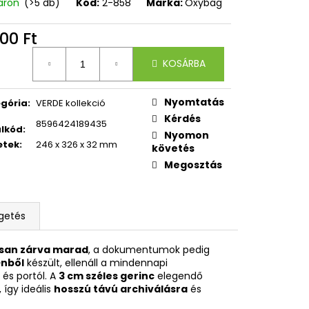
OXY ZERO GREY
áron
(>5 db)
Kód:
2-858
Márka:
Oxybag
00 Ft
égár:
KOSÁRBA
Nyomtatás
gória
:
VERDE kollekció
Kérdés
8596424189435
lkód
:
Nyomon
etek
:
246 x 326 x 32 mm
követés
Megosztás
getés
osan zárva marad
, a dokumentumok pedig
énből
készült, ellenáll a mindennapi
és portól. A
3 cm széles gerinc
elegendő
így ideális
hosszú távú archiválásra
és