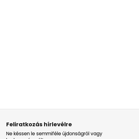
L
á
Feliratkozás hírlevélre
b
Ne késsen le semmiféle újdonságról vagy
l