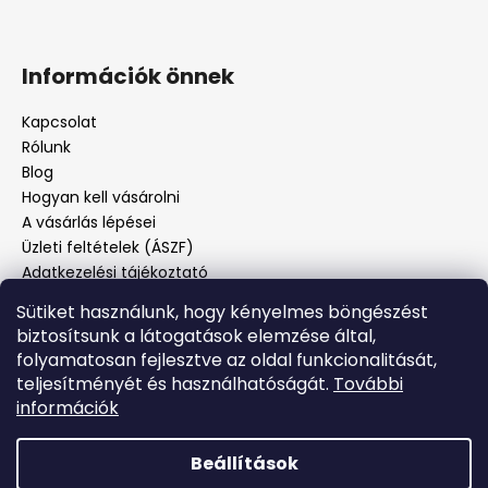
Információk önnek
Kapcsolat
Rólunk
Blog
Hogyan kell vásárolni
A vásárlás lépései
Üzleti feltételek (ÁSZF)
Adatkezelési tájékoztató
Panaszos eljárás
Sütiket használunk, hogy kényelmes böngészést
Panaszjelenté
biztosítsunk a látogatások elemzése által,
folyamatosan fejlesztve az oldal funkcionalitását,
teljesítményét és használhatóságát.
További
Facebook
információk
Beállítások