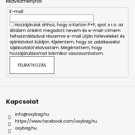
kedvezményről!
é
E-mail
c
Hozzájárulok ahhoz, hogy a Karton P+P, spol. s r.o. az
általam önként megadott nevem és e-mail-címem
felhasználásával részemre e-mail útján hírleveleket és
ajánlatokat küldjön. Kijelentem, hogy az
adatkezelési
tájékoztatót
elolvastam. Megértettem, hogy
hozzájárulásomat bármikor visszavonhatom.
FELIRATKOZÁS
Kapcsolat
info
@
oxybag.hu
https://www.facebook.com/oxybag.hu
oxybag.hu