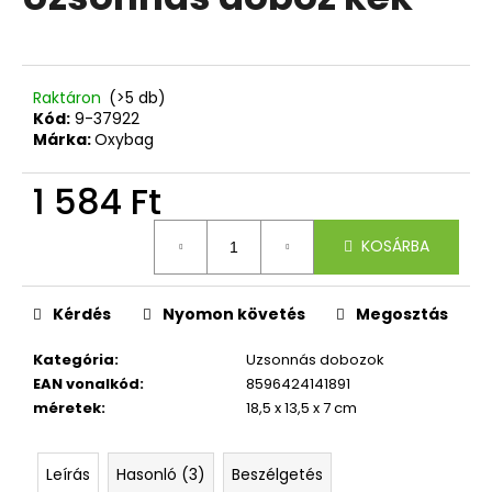
értékelése
5-
ből
A
0,0
j
csillag.
Raktáron
(>5 db)
á
Kód:
9-37922
n
Márka:
Oxybag
l
j
1 584 Ft
u
Egységár:
k
KOSÁRBA
3
Kérdés
Nyomon követés
Megosztás
RÉSZES
SZETT
OXY
Kategória
:
Uzsonnás dobozok
NEXT
EAN vonalkód
:
8596424141891
BUNNY
méretek
:
18,5 x 13,5 x 7 cm
26
490
Ft
Leírás
Hasonló (3)
Beszélgetés