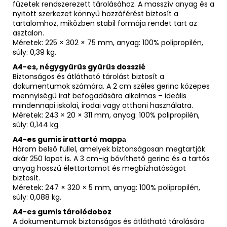
füzetek rendszerezett tárolásához. A masszív anyag és a
nyitott szerkezet könnyű hozzáférést biztosít a
tartalomhoz, miközben stabil formája rendet tart az
asztalon.
Méretek: 225 × 302 × 75 mm, anyag: 100% polipropilén,
súly: 0,39 kg.
A4-es, négygyűrűs gyűrűs dosszié
Biztonságos és átlátható tárolást biztosít a
dokumentumok számára. A 2 cm széles gerinc közepes
mennyiségű irat befogadására alkalmas – ideális
mindennapi iskolai, irodai vagy otthoni használatra.
Méretek: 243 × 20 × 311 mm, anyag: 100% polipropilén,
súly: 0,144 kg.
A4-es gumis irattartó mappа
Három belső füllel, amelyek biztonságosan megtartják
akár 250 lapot is. A 3 cm-ig bővíthető gerinc és a tartós
anyag hosszú élettartamot és megbízhatóságot
biztosít.
Méretek: 247 × 320 × 5 mm, anyag: 100% polipropilén,
súly: 0,088 kg.
A4-es gumis tárolódoboz
A dokumentumok biztonságos és átlátható tárolására