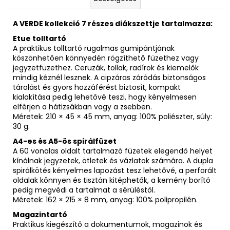
A VERDE kollekció 7 részes diákszettje tartalmazza:
Etue tolltartó
A praktikus tolltartó rugalmas gumipántjának
köszönhetően könnyedén rögzíthető füzethez vagy
jegyzetfüzethez. Ceruzák, tollak, radírok és kiemelők
mindig kéznél lesznek. A cipzáras záródás biztonságos
tárolást és gyors hozzáférést biztosít, kompakt
kialakítása pedig lehetővé teszi, hogy kényelmesen
elférjen a hátizsákban vagy a zsebben.
Méretek: 210 × 45 × 45 mm, anyag: 100% poliészter, súly:
30 g.
A4-es és A5-ös spirálfüzet
A 60 vonalas oldalt tartalmazó füzetek elegendő helyet
kínálnak jegyzetek, ötletek és vázlatok számára. A dupla
spirálkötés kényelmes lapozást tesz lehetővé, a perforált
oldalak könnyen és tisztán kitéphetők, a kemény borító
pedig megvédi a tartalmat a sérüléstől.
Méretek: 162 × 215 × 8 mm, anyag: 100% polipropilén.
Magazintartó
Praktikus kiegészítő a dokumentumok, magazinok és