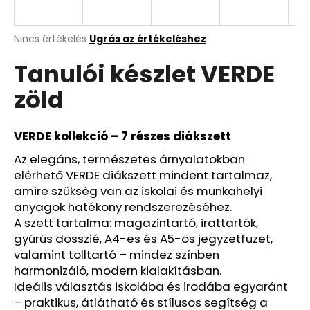
A
A
Nincs értékelés
Ugrás az értékeléshez
termék
j
Tanulói készlet VERDE
átlagos
á
értékelése
n
zöld
5-
l
ből
j
0,0
u
csillag.
VERDE kollekció – 7 részes diákszett
k
Az elegáns, természetes árnyalatokban
elérhető VERDE diákszett mindent tartalmaz,
KULACS
amire szükség van az iskolai és munkahelyi
OXY
anyagok hatékony rendszerezéséhez.
CLICK
A szett tartalma: magazintartó, irattartók,
500
ML
gyűrűs dosszié, A4-es és A5-ös jegyzetfüzet,
LÓ
valamint tolltartó – mindez színben
ROMANTICUS
harmonizáló, modern kialakításban.
HORSE
GIRL
Ideális választás iskolába és irodába egyaránt
3
– praktikus, átlátható és stílusos segítség a