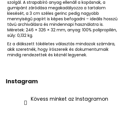
szolgál. A strapabíró anyag ellenáll a kopásnak, a
gumipánt záródása megakadályozza a tartalom
kiesését, a 3 cm széles gerinc pedig nagyobb
mennyiségű papírt is képes befogadni – ideális hosszú
távú archiválásra és mindennapi használatra is.
Méretek: 246 × 326 × 32 mm, anyag: 100% polipropilén,
súly: 0,132 kg.
Ez a diákszett tökéletes választás mindazok számára,
akik szeretnék, hogy írószereik és dokumentumaik
mindig rendezettek és kéznél legyenek.
Instagram
Kövess minket az Instagramon