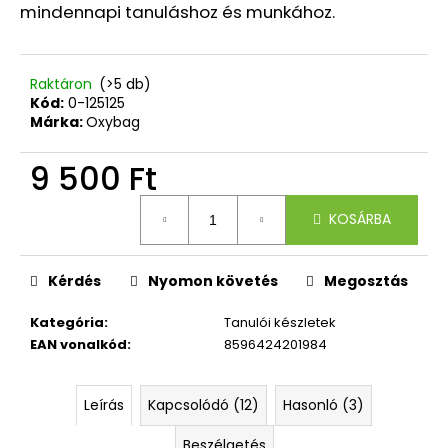
832
mindennapi tanuláshoz és munkához.
Ft
Korábbi:
4
790
Raktáron
(>5 db)
Ft
Kód:
0-125125
Márka:
Oxybag
9 500 Ft
Egységár:
KOSÁRBA
Kérdés
Nyomon követés
Megosztás
Kategória
:
Tanulói készletek
EAN vonalkód
:
8596424201984
Leírás
Kapcsolódó (12)
Hasonló (3)
Beszélgetés