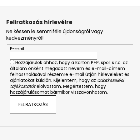
L
á
Feliratkozás hírlevélre
b
Ne késsen le semmiféle újdonságról vagy
l
kedvezményről!
é
E-mail
c
Hozzájárulok ahhoz, hogy a Karton P+P, spol. s r.o. az
általam önként megadott nevem és e-mail-címem
felhasználásával részemre e-mail útján hírleveleket és
ajánlatokat küldjön. Kijelentem, hogy az
adatkezelési
tájékoztatót
elolvastam. Megértettem, hogy
hozzájárulásomat bármikor visszavonhatom.
FELIRATKOZÁS