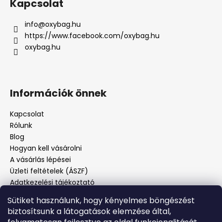
Kapcsolat
info
@
oxybag.hu
https://www.facebook.com/oxybag.hu
oxybag.hu
Információk önnek
Kapcsolat
Rólunk
Blog
Hogyan kell vásárolni
A vásárlás lépései
Üzleti feltételek (ÁSZF)
Adatkezelési tájékoztató
Panaszos eljárás
Sütiket használunk, hogy kényelmes böngészést
Panaszjelenté
biztosítsunk a látogatások elemzése által,