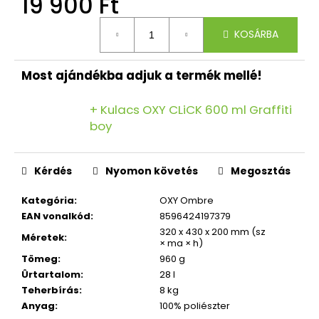
19 900 Ft
Egységár:
KOSÁRBA
Most ajándékba adjuk a termék mellé!
+ Kulacs OXY CLiCK 600 ml Graffiti
boy
Kérdés
Nyomon követés
Megosztás
Kategória
:
OXY Ombre
EAN vonalkód
:
8596424197379
320 x 430 x 200 mm (sz
Méretek
:
× ma × h)
Tömeg
:
960 g
Ûrtartalom
:
28 l
Teherbírás
:
8 kg
Anyag
:
100% poliészter