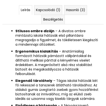
Leírás
Kapcsolódó (1)
Hasonló (3)
Beszélgetés
Stílusos ombre dizájn
– A divatos ombre
mintázatú iskolai hátizsák első pillantásra
megragadja a figyelmet, és tökéletesen kiegészíti
a mindennapi öltözéket.
Ergonomikus kialakítás
– Anatómiailag
formázott hátizsák párnázott vállpántokkal és
állítható mellkasi pánttal a kényelmes viselet
érdekében. A megerősített alsó rész stabilitást
biztosít és megakadályozza a hátizsák
felborulását.
Elegendő tárolóhely
– Tágas iskolai hátizsák két
fő rekesszel a tanszerek átlátható tárolásához. Az
oldalsó gumis üvegtartó zsebek gyors hozzáférést
biztosítanak az innivalóhoz, míg az elülső zseb
ideális az uzsonna vagy kisebb tárgyak számára.
Elsődleges a biztonság
– A fényvisszaverő