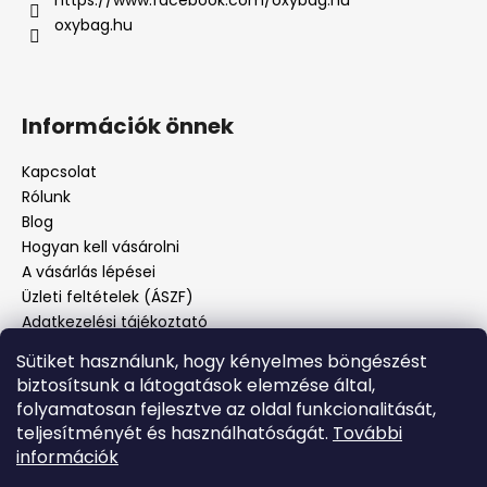
oxybag.hu
Információk önnek
Kapcsolat
Rólunk
Blog
Hogyan kell vásárolni
A vásárlás lépései
Üzleti feltételek (ÁSZF)
Adatkezelési tájékoztató
Panaszos eljárás
Sütiket használunk, hogy kényelmes böngészést
Panaszjelenté
biztosítsunk a látogatások elemzése által,
folyamatosan fejlesztve az oldal funkcionalitását,
teljesítményét és használhatóságát.
További
Facebook
információk