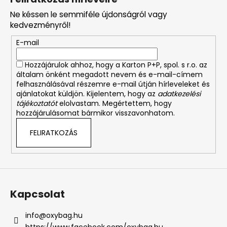
b
Ne késsen le semmiféle újdonságról vagy
l
kedvezményről!
é
E-mail
c
Hozzájárulok ahhoz, hogy a Karton P+P, spol. s r.o. az
általam önként megadott nevem és e-mail-címem
felhasználásával részemre e-mail útján hírleveleket és
ajánlatokat küldjön. Kijelentem, hogy az
adatkezelési
tájékoztatót
elolvastam. Megértettem, hogy
hozzájárulásomat bármikor visszavonhatom.
FELIRATKOZÁS
Kapcsolat
info
@
oxybag.hu
https://www.facebook.com/oxybag.hu