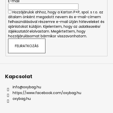
E-mail
c
Hozzájárulok ahhoz, hogy a Karton P+P, spol. s r.o. az
általam önként megadott nevem és e-mail-címem
felhasználásával részemre e-mail útján hírleveleket és
ajánlatokat küldjön. Kijelentem, hogy az
adatkezelési
tájékoztatót
elolvastam. Megértettem, hogy
hozzájárulásomat bármikor visszavonhatom.
FELIRATKOZÁS
Kapcsolat
info
@
oxybag.hu
https://www.facebook.com/oxybag.hu
oxybag.hu