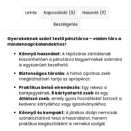
Leírás
Kapcsolódó (9)
Hasonló (11)
Beszélgetés
Gyerekeknek szánt textil pénztárca – vidám társ a
mindennapi kalandokhoz!
Könnyű használat:
A tépőzáras záródásnak
köszönhetően a pénztárca kisgyermekek számára
is egyszerűen kezelhető.
Biztonságos tárolás:
A hátsó cipzáras zseb
megbízhatóan tartja az aprópénzt.
Praktikus belső elrendezés:
Egy rekesz a
bankjegyeknek,
6 kártyatartó zseb
és egy
átlátszó zseb
, amely gyors hozzáférést biztosít a
kedvenc kártyákhoz vagy igazolványokhoz.
Könnyű és kompakt:
A játékos dizájn nemcsak
szórakoztatóvá teszi a használatot, hanem
praktikus kiegészítőként is remekül szolgál.