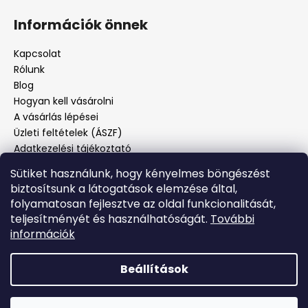
Információk önnek
Kapcsolat
Rólunk
Blog
Hogyan kell vásárolni
A vásárlás lépései
Üzleti feltételek (ÁSZF)
Adatkezelési tájékoztató
Panaszos eljárás
Sütiket használunk, hogy kényelmes böngészést
Panaszjelenté
biztosítsunk a látogatások elemzése által,
folyamatosan fejlesztve az oldal funkcionalitását,
teljesítményét és használhatóságát.
További
Facebook
információk
Beállítások
Shoptet készítette