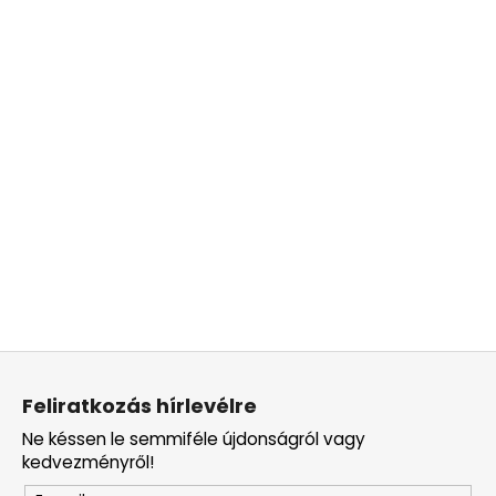
L
á
Feliratkozás hírlevélre
b
Ne késsen le semmiféle újdonságról vagy
l
kedvezményről!
é