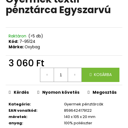
értékelése
pénztárca Egyszarvú
5-
ből
A
0,0
j
csillag.
á
n
Raktáron
(>5 db)
l
Kód:
7-95124
Márka:
Oxybag
j
u
3 060 Ft
k
Egységár:
KOSÁRBA
4
RÉSZES
SZETT
PREMIUM
Kérdés
Nyomon követés
Megosztás
ONE
PILLANGÓ
Kategória
:
Gyermek pénztárcák
18
EAN vonalkód
:
8596424179122
790
méretek
:
140 x 105 x 20 mm
Ft
anyag
:
100% poliészter