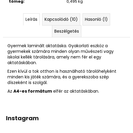
tömeg
:
0,495 kg
Leírás
Kapcsolódó (10)
Hasonló (1)
Beszélgetés
Gyermek laminált aktatáska. Gyakorlati eszköz a
gyermekek számára minden olyan művészeti vagy
iskolai kellék tárolására, amely nem fér el egy
aktatáskában.
Ezen kívül a tok otthon is használható tárolóhelyként
minden kis játék számára, és a gyerekszoba szép
díszeként is szolgál.
Az
A4-es formátum
elfér az aktatáskában.
Instagram