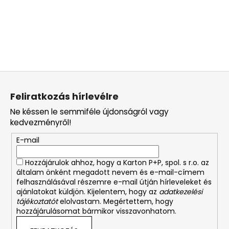
L
á
Feliratkozás hírlevélre
b
Ne késsen le semmiféle újdonságról vagy
l
kedvezményről!
é
E-mail
c
Hozzájárulok ahhoz, hogy a Karton P+P, spol. s r.o. az
általam önként megadott nevem és e-mail-címem
felhasználásával részemre e-mail útján hírleveleket és
ajánlatokat küldjön. Kijelentem, hogy az
adatkezelési
tájékoztatót
elolvastam. Megértettem, hogy
hozzájárulásomat bármikor visszavonhatom.