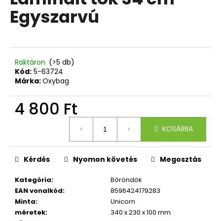
értékelése
Egyszarvú
5-
ből
A
0,0
j
csillag.
á
n
Raktáron
(>5 db)
l
Kód:
5-63724
Márka:
Oxybag
j
u
4 800 Ft
k
Egységár:
KOSÁRBA
DIÁKHÁTIZSÁK
OXY
SCOOLER
ELETRIC
Kérdés
Nyomon követés
Megosztás
YELLOW
Kategória
:
Bőröndök
19
490
EAN vonalkód
:
8596424179283
Ft
Minta
:
Unicorn
méretek
:
340 x 230 x 100 mm