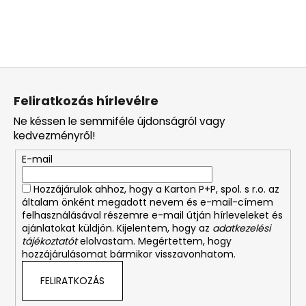
L
á
Feliratkozás hírlevélre
b
Ne késsen le semmiféle újdonságról vagy
l
kedvezményről!
é
E-mail
c
Hozzájárulok ahhoz, hogy a Karton P+P, spol. s r.o. az
általam önként megadott nevem és e-mail-címem
felhasználásával részemre e-mail útján hírleveleket és
ajánlatokat küldjön. Kijelentem, hogy az
adatkezelési
tájékoztatót
elolvastam. Megértettem, hogy
hozzájárulásomat bármikor visszavonhatom.
FELIRATKOZÁS