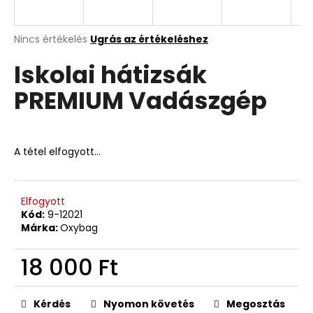
A
A
Nincs értékelés
Ugrás az értékeléshez
termék
j
Iskolai hátizsák
átlagos
á
értékelése
n
PREMIUM Vadászgép
5-
l
ből
j
0,0
u
csillag.
k
A tétel elfogyott…
8
RÉSZES
Elfogyott
SZETT
Kód:
9-12021
OXY
Márka:
Oxybag
JUMPER
FLOWERS
18 000 Ft
LILA
42
Egységár:
109
Ft
Kérdés
Nyomon követés
Megosztás