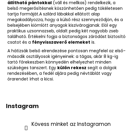
állítható pántokkal
(váll és mellkas) rendelkezik, a
belső megerősítésnek köszönhetően pedig tökéletesen
tartja formáját.A szilárd lábakkal ellátott alap
megakadályozza, hogy a külső rész szennyeződjön, és a
belsejében kiömlött anyagok kiszivárogjanak. Elöl egy
praktikus uzsonnazseb, oldalt pedig két nagyobb zseb
található. Értékelni fogja a biztonságos záródást biztosító
csatot és a
fényvisszaverő elemeket
is.
A hátizsák belső elrendezése pontosan megfelel az első-
második osztályosok igényeinek: a tágas, akár 8 kg-ig
tartó főrekeszben könnyedén elhelyezhet minden
szükséges tanszert. Egy
külön rekesz
segít a dolgok
rendezésében, a fedél aljára pedig névtáblát vagy
órarendet írhat a kicsi.
Instagram
Kövess minket az Instagramon