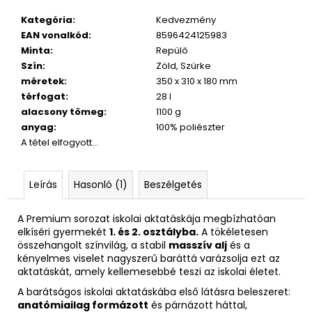
Kategória
:
Kedvezmény
EAN vonalkód
:
8596424125983
Minta
:
Repülő
Szín
:
Zöld, Szürke
méretek
:
350 x 310 x 180 mm
térfogat
:
28 l
alacsony tömeg
:
1100 g
anyag
:
100% poliészter
A tétel elfogyott…
Leírás
Hasonló (1)
Beszélgetés
A Premium sorozat iskolai aktatáskája megbízhatóan
elkíséri gyermekét
1. és 2. osztályba.
A tökéletesen
összehangolt színvilág, a stabil
masszív alj
és a
kényelmes viselet nagyszerű baráttá varázsolja ezt az
aktatáskát, amely kellemesebbé teszi az iskolai életet.
A barátságos iskolai aktatáskába első látásra beleszeret:
anatómiailag formázott
és párnázott háttal,