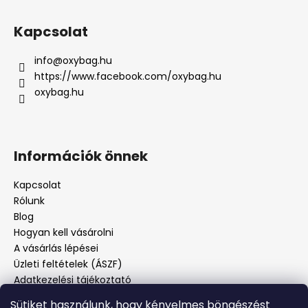
Kapcsolat
info
@
oxybag.hu
https://www.facebook.com/oxybag.hu
oxybag.hu
Információk önnek
Kapcsolat
Rólunk
Blog
Hogyan kell vásárolni
A vásárlás lépései
Üzleti feltételek (ÁSZF)
Adatkezelési tájékoztató
Panaszos eljárás
Sütiket használunk, hogy kényelmes böngészést