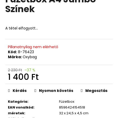
értékelése
Színek
5-
ből
A
0,0
j
csillag.
á
A tétel elfogyott…
n
l
j
Pillanatnyilag nem elérhető
u
Kód:
8-76423
k
Márka:
Oxybag
2 230 Ft
–37 %
4
1 400 Ft
RÉSZES
SZETT
Egységár:
PREMIUM
ONE
Kérdés
Nyomon követés
Megosztás
PILLANGÓ
18
Kategória
:
Füzetbox
790
EAN vonalkód
:
8596424154518
Ft
méretek
:
32 x 24,5 x 4,5 cm