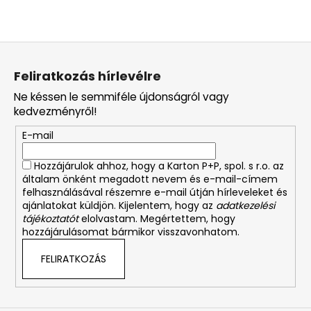
L
á
Feliratkozás hírlevélre
b
Ne késsen le semmiféle újdonságról vagy
l
kedvezményről!
é
E-mail
c
Hozzájárulok ahhoz, hogy a Karton P+P, spol. s r.o. az
általam önként megadott nevem és e-mail-címem
felhasználásával részemre e-mail útján hírleveleket és
ajánlatokat küldjön. Kijelentem, hogy az
adatkezelési
tájékoztatót
elolvastam. Megértettem, hogy
hozzájárulásomat bármikor visszavonhatom.
FELIRATKOZÁS