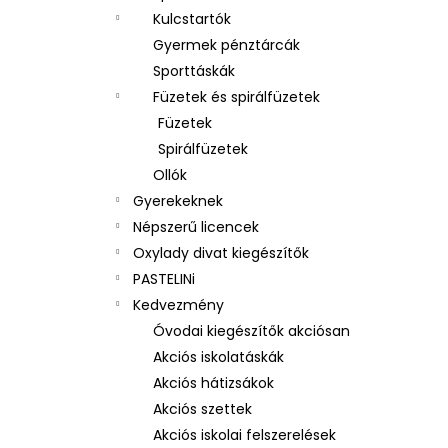
Kulcstartók
Gyermek pénztárcák
Sporttáskák
Füzetek és spirálfüzetek
Füzetek
Spirálfüzetek
Ollók
Gyerekeknek
Népszerű licencek
Oxylady divat kiegészítők
PASTELINi
Kedvezmény
Óvodai kiegészítők akciósan
Akciós iskolatáskák
Akciós hátizsákok
Akciós szettek
Akciós iskolai felszerelések