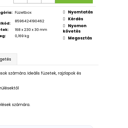
OXY ZERO GREY
Nyomtatás
gória
:
Füzetbox
Kérdés
8596424190462
lkód
:
Nyomon
etek
:
168 x 230 x 30 mm
követés
eg
:
0,169 kg
Megosztás
lgetés
lások számára.
Ideális füzetek, rajzlapok és
rülésektől
relések számára.