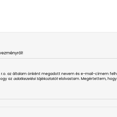
vezményről!
. s r.o. az általam önként megadott nevem és e-mail-címem fel
 hogy az
adatkezelési tájékoztatót
elolvastam. Megértettem, hogy