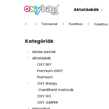
K
Ugrás
a
o
Aktatáskák
fő
Vissza
Vissza
s
tartalomhoz
a boltba
a boltba
á
Kezdőlap
Tanszerek
Füzetbox
Füzetbox 
r
O
l
Kategóriák
Kategóriák
d
átugrása
a
Iskolai szettek
l
Aktatáskák
s
OXY SKY
ó
Premium LIGHT
p
Premium
a
OXY Sherpy
n
Cserélhető matricák
e
OXY GO
l
OXY JUMPER
Hátizsákok