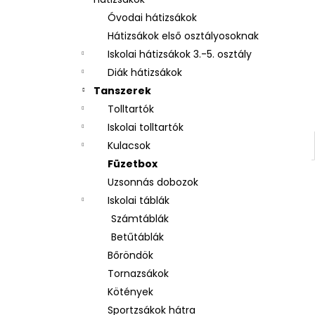
3 RÉSZES SZETT OXY NEXT BUNNY
Óvodai hátizsákok
26 490 Ft
Hátizsákok első osztályosoknak
Iskolai hátizsákok 3.-5. osztály
Diák hátizsákok
Tanszerek
Tolltartók
Iskolai tolltartók
Kulacsok
Füzetbox
Uzsonnás dobozok
Iskolai táblák
Számtáblák
Betűtáblák
Bőröndök
Tornazsákok
Kötények
Sportzsákok hátra