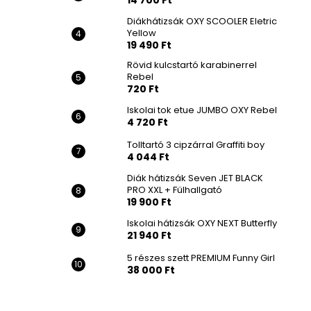
14 700 Ft
Diákhátizsák OXY SCOOLER Eletric
Yellow
19 490 Ft
Rövid kulcstartó karabinerrel
Rebel
720 Ft
Iskolai tok etue JUMBO OXY Rebel
4 720 Ft
Tolltartó 3 cipzárral Graffiti boy
4 044 Ft
Diák hátizsák Seven JET BLACK
PRO XXL + Fülhallgató
19 900 Ft
Iskolai hátizsák OXY NEXT Butterfly
21 940 Ft
5 részes szett PREMIUM Funny Girl
38 000 Ft