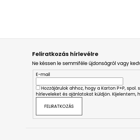
L
á
Feliratkozás hírlevélre
b
Ne késsen le semmiféle újdonságról vagy ked
l
é
E-mail
c
Hozzájárulok ahhoz, hogy a Karton P+P, spol
hírleveleket és ajánlatokat küldjön. Kijelentem,
FELIRATKOZÁS