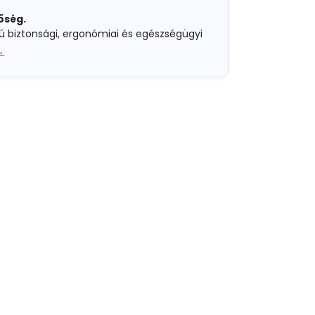
nőség.
rú biztonsági, ergonómiai és egészségügyi
→