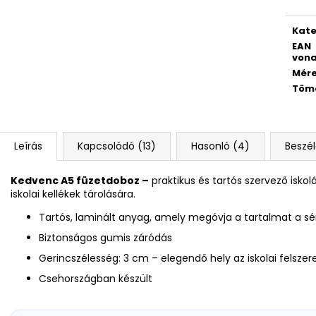
4 RÉSZES SZETT PREMIUM MAGIC
DIÁK HÁTIZSÁK 
18 790 Ft
14 700 Ft
Kate
EAN
vona
Mér
Töm
Leírás
Kapcsolódó (13)
Hasonló (4)
Beszé
Kedvenc A5 füzetdoboz –
praktikus és tartós szervező isko
iskolai kellékek tárolására.
Tartós, laminált anyag, amely megóvja a tartalmat a sé
Biztonságos gumis záródás
Gerincszélesség: 3 cm – elegendő hely az iskolai felsze
Csehországban készült