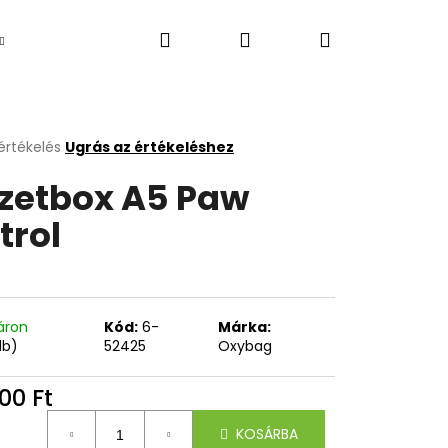
Keresés
Bejelentkezés
Kosár
Újdonság
értékelés
Ugrás az értékeléshez
k
zetbox A5 Paw
s
lése
trol
.
áron
Kód:
6-
Márka:
db)
52425
Oxybag
Következő
00 Ft
égár:
KOSÁRBA