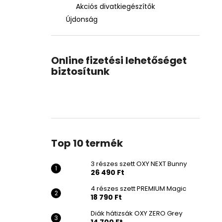
Akciós divatkiegészítők
Újdonság
Online fizetési lehetőséget
biztosítunk
Top 10 termék
3 részes szett OXY NEXT Bunny
26 490 Ft
4 részes szett PREMIUM Magic
18 790 Ft
Diák hátizsák OXY ZERO Grey