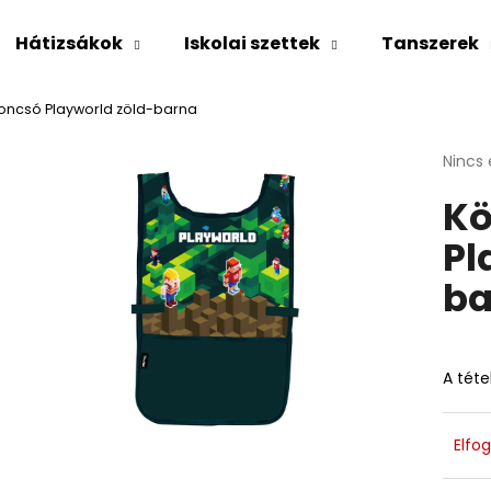
Hátizsákok
Iskolai szettek
Tanszerek
oncsó Playworld zöld-barna
Mit keres?
A
Nincs 
termé
Kö
átlago
KERESÉS
értéke
Pl
5-
ből
ba
0,0
Ajánljuk
csillag
A téte
Elfo