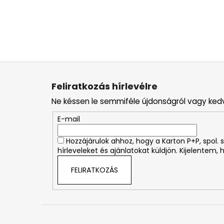
L
á
Feliratkozás hírlevélre
b
Ne késsen le semmiféle újdonságról vagy ked
l
é
E-mail
c
Hozzájárulok ahhoz, hogy a Karton P+P, spol
hírleveleket és ajánlatokat küldjön. Kijelentem,
FELIRATKOZÁS