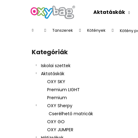
K
Ugrás
a
o
Aktatáskák
fő
Vissza
Vissza
s
tartalomhoz
a boltba
a boltba
á
Kezdőlap
Tanszerek
Kötények
Kötény p
r
O
l
Kategóriák
Kategóriák
d
átugrása
a
Iskolai szettek
l
Aktatáskák
s
OXY SKY
ó
Premium LIGHT
p
Premium
a
OXY Sherpy
n
Cserélhető matricák
e
OXY GO
l
OXY JUMPER
Hátizsákok