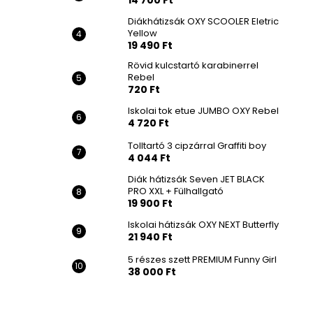
14 700 Ft
Diákhátizsák OXY SCOOLER Eletric
Yellow
19 490 Ft
Rövid kulcstartó karabinerrel
Rebel
720 Ft
Iskolai tok etue JUMBO OXY Rebel
4 720 Ft
Tolltartó 3 cipzárral Graffiti boy
4 044 Ft
Diák hátizsák Seven JET BLACK
PRO XXL + Fülhallgató
19 900 Ft
Iskolai hátizsák OXY NEXT Butterfly
21 940 Ft
5 részes szett PREMIUM Funny Girl
38 000 Ft