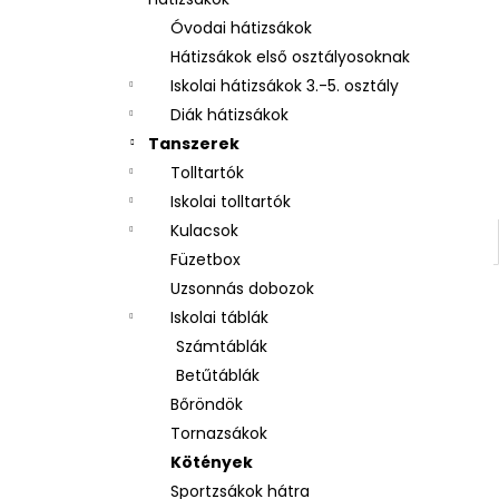
3 RÉSZES SZETT OXY NEXT BUNNY
Óvodai hátizsákok
26 490 Ft
Hátizsákok első osztályosoknak
Iskolai hátizsákok 3.-5. osztály
Diák hátizsákok
Tanszerek
Tolltartók
Iskolai tolltartók
Kulacsok
Füzetbox
Uzsonnás dobozok
Iskolai táblák
Számtáblák
Betűtáblák
Bőröndök
Tornazsákok
Kötények
Sportzsákok hátra