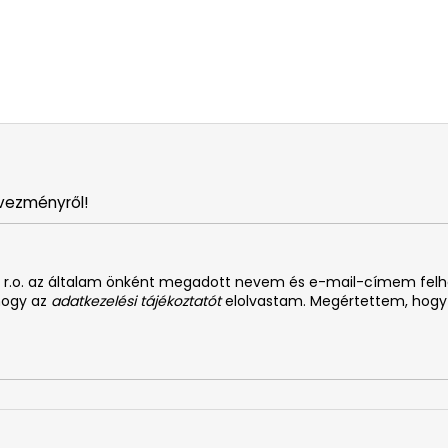
vezményről!
. s r.o. az általam önként megadott nevem és e-mail-címem fel
 hogy az
adatkezelési tájékoztatót
elolvastam. Megértettem, hogy