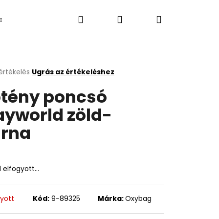
Keresés
Bejelentkezés
Kosár
Újdonság
értékelés
Ugrás az értékeléshez
k
tény poncsó
s
lése
ayworld zöld-
rna
.
l elfogyott…
Következő
gyott
Kód:
9-89325
Márka:
Oxybag