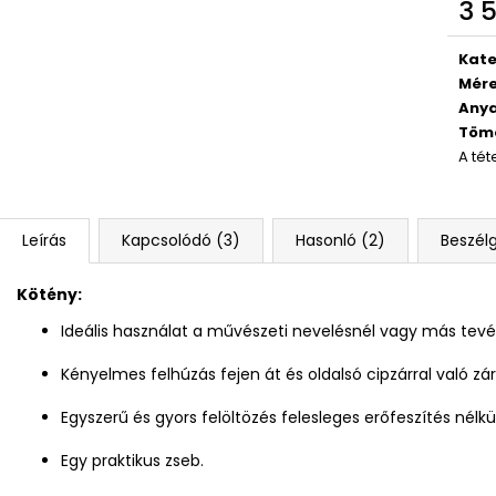
4 RÉSZES SZETT PREMIUM MAGIC
DIÁK HÁTIZSÁK 
3 5
Egys
18 790 Ft
14 700 Ft
Kate
Mér
Any
Töm
A tét
Leírás
Kapcsolódó (3)
Hasonló (2)
Beszél
Kötény:
Ideális használat a művészeti nevelésnél vagy más tev
Kényelmes felhúzás fejen át és oldalsó cipzárral való zár
Egyszerű és gyors felöltözés felesleges erőfeszítés nélkül
Egy praktikus zseb.