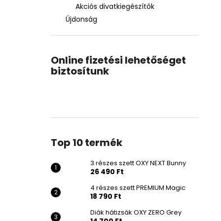
Akciós divatkiegészítők
Újdonság
Online fizetési lehetőséget
biztosítunk
Top 10 termék
3 részes szett OXY NEXT Bunny
26 490 Ft
4 részes szett PREMIUM Magic
18 790 Ft
Diák hátizsák OXY ZERO Grey