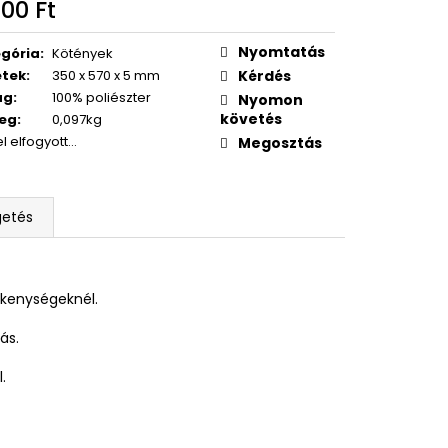
OXY ZERO GREY
00 Ft
égár:
Nyomtatás
gória
:
Kötények
etek
:
350 x 570 x 5 mm
Kérdés
ag
:
100% poliészter
Nyomon
követés
eg
:
0,097kg
el elfogyott…
Megosztás
getés
ékenységeknél.
ás.
.