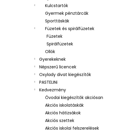
Kulcstartók
Gyermek pénztárcák
Sporttáskák
Füzetek és spirálfüzetek
Füzetek
Spirálfüzetek
Ollók
Gyerekeknek
Népszerű licencek
Oxylady divat kiegészítők
PASTELINi
Kedvezmény
Óvodai kiegészítők akciósan
Akciós iskolatáskák
Akciós hátizsákok
Akciós szettek
Akciós iskolai felszerelések