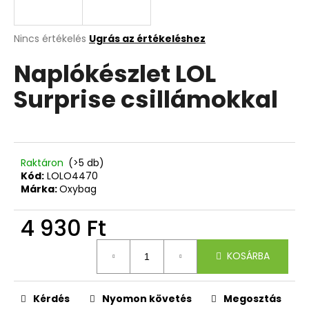
A
A
Nincs értékelés
Ugrás az értékeléshez
termék
j
Naplókészlet LOL
átlagos
á
értékelése
n
Surprise csillámokkal
5-
l
ből
j
0,0
u
csillag.
k
Raktáron
(>5 db)
Kód:
LOLO4470
RÖVID
Márka:
Oxybag
KULCSTARTÓ
KARABINERREL
4 930 Ft
REBEL
720
Egységár:
Ft
KOSÁRBA
Kérdés
Nyomon követés
Megosztás