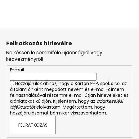
L
á
Feliratkozás hírlevélre
b
Ne késsen le semmiféle újdonságról vagy
l
kedvezményről!
é
E-mail
c
Hozzájárulok ahhoz, hogy a Karton P+P, spol. s r.o. az
általam önként megadott nevem és e-mail-címem
felhasználásával részemre e-mail útján hírleveleket és
ajánlatokat küldjön. Kijelentem, hogy az
adatkezelési
tájékoztatót
elolvastam. Megértettem, hogy
hozzájárulásomat bármikor visszavonhatom.
FELIRATKOZÁS