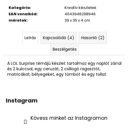
Kategória
:
Kreatív készletek
EAN vonalkód
:
4043946298946
méretek
:
39 x 35 x 4 cm
Leírás
Kapcsolódó (4)
Hasonló (2)
Beszélgetés
A LOL Surprise témájú készlet tartalmaz egy naplót zárral
és 2 kulccsal, egy ceruzát, 2 csillogó ragasztót,
matricákat, bélyegeket, egy tömböt és egy tollat.
Instagram
Kövess minket az Instagramon