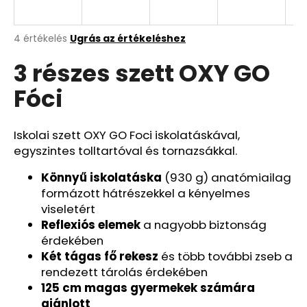
Y
E
A
A
4 értékelés
Ugrás az értékeléshez
termék
j
3 részes szett OXY GO
átlagos
N
á
értékelése
n
Fóci
5-
E
l
ből
j
4,0
S
u
csillag.
Iskolai szett OXY GO Foci iskolatáskával,
k
egyszintes tolltartóval és tornazsákkal.
Könnyű iskolatáska
(930 g) anatómiailag
3
formázott hátrészekkel a kényelmes
RÉSZES
viseletért
SZETT
OXY
Reflexiós elemek
a nagyobb biztonság
NEXT
érdekében
BUNNY
Két tágas fő rekesz
és több további zseb a
26
rendezett tárolás érdekében
490
Ft
125 cm magas gyermekek számára
ajánlott