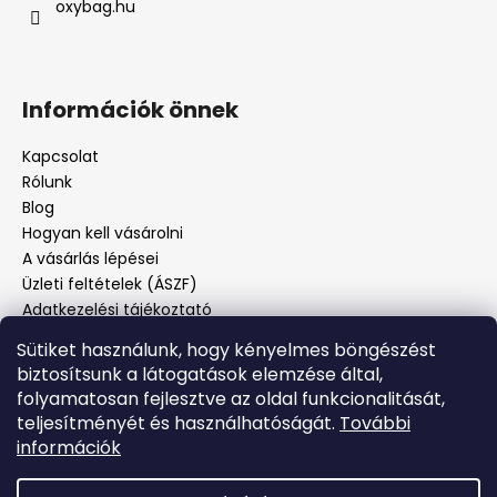
oxybag.hu
Információk önnek
Kapcsolat
Rólunk
Blog
Hogyan kell vásárolni
A vásárlás lépései
Üzleti feltételek (ÁSZF)
Adatkezelési tájékoztató
Panaszos eljárás
Sütiket használunk, hogy kényelmes böngészést
Panaszjelenté
biztosítsunk a látogatások elemzése által,
folyamatosan fejlesztve az oldal funkcionalitását,
teljesítményét és használhatóságát.
További
Facebook
információk