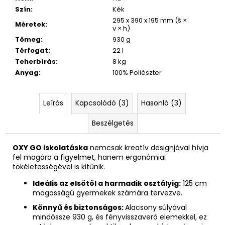
Szín
:
Kék
295 x 390 x 195 mm (š ×
Méretek
:
v × h)
Tömeg
:
930 g
Térfogat
:
22 l
Teherbírás
:
8 kg
Anyag
:
100% Poliészter
Leírás
Kapcsolódó (3)
Hasonló (3)
Beszélgetés
OXY GO iskolatáska
nemcsak kreatív designjával hívja
fel magára a figyelmet, hanem ergonómiai
tökéletességével is kitűnik.
Ideális az elsőtől a harmadik osztályig:
125 cm
magasságú gyermekek számára tervezve.
Könnyű és biztonságos:
Alacsony súlyával
mindössze 930 g, és fényvisszaverő elemekkel, ez