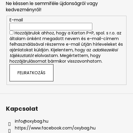
Ne késsen le semmiféle újdonságról vagy
l
kedvezményről!
é
E-mail
c
Hozzájárulok ahhoz, hogy a Karton P+P, spol. s r.o. az
általam önként megadott nevem és e-mail-címem
felhasználásával részemre e-mail útján hírleveleket és
ajánlatokat küldjön. Kijelentem, hogy az
adatkezelési
tájékoztatót
elolvastam. Megértettem, hogy
hozzájárulásomat bármikor visszavonhatom.
FELIRATKOZÁS
Kapcsolat
info
@
oxybag.hu
https://www.facebook.com/oxybag.hu