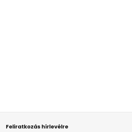
L
á
Feliratkozás hírlevélre
b