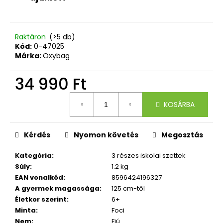
Raktáron
(>5 db)
Kód:
0-47025
Márka:
Oxybag
34 990 Ft
Egységár:
KOSÁRBA
Kérdés
Nyomon követés
Megosztás
Kategória
:
3 részes iskolai szettek
Súly
:
1.2 kg
EAN vonalkód
:
8596424196327
A gyermek magassága
:
125 cm-től
Életkor szerint
:
6+
Minta
:
Foci
Nem
:
Fiú