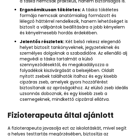
a táska nemcsak praktikus, hanem biztonságos is.
Ergonómikusan tökéletes:
A táska tökéletes
formája nemcsak anatómiailag formázott és
lélegző háttérrel rendelkezik, hanem lehetőséget is
biztosít a vállpántok beállítására a jobb kényelem
és kényelmesebb hordás érdekében.
Jelentős részletek:
Két belső rekesz elegendő
helyet biztosít tankönyveknek, jegyzeteknek és
személyes dolgoknak a szabadidőre. Az ellenálló alj
megvédi a táska tartalmát a külső
szennyeződésektől, és megakadályozza a
folyadékok kiszivárgását a belsejében. Oldalt
nyitott zsebek találhatók italhoz és egy kisebb
cipzáras zseb, amelyek gyors hozzáférést
biztosítanak az apróságokhoz. Az elülső zseb ideális
uzsonnás doboznak, és egy kisebb zseb a
csemegeknek, mindkettő cipzárral ellátva.
Fizioterapeuta által ajánlott
A fizioterapeuta javasolja ezt az iskolatáskát, mivel segít
a helyes testtartás megőrzésében, biztosítja az