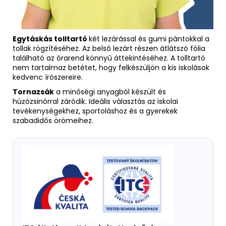
Egytáskás tolltartó
két lezárással és gumi pántokkal a
tollak rögzítéséhez. Az belső lezárt részen átlátszó fólia
található az órarend könnyű áttekintéséhez. A tolltartó
nem tartalmaz betétet, hogy felkészüljön a kis iskolások
kedvenc írószereire.
Tornazsák
a minőségi anyagból készült és
húzózsinórral záródik. Ideális választás az iskolai
tevékenységekhez, sportoláshoz és a gyerekek
szabadidős örömeihez.