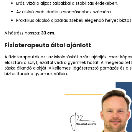
Erős, vízálló aljzat talpakkal a stabilitás érdekében.
Az elülső zseb ideális uzsonnásdoboz számára.
Praktikus oldalsó cipzáras zsebek elegendő helyet biztos
A hátrész hossza:
33 cm
.
Fizioterapeuta által ajánlott
A fizioterapeuták ezt az iskolatáskát azért ajánlják, mert kép
elosztani a súlyt, ezáltal védi a gyermek hátát. A megerősített
táska állandó alakját. A kellemes, légáteresztő párnázás és a 
biztosítanak a gyermek vállain.