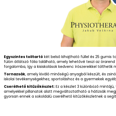
Egyszintes tolltartó
két belső kihajtható füllel és 25 gumis t
fülön átlátszó fólia található, amely lehetővé teszi az órarend
forgalomba, így a kisiskolások kedvenc írószereikkel tölthetik 
Tornazsák
, amely kiváló minőségű anyagból készült, és zsinó
iskolai tevékenységekhez, sportoláshoz és a gyermekek egyé
Cserélhető kitűzőkészlet:
Ez a készlet 3 különböző mintájú, 
amelyekkel pillanatok alatt megváltoztatható a hátizsák megj
gyorsan ennek a sokoldalú cserélhető kitűzőkészletnek a segí