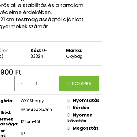
OXY ZERO GREY
Erős alj a stabilitás és a tartalom
védelme érdekében.
121 cm testmagasságtól ajánlott
gyermekek számár
áron
Kód:
0-
Márka:
b)
33324
Oxybag
 900 Ft
égár:
KOSÁRBA
Nyomtatás
gória
:
OXY Sherpy
Kérdés
8596424214700
lkód
:
Nyomon
yermek
követés
121 cm-től
assága
:
Megosztás
kor
6+
int
: