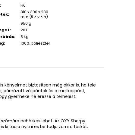
:
Fiú
310 x 390 x 230
etek
:
mm (š × v × h)
950 g
ogat
:
28 l
rbírás
:
8 kg
ag
:
100% poliészter
is kényelmet biztosítson még akkor is, ha tele
, párnázott vállpántok és a mellkaspánt,
hogy gyermeke ne érezze a terhelést.
 számára nehézkes lehet. Az OXY Sherpy
i tudja nyitni és be tudja zárni a táskát.