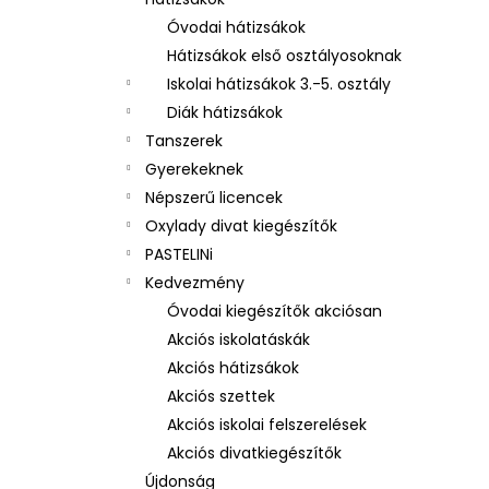
3 RÉSZES SZETT OXY NEXT BUNNY
Óvodai hátizsákok
26 490 Ft
Hátizsákok első osztályosoknak
Iskolai hátizsákok 3.-5. osztály
Diák hátizsákok
Tanszerek
Gyerekeknek
Népszerű licencek
Oxylady divat kiegészítők
PASTELINi
Kedvezmény
Óvodai kiegészítők akciósan
Akciós iskolatáskák
Akciós hátizsákok
Akciós szettek
Akciós iskolai felszerelések
Akciós divatkiegészítők
Újdonság