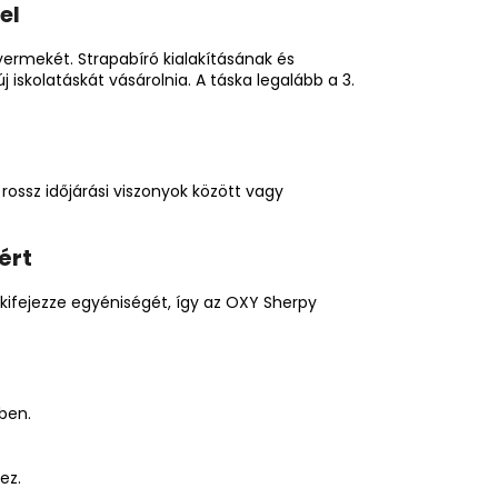
el
yermekét. Strapabíró kialakításának és
iskolatáskát vásárolnia. A táska legalább a 3.
ossz időjárási viszonyok között vagy
ért
kifejezze egyéniségét, így az OXY Sherpy
ben.
ez.