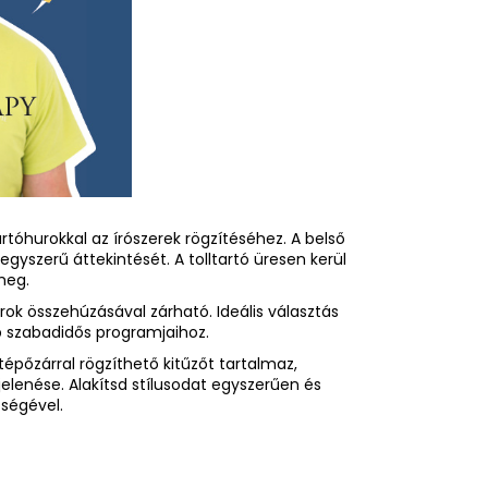
artóhurokkal az írószerek rögzítéséhez. A belső
 egyszerű áttekintését. A tolltartó üresen kerül
meg.
rok összehúzásával zárható. Ideális választás
b szabadidős programjaihoz.
tépőzárral rögzíthető kitűzőt tartalmaz,
elenése. Alakítsd stílusodat egyszerűen és
tségével.