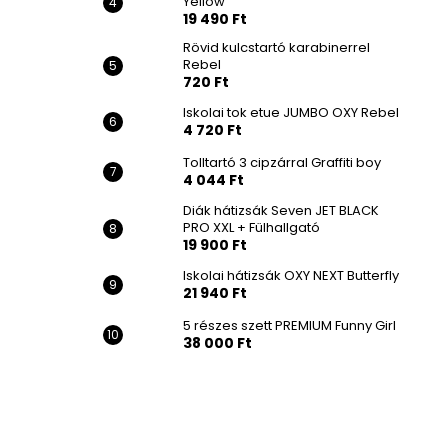
Yellow
19 490 Ft
Rövid kulcstartó karabinerrel
Rebel
720 Ft
Iskolai tok etue JUMBO OXY Rebel
4 720 Ft
Tolltartó 3 cipzárral Graffiti boy
4 044 Ft
Diák hátizsák Seven JET BLACK
PRO XXL + Fülhallgató
19 900 Ft
Iskolai hátizsák OXY NEXT Butterfly
21 940 Ft
5 részes szett PREMIUM Funny Girl
38 000 Ft