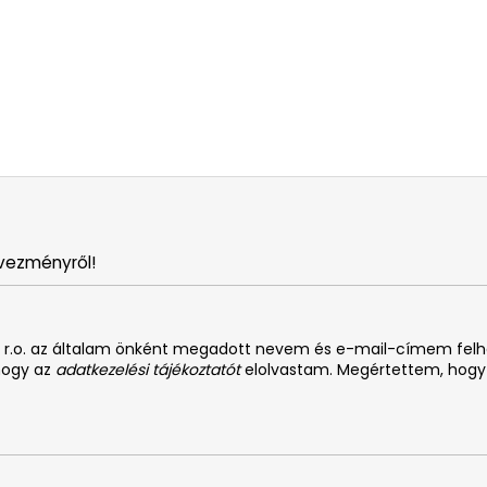
vezményről!
. s r.o. az általam önként megadott nevem és e-mail-címem fel
 hogy az
adatkezelési tájékoztatót
elolvastam. Megértettem, hogy