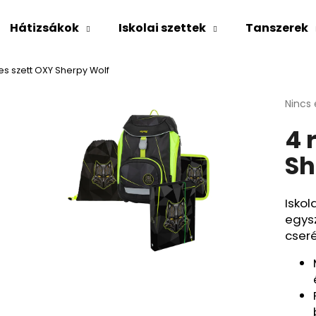
Hátizsákok
Iskolai szettek
Tanszerek
es szett OXY Sherpy Wolf
Mit keres?
A
Nincs 
termé
4 
átlago
KERESÉS
értéke
Sh
5-
ből
0,0
Ajánljuk
csillag
Iskol
egysz
cseré