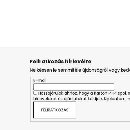
L
á
Feliratkozás hírlevélre
b
Ne késsen le semmiféle újdonságról vagy ked
l
é
E-mail
c
Hozzájárulok ahhoz, hogy a Karton P+P, spol
hírleveleket és ajánlatokat küldjön. Kijelentem,
FELIRATKOZÁS