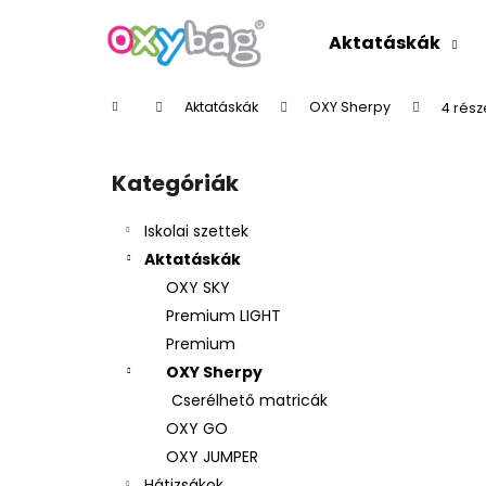
K
Ugrás
a
o
Aktatáskák
fő
Vissza
Vissza
s
tartalomhoz
a boltba
a boltba
á
Kezdőlap
Aktatáskák
OXY Sherpy
4 rész
r
O
l
Kategóriák
Kategóriák
d
átugrása
a
Iskolai szettek
l
Aktatáskák
s
OXY SKY
ó
Premium LIGHT
p
Premium
a
OXY Sherpy
n
Cserélhető matricák
e
OXY GO
l
OXY JUMPER
Hátizsákok