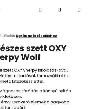
Keresés
Bejelentkezés
Kosár
Újdonság
értékelés
Ugrás az értékeléshez
k
részes szett OXY
s
lése
erpy Wolf
.
ai szett OXY Sherpy iskolatáskával,
intes tolltartóval, tornazsákkal és
lhető kitűzőkészlettel.
Mágneses záródás a könnyű nyitás
Következő
érdekében.
Fényvisszaverő elemek a nagyobb
biztonságért.