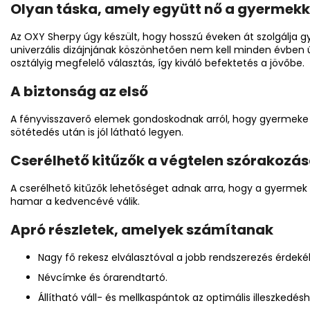
Olyan táska, amely együtt nő a gyermekk
Az OXY Sherpy úgy készült, hogy hosszú éveken át szolgálja g
univerzális dizájnjának köszönhetően nem kell minden évben új 
osztályig megfelelő választás, így kiváló befektetés a jövőbe.
A biztonság az első
A fényvisszaverő elemek gondoskodnak arról, hogy gyermeke r
sötétedés után is jól látható legyen.
Cserélhető kitűzők a végtelen szórakozás
A cserélhető kitűzők lehetőséget adnak arra, hogy a gyermek 
hamar a kedvencévé válik.
Apró részletek, amelyek számítanak
Nagy fő rekesz elválasztóval a jobb rendszerezés érdeké
Névcímke és órarendtartó.
Állítható váll- és mellkaspántok az optimális illeszkedésh