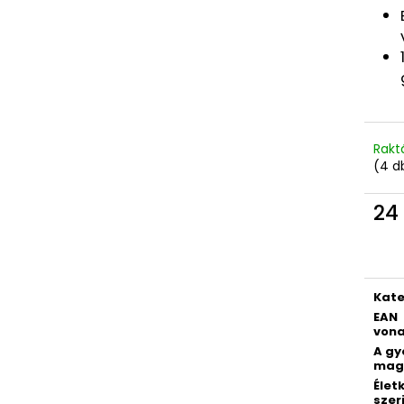
4 RÉSZES SZETT PREMIUM MAGIC
DIÁK HÁTIZSÁK 
18 790 Ft
14 700 Ft
Rakt
(4 d
24
Egys
Kate
EAN
vona
A g
mag
Élet
szer