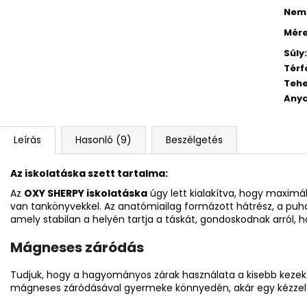
Nem
Mér
Súly
:
Térf
Tehe
Any
Leírás
Hasonló (9)
Beszélgetés
Az iskolatáska szett tartalma:
Az
OXY SHERPY iskolatáska
úgy lett kialakítva, hogy maximál
van tankönyvekkel. Az anatómiailag formázott hátrész, a puha
amely stabilan a helyén tartja a táskát, gondoskodnak arról, 
Mágneses záródás
Tudjuk, hogy a hagyományos zárak használata a kisebb kezek
mágneses záródásával gyermeke könnyedén, akár egy kézzel is k