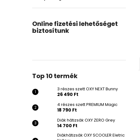
Online fizetési lehetőséget
biztosítunk
Top 10 termék
3 részes szett OXY NEXT Bunny
26 490 Ft
4 részes szett PREMIUM Magic
18 790 Ft
Diák hátizsák OXY ZERO Grey
14 700 Ft
Diákhátizsák OXY SCOOLER Eletric