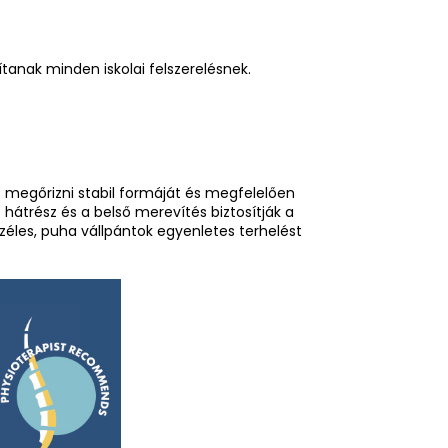
ítanak minden iskolai felszerelésnek.
es megőrizni stabil formáját és megfelelően
 hátrész és a belső merevítés biztosítják a
széles, puha vállpántok egyenletes terhelést