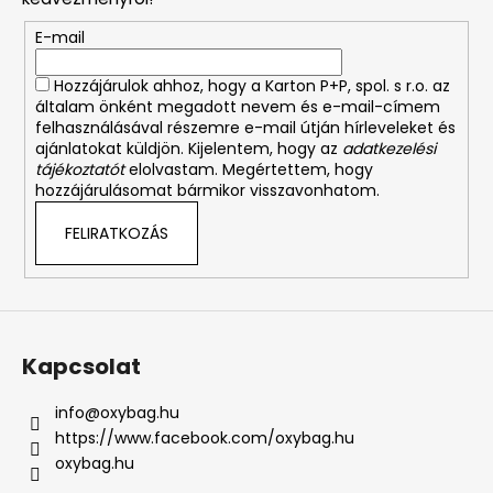
é
E-mail
c
Hozzájárulok ahhoz, hogy a Karton P+P, spol. s r.o. az
általam önként megadott nevem és e-mail-címem
felhasználásával részemre e-mail útján hírleveleket és
ajánlatokat küldjön. Kijelentem, hogy az
adatkezelési
tájékoztatót
elolvastam. Megértettem, hogy
hozzájárulásomat bármikor visszavonhatom.
FELIRATKOZÁS
Kapcsolat
info
@
oxybag.hu
https://www.facebook.com/oxybag.hu
oxybag.hu