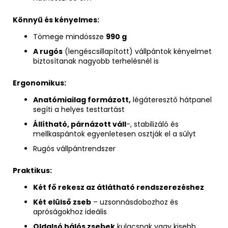
Könnyű és kényelmes:
Tömege mindössze
990 g
A rugós
(lengéscsillapított) vállpántok kényelmet
biztosítanak nagyobb terhelésnél is
Ergonomikus:
Anatómiailag formázott,
légáteresztő hátpanel
segíti a helyes testtartást
Állítható, párnázott váll
-, stabilizáló és
mellkaspántok egyenletesen osztják el a súlyt
Rugós vállpántrendszer
Praktikus:
Két fő rekesz az átlátható rendszerezéshez
Két elülső zseb
– uzsonnásdobozhoz és
apróságokhoz ideális
Oldalsó hálós zsebek
kulacsnak vagy kisebb