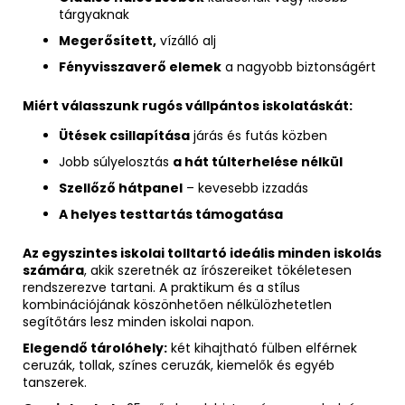
tárgyaknak
Megerősített,
vízálló alj
Fényvisszaverő elemek
a nagyobb biztonságért
Miért válasszunk rugós vállpántos iskolatáskát:
Ütések csillapítása
járás és futás közben
Jobb súlyelosztás
a hát túlterhelése nélkül
Szellőző hátpanel
– kevesebb izzadás
A helyes testtartás támogatása
Az egyszintes iskolai tolltartó ideális minden iskolás
számára
, akik szeretnék az írószereiket tökéletesen
rendszerezve tartani. A praktikum és a stílus
kombinációjának köszönhetően nélkülözhetetlen
segítőtárs lesz minden iskolai napon.
Elegendő tárolóhely:
két kihajtható fülben elférnek
ceruzák, tollak, színes ceruzák, kiemelők és egyéb
tanszerek.