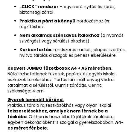
„CLICK” rendszer
– egyszerű nyitás és zárás,
biztonsági zárral
Praktikus pánt a könnyű
hordozáshoz és
rögzítéshez
Nem alkalmas szénsavas italokhoz
(a nyomás
szivárgást vagy sérülést okozhat)
Karbantartás:
rendszeres mosás, alapos szárítás,
nyitva tárolás a szagok és penész elkerülésére
Kedvelt JUMBO füzetboxok A4 + A5 méretben.
Nélkülözhetetlenek füzetek, papírok és egyéb iskolai
eszközök tárolásához. Tartós laminált anyag védi a
tartalmat a sérüléstől. Gumis záródás. Gerinc
szélessége: 4 cm.
Gyerek laminált bőrönd.
Praktikus tároló rajzeszközökhöz vagy olyan iskolai
felszerelésekhez, amelyek nem férnek be a
táskába
. Otthon is használható játékok tárolására,
egyben dekorációként is szolgál a gyerekszobában.
A4-
es méret fér bele.