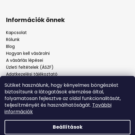
Információk önnek
Kapcsolat
Rólunk
Blog
Hogyan kell vásárolni
A vásárlás lépései
Üzleti feltételek (ÁSZF)
Adatkezelési tájékoztató
Panaszos eljárás
Sütiket használunk, hogy kényelmes böngészést
Panaszjelenté
biztosítsunk a látogatások elemzése által,
folyamatosan fejlesztve az oldal funkcionalitását,
teljesítményét és használhatóságát.
További
Facebook
információk
Beállítások