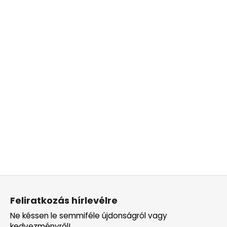
L
á
Feliratkozás hírlevélre
b
Ne késsen le semmiféle újdonságról vagy
l
kedvezményről!