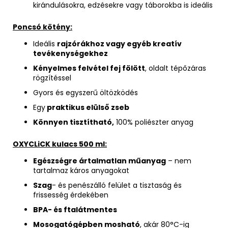
kirándulásokra, edzésekre vagy táborokba is ideális
Poncsó kötény:
Ideális
rajzórákhoz vagy egyéb kreatív
tevékenységekhez
Kényelmes felvétel fej fölött
, oldalt tépőzáras
rögzítéssel
Gyors és egyszerű öltözködés
Egy
praktikus elülső zseb
Könnyen tisztítható,
100% poliészter anyag
OXYCLiCK kulacs 500 ml:
Egészségre ártalmatlan műanyag
– nem
tartalmaz káros anyagokat
Szag
- és penészálló felület a tisztaság és
frissesség érdekében
BPA- és ftalátmentes
Mosogatógépben mosható
, akár 80°C-ig