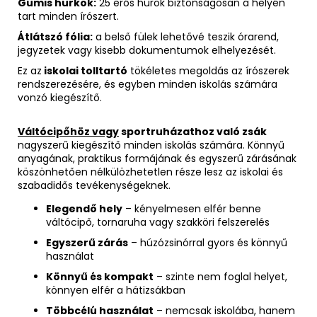
Gumis hurkok:
25 erős hurok biztonságosan a helyén
tart minden írószert.
Átlátszó fólia:
a belső fülek lehetővé teszik órarend,
jegyzetek vagy kisebb dokumentumok elhelyezését.
Ez az
iskolai tolltartó
tökéletes megoldás az írószerek
rendszerezésére, és egyben minden iskolás számára
vonzó kiegészítő.
Váltócipőhöz vagy
sportruházathoz való zsák
nagyszerű kiegészítő minden iskolás számára. Könnyű
anyagának, praktikus formájának és egyszerű zárásának
köszönhetően nélkülözhetetlen része lesz az iskolai és
szabadidős tevékenységeknek.
Elegendő hely
– kényelmesen elfér benne
váltócipő, tornaruha vagy szakköri felszerelés
Egyszerű zárás
– húzózsinórral gyors és könnyű
használat
Könnyű és kompakt
– szinte nem foglal helyet,
könnyen elfér a hátizsákban
Többcélú használat
– nemcsak iskolába, hanem