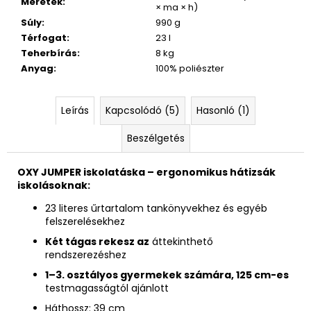
Méretek
:
× ma × h)
Súly
:
990 g
Térfogat
:
23 l
Teherbírás
:
8 kg
Anyag
:
100% poliészter
Leírás
Kapcsolódó (5)
Hasonló (1)
Beszélgetés
OXY JUMPER iskolatáska – ergonomikus hátizsák
iskolásoknak:
23 literes űrtartalom tankönyvekhez és egyéb
felszerelésekhez
Két tágas rekesz az
áttekinthető
rendszerezéshez
1–3. osztályos gyermekek számára, 125 cm-es
testmagasságtól ajánlott
Háthossz: 39 cm