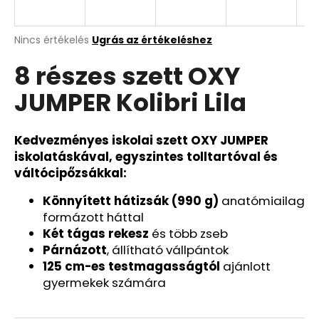
Y
E
A
A
Nincs értékelés
Ugrás az értékeléshez
termék
j
8 részes szett OXY
átlagos
N
á
értékelése
n
JUMPER Kolibri Lila
5-
E
l
ből
j
0,0
S
u
csillag.
Kedvezményes iskolai szett OXY JUMPER
k
iskolatáskával, egyszintes tolltartóval és
váltócipőzsákkal:
RÖVID
Könnyített hátizsák (990 g)
anatómiailag
KULCSTARTÓ
formázott háttal
KARABINERREL
REBEL
Két tágas rekesz
és több zseb
720
Párnázott
, állítható vállpántok
Ft
125 cm-es testmagasságtól
ajánlott
gyermekek számára