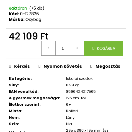
Raktáron
(>5 db)
Kód:
0-127826
Márka:
Oxybag
42 109 Ft
Egységár:
KOSÁRBA
Kérdés
Nyomon követés
Megosztás
Kategória
:
Iskolai szettek
Súly
:
0.99 kg
EAN vonalkód
:
8596424217565
A gyermek magassága
:
125 cm-től
Életkor szerint
:
6+
Minta
:
Kolibri
Nem
:
Lány
Szín
:
Lila
295 x 390 x 195 mm (sz