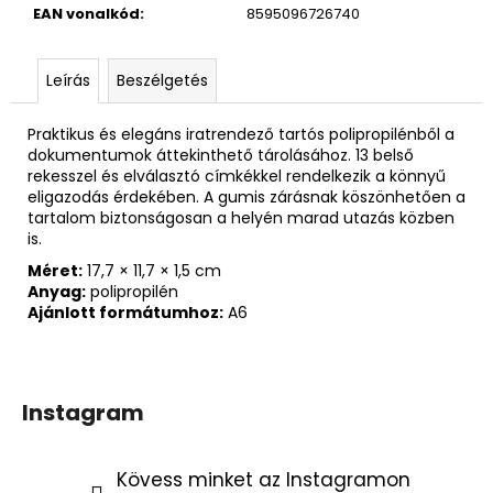
EAN vonalkód
:
8595096726740
Leírás
Beszélgetés
Praktikus és elegáns iratrendező tartós polipropilénből a
dokumentumok áttekinthető tárolásához. 13 belső
rekesszel és elválasztó címkékkel rendelkezik a könnyű
eligazodás érdekében. A gumis zárásnak köszönhetően a
tartalom biztonságosan a helyén marad utazás közben
is.
Méret:
17,7 × 11,7 × 1,5 cm
Anyag:
polipropilén
Ajánlott formátumhoz:
A6
Instagram
Kövess minket az Instagramon