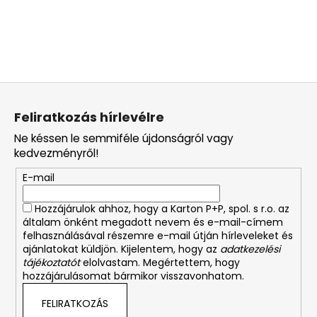
L
á
Feliratkozás hírlevélre
b
Ne késsen le semmiféle újdonságról vagy
l
kedvezményről!
é
E-mail
c
Hozzájárulok ahhoz, hogy a Karton P+P, spol. s r.o. az
általam önként megadott nevem és e-mail-címem
felhasználásával részemre e-mail útján hírleveleket és
ajánlatokat küldjön. Kijelentem, hogy az
adatkezelési
tájékoztatót
elolvastam. Megértettem, hogy
hozzájárulásomat bármikor visszavonhatom.
FELIRATKOZÁS