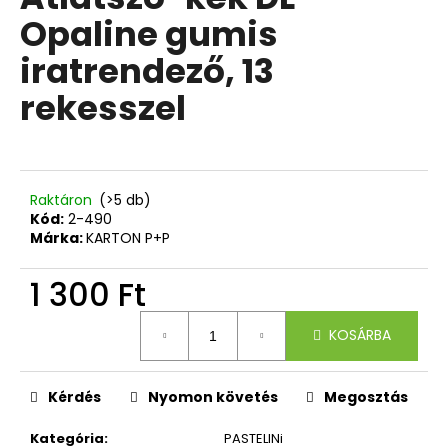
értékelése
Opaline gumis
5-
ből
A
iratrendező, 13
0,0
j
csillag.
rekesszel
á
n
l
j
u
Raktáron
(>5 db)
k
Kód:
2-490
Márka:
KARTON P+P
4
1 300 Ft
RÉSZES
SZETT
Egységár:
PREMIUM
KOSÁRBA
MAGIC
18
790
Kérdés
Nyomon követés
Megosztás
Ft
Kategória
:
PASTELINi