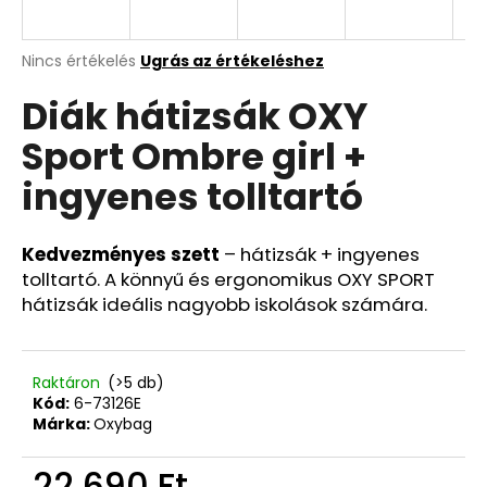
A
A
Nincs értékelés
Ugrás az értékeléshez
termék
j
Diák hátizsák OXY
átlagos
á
értékelése
n
Sport Ombre girl +
5-
l
ből
j
ingyenes tolltartó
0,0
u
csillag.
k
Kedvezményes szett
– hátizsák + ingyenes
tolltartó. A könnyű és ergonomikus OXY SPORT
KULACS
hátizsák ideális nagyobb iskolások számára.
OXY
CLICK
500
ML
Raktáron
(>5 db)
LÓ
Kód:
6-73126E
ROMANTICUS
HORSE
Márka:
Oxybag
GIRL
3
22 690 Ft