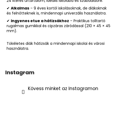
24 literes űrtartalom, ideális iskolába és szabadidőre.
✔
Alkalmas
– 9 éves kortól iskolásoknak, de diákoknak
és felnőtteknek is, mindennapi univerzális használatra.
✔
Ingyenes etue a hátizsákhoz
– Praktikus tolltartó
rugalmas gumikkal és cipzáras záródással (210 × 45 × 45
mm).
Tökéletes diák hátizsák a mindennapi iskolai és városi
használatra.
Instagram
Kövess minket az Instagramon