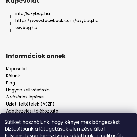
Kapcsolat
info
@
oxybag.hu
https://www.facebook.com/oxybag.hu
oxybag.hu
Információk önnek
Kapcsolat
Rólunk
Blog
Hogyan kell vásárolni
A vásárlás lépései
Üzleti feltételek (ÁSZF)
Adatkezelési tájékoztató
Panaszos eljárás
Sütiket használunk, hogy kényelmes böngészést
Panaszjelenté
biztosítsunk a látogatások elemzése által,
folyamatosan fejlesztve az oldal funkcionalitását,