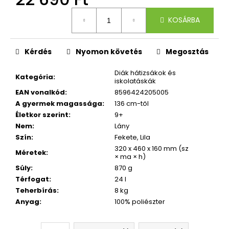
832
Ft
Egységár:
Korábbi:
KOSÁRBA
4
790
Ft
Kérdés
Nyomon követés
Megosztás
Diák hátizsákok és
Kategória
:
iskolatáskák
EAN vonalkód
:
8596424205005
A gyermek magassága
:
136 cm-től
Életkor szerint
:
9+
Nem
:
Lány
Szín
:
Fekete, Lila
320 x 460 x 160 mm (sz
Méretek
:
× ma × h)
Súly
:
870 g
Térfogat
:
24 l
Teherbírás
:
8 kg
Anyag
:
100% poliészter