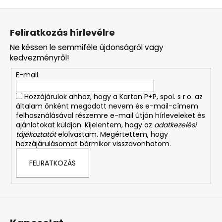
L
á
Feliratkozás hírlevélre
b
Ne késsen le semmiféle újdonságról vagy
l
kedvezményről!
é
E-mail
c
Hozzájárulok ahhoz, hogy a Karton P+P, spol. s r.o. az
általam önként megadott nevem és e-mail-címem
felhasználásával részemre e-mail útján hírleveleket és
ajánlatokat küldjön. Kijelentem, hogy az
adatkezelési
tájékoztatót
elolvastam. Megértettem, hogy
hozzájárulásomat bármikor visszavonhatom.
FELIRATKOZÁS