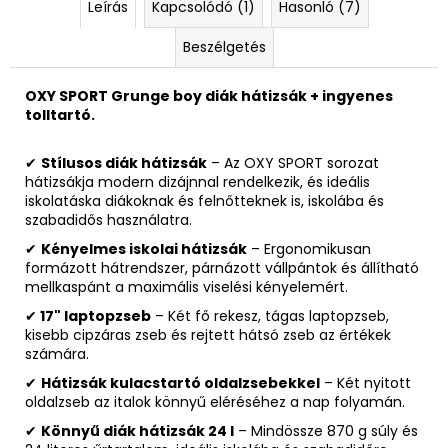
Leírás
Kapcsolódó (1)
Hasonló (7)
Beszélgetés
OXY SPORT Grunge boy diák hátizsák + ingyenes
tolltartó.
✔
Stílusos diák hátizsák
– Az OXY SPORT sorozat
hátizsákja modern dizájnnal rendelkezik, és ideális
iskolatáska diákoknak és felnőtteknek is, iskolába és
szabadidős használatra.
✔
Kényelmes iskolai hátizsák
– Ergonomikusan
formázott hátrendszer, párnázott vállpántok és állítható
mellkaspánt a maximális viselési kényelemért.
✔
17" laptopzseb
– Két fő rekesz, tágas laptopzseb,
kisebb cipzáras zseb és rejtett hátsó zseb az értékek
számára.
✔
Hátizsák kulacstartó oldalzsebekkel
– Két nyitott
oldalzseb az italok könnyű eléréséhez a nap folyamán.
✔
Könnyű diák hátizsák 24 l
– Mindössze 870 g súly és