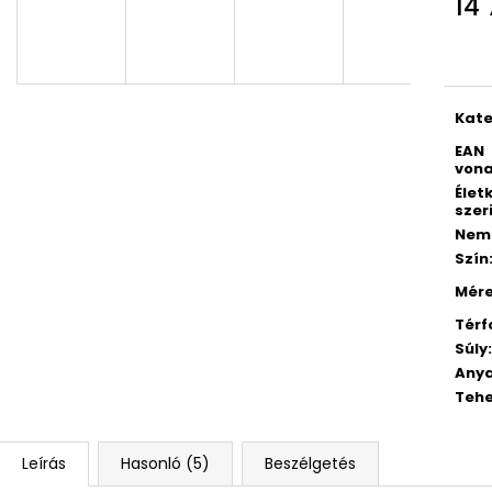
14 
KULACS OXY CLICK 500 ML LÓ
GYEREKOLLÓ FO
ROMANTICUS HORSE GIRL
Egys
528 Ft
3 832 Ft
Korábbi:
4 790 Ft
Kate
EAN
vona
Élet
szer
Nem
Szín
Mér
Térf
Súly
:
Any
Tehe
Leírás
Hasonló (5)
Beszélgetés