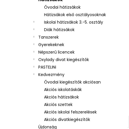
UZSONNÁS DOBOZ REKESSZEL LÓ
ROMANTIC HORSE GIRL
Óvodai hátizsákok
2 250 Ft
Hátizsákok első osztályosoknak
Iskolai hátizsákok 3.-5. osztály
Diák hátizsákok
Tanszerek
Gyerekeknek
Népszerű licencek
Oxylady divat kiegészítők
PASTELINi
Kedvezmény
Óvodai kiegészítők akciósan
Akciós iskolatáskák
Akciós hátizsákok
Akciós szettek
Akciós iskolai felszerelések
Akciós divatkiegészítők
Újdonság