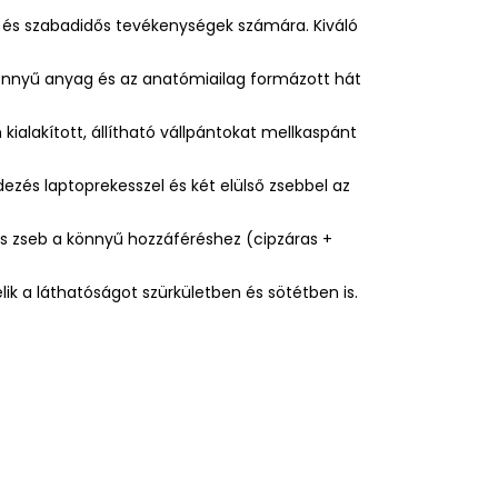
ok és szabadidős tevékenységek számára. Kiváló
önnyű anyag és az anatómiailag formázott hát
ialakított, állítható vállpántokat mellkaspánt
dezés laptoprekesszel és két elülső zsebbel az
us zseb a könnyű hozzáféréshez (cipzáras +
ik a láthatóságot szürkületben és sötétben is.