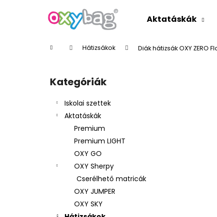
K
Ugrás
a
o
Aktatáskák
fő
Vissza
Vissza
s
tartalomhoz
a boltba
a boltba
á
Kezdőlap
Hátizsákok
Diák hátizsák OXY ZERO F
r
O
l
Kategóriák
Kategóriák
d
átugrása
a
Iskolai szettek
l
Aktatáskák
s
Premium
ó
Premium LIGHT
p
OXY GO
a
OXY Sherpy
n
Cserélhető matricák
e
OXY JUMPER
l
OXY SKY
Hátizsákok