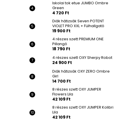
Iskolai tok etue JUMBO Ombre
Green
4 720 Ft
Diák hátizsák Seven POTENT
VIOLET PRO XXL + Fülhallgató
19 900 Ft
4 részes szett PREMIUM ONE
Pillangó
18 790 Ft
4 részes szett OXY Sherpy Robot
24 900 Ft
Diák hátizsák OXY ZERO Ombre
Girl
14 700 Ft
8 részes szett OXY JUMPER
Flowers Lila
42 109 Ft
8 részes szett OXY JUMPER Kolibri
Lila
42 109 Ft