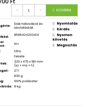
700 Ft
CI
égár:
KOSÁRBA
Nyomtatás
Diák hátizsákok és
gória
:
iskolatáskák
Kérdés
8596424203414
Nyomon
lkód
:
követés
kor
10+
Megosztás
int
:
:
Lány
:
Fekete
320 x 470 x 180 mm
etek
:
(sz × ma × h)
ogat
:
27 l
830 g
ag
:
100% poliészter
rbírás
:
8 kg