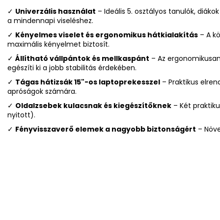
✓
Univerzális használat
– Ideális 5. osztályos tanulók, diák
a mindennapi viseléshez.
✓
Kényelmes viselet és ergonomikus hátkialakítás
– A k
maximális kényelmet biztosít.
✓
Állítható vállpántok és mellkaspánt
– Az ergonomikusan k
egészíti ki a jobb stabilitás érdekében.
✓
Tágas hátizsák 15"-os laptoprekesszel
– Praktikus elren
apróságok számára.
✓
Oldalzsebek kulacsnak és kiegészítőknek
– Két praktik
nyitott).
✓
Fényvisszaverő elemek a nagyobb biztonságért
– Növel