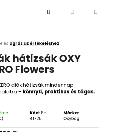
Keresés
Bejelentkezés
Kosár
Újdonság
kelés
Ugrás az értékeléshez
k
ák hátizsák OXY
s
lése
RO Flowers
.
ZERO diák hátizsák mindennapi
nálatra –
könnyű, praktikus és tágas.
áron
Kód:
8-
Márka:
Következő
b)
41726
Oxybag