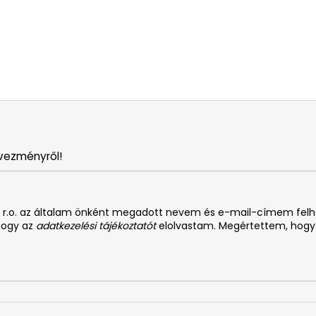
vezményről!
. s r.o. az általam önként megadott nevem és e-mail-címem fel
 hogy az
adatkezelési tájékoztatót
elolvastam. Megértettem, hogy