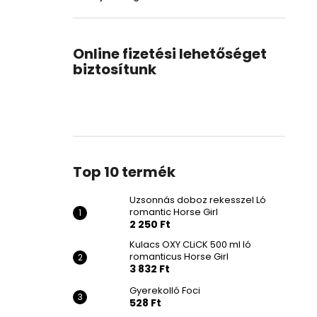
Online fizetési lehetőséget
biztosítunk
Top 10 termék
Uzsonnás doboz rekesszel Ló
romantic Horse Girl
2 250 Ft
Kulacs OXY CLiCK 500 ml ló
romanticus Horse Girl
3 832 Ft
Gyerekolló Foci
528 Ft