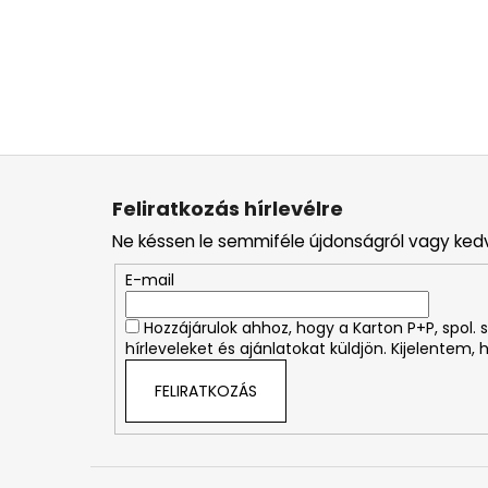
L
á
Feliratkozás hírlevélre
b
Ne késsen le semmiféle újdonságról vagy ked
l
é
E-mail
c
Hozzájárulok ahhoz, hogy a Karton P+P, spol
hírleveleket és ajánlatokat küldjön. Kijelentem,
FELIRATKOZÁS