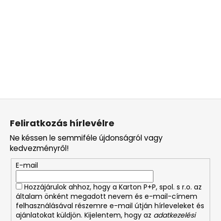
L
á
Feliratkozás hírlevélre
b
Ne késsen le semmiféle újdonságról vagy
l
kedvezményről!
é
E-mail
c
Hozzájárulok ahhoz, hogy a Karton P+P, spol. s r.o. az
általam önként megadott nevem és e-mail-címem
felhasználásával részemre e-mail útján hírleveleket és
ajánlatokat küldjön. Kijelentem, hogy az
adatkezelési