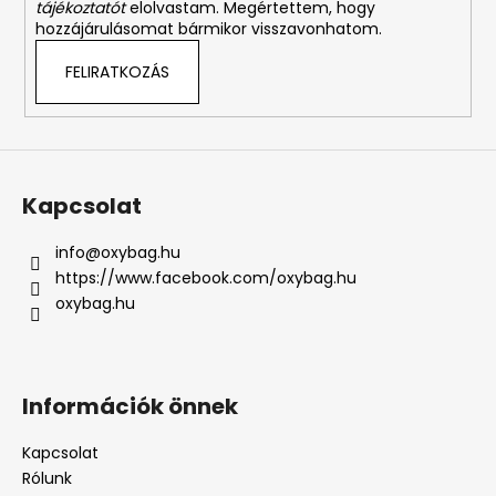
tájékoztatót
elolvastam. Megértettem, hogy
hozzájárulásomat bármikor visszavonhatom.
FELIRATKOZÁS
Kapcsolat
info
@
oxybag.hu
https://www.facebook.com/oxybag.hu
oxybag.hu
Információk önnek
Kapcsolat
Rólunk