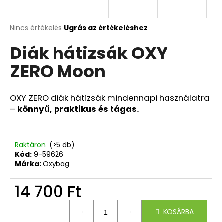
A
A
Nincs értékelés
Ugrás az értékeléshez
termék
j
Diák hátizsák OXY
átlagos
á
értékelése
n
ZERO Moon
5-
l
ből
j
0,0
u
csillag.
OXY ZERO diák hátizsák mindennapi használatra
k
–
könnyű, praktikus és tágas.
KULACS
OXY
Raktáron
(>5 db)
CLICK
Kód:
9-59626
500
Márka:
Oxybag
ML
LÓ
ROMANTICUS
14 700 Ft
HORSE
GIRL
Egységár:
KOSÁRBA
3