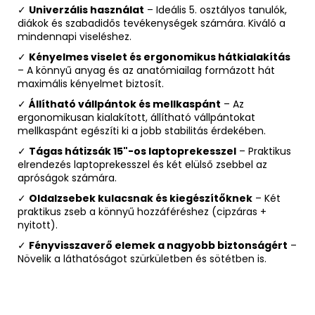
✓
Univerzális használat
– Ideális 5. osztályos tanulók,
diákok és szabadidős tevékenységek számára. Kiváló a
mindennapi viseléshez.
✓
Kényelmes viselet és ergonomikus hátkialakítás
– A könnyű anyag és az anatómiailag formázott hát
maximális kényelmet biztosít.
✓
Állítható vállpántok és mellkaspánt
– Az
ergonomikusan kialakított, állítható vállpántokat
mellkaspánt egészíti ki a jobb stabilitás érdekében.
✓
Tágas hátizsák 15"-os laptoprekesszel
– Praktikus
elrendezés laptoprekesszel és két elülső zsebbel az
apróságok számára.
✓
Oldalzsebek kulacsnak és kiegészítőknek
– Két
praktikus zseb a könnyű hozzáféréshez (cipzáras +
nyitott).
✓
Fényvisszaverő elemek a nagyobb biztonságért
–
Növelik a láthatóságot szürkületben és sötétben is.