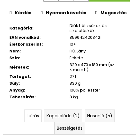
832
Ft
Korábbi:
Kérdés
Nyomon követés
Megosztás
4
790
Diák hátizsákok és
Ft
Kategória
:
iskolatáskák
EAN vonalkód
:
8596424203421
Életkor szerint
:
10+
Nem
:
Fiú, Lány
Szín
:
Fekete
320 x 470 x 180 mm (sz
Méretek
:
× ma × h)
Térfogat
:
27 l
Súly
:
830 g
Anyag
:
100% poliészter
Teherbírás
:
8 kg
Leírás
Kapcsolódó (2)
Hasonló (5)
Beszélgetés