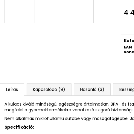
4 RÉSZES SZETT PREMIUM MAGIC
DIÁK HÁTIZSÁK 
18 790 Ft
14 700 Ft
4 4
Egys
Kate
EAN
vona
Leírás
Kapcsolódó (9)
Hasonló (3)
Beszél
A kulacs kiváló minőségű, egészségre ártalmatlan, BPA- és f
megfelel a gyermektermékekre vonatkozó szigorú biztonsági 
Nem alkalmas mikrohullámú sütőbe vagy mosogatógépbe. Jav
Specifikáció: