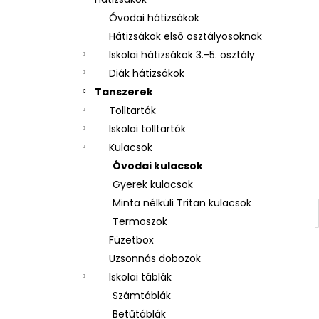
3 RÉSZES SZETT OXY NEXT BUNNY
Óvodai hátizsákok
26 490 Ft
Hátizsákok első osztályosoknak
Iskolai hátizsákok 3.-5. osztály
Diák hátizsákok
Tanszerek
Tolltartók
Iskolai tolltartók
Kulacsok
Óvodai kulacsok
Gyerek kulacsok
Minta nélküli Tritan kulacsok
Termoszok
Füzetbox
Uzsonnás dobozok
Iskolai táblák
Számtáblák
Betűtáblák