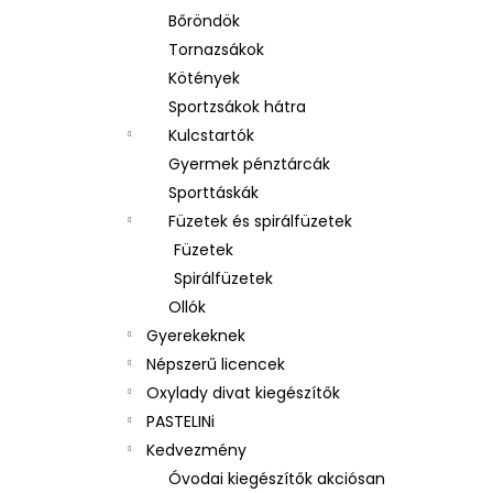
Bőröndök
Tornazsákok
Kötények
Sportzsákok hátra
Kulcstartók
Gyermek pénztárcák
Sporttáskák
Füzetek és spirálfüzetek
Füzetek
Spirálfüzetek
Ollók
Gyerekeknek
Népszerű licencek
Oxylady divat kiegészítők
PASTELINi
Kedvezmény
Óvodai kiegészítők akciósan