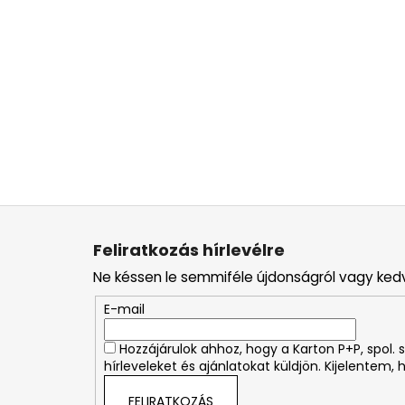
L
á
Feliratkozás hírlevélre
b
Ne késsen le semmiféle újdonságról vagy ked
l
é
E-mail
c
Hozzájárulok ahhoz, hogy a Karton P+P, spol
hírleveleket és ajánlatokat küldjön. Kijelentem,
FELIRATKOZÁS