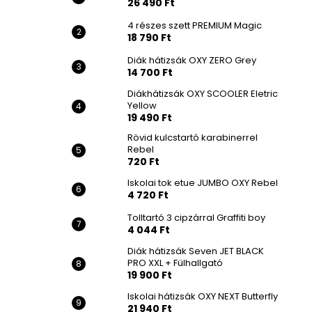
26 490 Ft
4 részes szett PREMIUM Magic
18 790 Ft
Diák hátizsák OXY ZERO Grey
14 700 Ft
Diákhátizsák OXY SCOOLER Eletric
Yellow
19 490 Ft
Rövid kulcstartó karabinerrel
Rebel
720 Ft
Iskolai tok etue JUMBO OXY Rebel
4 720 Ft
Tolltartó 3 cipzárral Graffiti boy
4 044 Ft
Diák hátizsák Seven JET BLACK
PRO XXL + Fülhallgató
19 900 Ft
Iskolai hátizsák OXY NEXT Butterfly
21 940 Ft