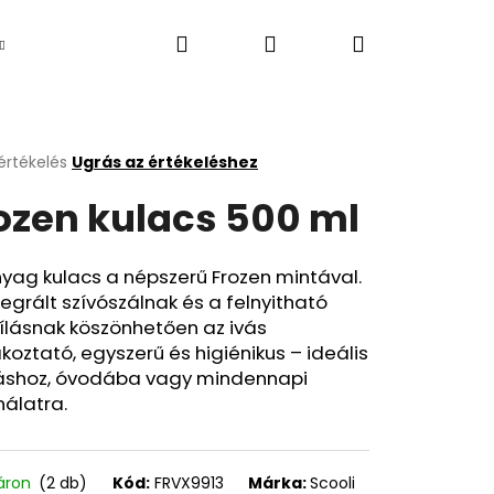
Keresés
Bejelentkezés
Kosár
Újdonság
értékelés
Ugrás az értékeléshez
k
ozen kulacs 500 ml
s
lése
yag kulacs a népszerű Frozen mintával.
tegrált szívószálnak és a felnyitható
.
ílásnak köszönhetően az ivás
koztató, egyszerű és higiénikus – ideális
áshoz, óvodába vagy mindennapi
álatra.
Következő
áron
(2 db)
Kód:
FRVX9913
Márka:
Scooli