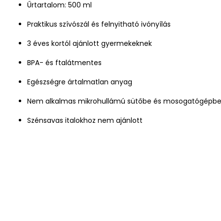
Űrtartalom: 500 ml
Praktikus szívószál és felnyitható ivónyílás
3 éves kortól ajánlott gyermekeknek
BPA- és ftalátmentes
Egészségre ártalmatlan anyag
Nem alkalmas mikrohullámú sütőbe és mosogatógépb
Szénsavas italokhoz nem ajánlott