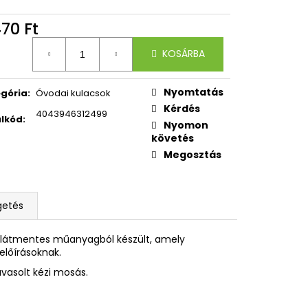
OXY ZERO GREY
70 Ft
égár:
KOSÁRBA
Nyomtatás
gória
:
Óvodai kulacsok
Kérdés
4043946312499
lkód
:
Nyomon
követés
Megosztás
getés
talátmentes műanyagból készült, amely
előírásoknak.
asolt kézi mosás.