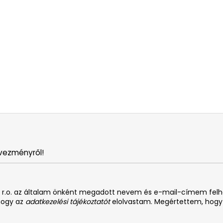
vezményről!
. s r.o. az általam önként megadott nevem és e-mail-címem fel
 hogy az
adatkezelési tájékoztatót
elolvastam. Megértettem, hogy