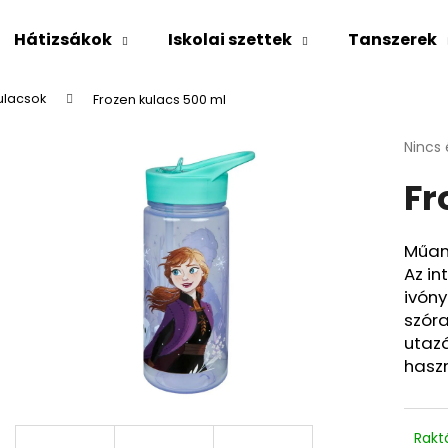
Hátizsákok
Iskolai szettek
Tanszerek
ulacsok
Frozen kulacs 500 ml
Mit keres?
A
Nincs 
termé
Fr
átlago
KERESÉS
értéke
5-
ből
Műan
0,0
Ajánljuk
Az in
csillag
ivóny
szóra
utaz
haszn
Rakt