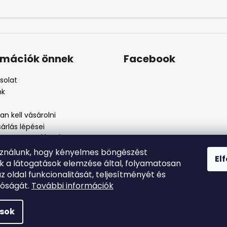
rmációk önnek
Facebook
solat
nk
n kell vásárolni
árlás lépései
i feltételek (ÁSZF)
kezelési tájékoztató
sználunk, hogy kényelmes böngészést
El
szos eljárás
nk a látogatások elemzése által, folyamatosan
szjelenté
az oldal funkcionalitását, teljesítményét és
tóságát.
További információk
ások