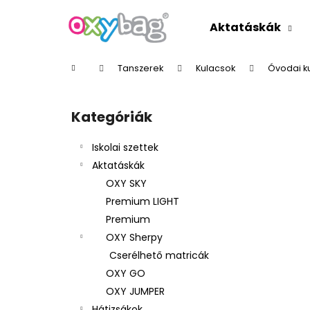
K
Ugrás
a
o
Aktatáskák
fő
Vissza
Vissza
s
tartalomhoz
a boltba
a boltba
á
Kezdőlap
Tanszerek
Kulacsok
Óvodai k
r
O
l
Kategóriák
Kategóriák
d
átugrása
a
Iskolai szettek
l
Aktatáskák
s
OXY SKY
ó
Premium LIGHT
p
Premium
a
OXY Sherpy
n
Cserélhető matricák
e
OXY GO
l
OXY JUMPER
Hátizsákok