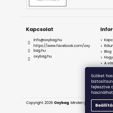
Kapcsolat
Info
info
@
oxybag.hu
Kapc
https://www.facebook.com/oxy
Rólu
bag.hu
Blog
oxybag.hu
Hogya
A vás
Üzlet
Adat
Sütiket ha
Pana
biztosítsu
Pana
fejlesztve 
használha
Copyright 2026
Oxybag
. Minden jog fenntartva.
Beállít