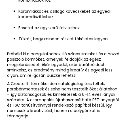
kombinációkhoz
Körömlakkot és csillogó kövecskéket az egyedi
körömdíszítéshez
Ecsetet az egyszerű felvitelhez
Tükröt, hogy minden részlet tökéletes legyen
Próbáld ki a hangulatodhoz illő színes sminket és a hozzá
passzoló körmöket, amelyek feldobják az egész
megjelenésedet. Akár egyedül, akár barátnőiddel
sminkelsz, az eredmény mindig kreatív és egyedi lesz –
olyan, amire igazán büszke lehetsz.
A Create It! termékei dermatológiailag teszteltek,
parabénmentesek és soha nem tesztelik őket állatokon
– így biztonságosak és kíméletesek a 6–14 éves lányok
számára. A csomagolás újrahasznosítható PET anyagból
és FSC tanúsítvánnyal rendelkező papírból készül, így
nemcsak a kreativitást, hanem a bolygónkat is
támogatja.