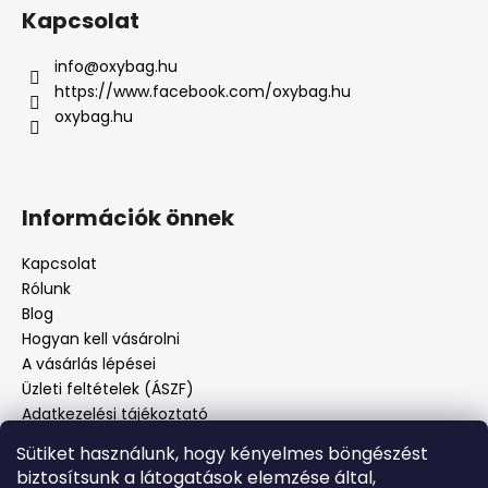
Kapcsolat
info
@
oxybag.hu
https://www.facebook.com/oxybag.hu
oxybag.hu
Információk önnek
Kapcsolat
Rólunk
Blog
Hogyan kell vásárolni
A vásárlás lépései
Üzleti feltételek (ÁSZF)
Adatkezelési tájékoztató
Panaszos eljárás
Sütiket használunk, hogy kényelmes böngészést
Panaszjelenté
biztosítsunk a látogatások elemzése által,