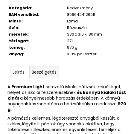
Kategória
:
Kedvezmény
EAN vonalkód
:
8596424126911
Minta
:
Láma
Szín
:
Rózsaszín
méretek
:
330 x 310 x 180 mm
térfogat
:
27 l
tömeg
:
970 g
anyag
:
100% poliészter
Leírás
Beszélgetés
A
Premium Light
sorozatú iskolai hátizsák, minőséget,
helyet az iskolai felszereléseknek
és könnyű kialakítást
kínál
a kényelmesebb hordozás érdekében. A könnyű
anyagnak köszönhetően a hátizsák súlya mindössze
970
g.
A párnázás kellemes, légáteresztő anyagból készült, a
széles, lágyított pántok úgy vannak kialakítva, hogy
tökéletesen illeszkedjenek és egyenletesen terheljék a