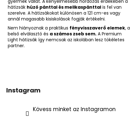
gyermek vállát. A kényelmesebb hordozás érdekében a
hátizsák
húzó pánttal és mellkaspánttal
is fel van
szerelve. A hátizsákokat különösen a 121 cm-es vagy
annál magasabb kisiskolások fogják értékelni.
Nem hiányoznak a praktikus
fényvisszaverő elemek
, a
belső elválasztó és
a számos zseb sem.
A Premium
Light hátizsák így nemcsak az iskolában lesz tökéletes
partner.
Instagram
Kövess minket az Instagramon