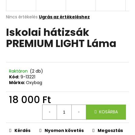
A
A
Nincs értékelés
Ugrás az értékeléshez
termék
j
Iskolai hátizsák
átlagos
á
értékelése
n
PREMIUM LIGHT Láma
5-
l
ből
j
0,0
u
csillag.
k
Raktáron
(2 db)
Kód:
9-13221
ISKOLAI
Márka:
Oxybag
TOK
ETUE
18 000 Ft
JUMBO
BUNNY
Egységár:
4
KOSÁRBA
720
Ft
Kérdés
Nyomon követés
Megosztás