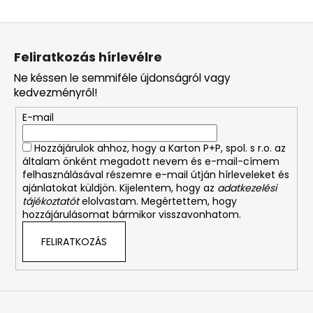
L
á
Feliratkozás hírlevélre
b
Ne késsen le semmiféle újdonságról vagy
l
kedvezményről!
é
E-mail
c
Hozzájárulok ahhoz, hogy a Karton P+P, spol. s r.o. az
általam önként megadott nevem és e-mail-címem
felhasználásával részemre e-mail útján hírleveleket és
ajánlatokat küldjön. Kijelentem, hogy az
adatkezelési
tájékoztatót
elolvastam. Megértettem, hogy
hozzájárulásomat bármikor visszavonhatom.
FELIRATKOZÁS