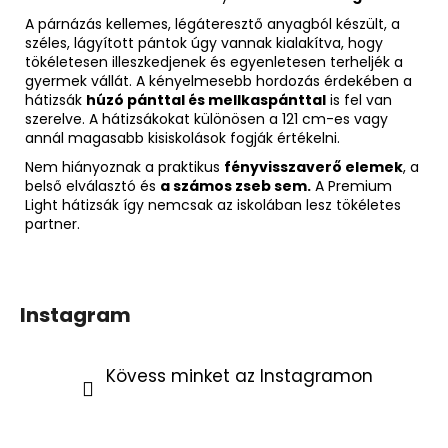
A párnázás kellemes, légáteresztő anyagból készült, a
széles, lágyított pántok úgy vannak kialakítva, hogy
tökéletesen illeszkedjenek és egyenletesen terheljék a
gyermek vállát. A kényelmesebb hordozás érdekében a
hátizsák
húzó pánttal és mellkaspánttal
is fel van
szerelve. A hátizsákokat különösen a 121 cm-es vagy
annál magasabb kisiskolások fogják értékelni.
Nem hiányoznak a praktikus
fényvisszaverő elemek
, a
belső elválasztó és
a számos zseb sem.
A Premium
Light hátizsák így nemcsak az iskolában lesz tökéletes
partner.
Instagram
Kövess minket az Instagramon