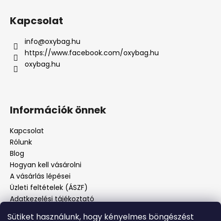
Kapcsolat
info
@
oxybag.hu
https://www.facebook.com/oxybag.hu
oxybag.hu
Információk önnek
Kapcsolat
Rólunk
Blog
Hogyan kell vásárolni
A vásárlás lépései
Üzleti feltételek (ÁSZF)
Adatkezelési tájékoztató
Panaszos eljárás
Sütiket használunk, hogy kényelmes böngészést