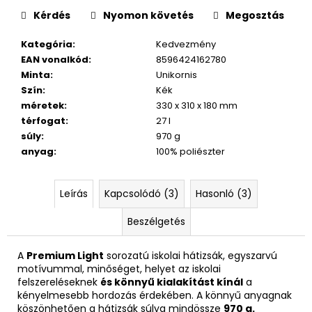
Kérdés
Nyomon követés
Megosztás
Kategória
:
Kedvezmény
EAN vonalkód
:
8596424162780
Minta
:
Unikornis
Szín
:
Kék
méretek
:
330 x 310 x 180 mm
térfogat
:
27 l
súly
:
970 g
anyag
:
100% poliészter
Leírás
Kapcsolódó (3)
Hasonló (3)
Beszélgetés
A
Premium Light
sorozatú iskolai hátizsák, egyszarvú
motívummal, minőséget, helyet az iskolai
felszereléseknek
és könnyű kialakítást kínál
a
kényelmesebb hordozás érdekében. A könnyű anyagnak
köszönhetően a hátizsák súlya mindössze
970 g.