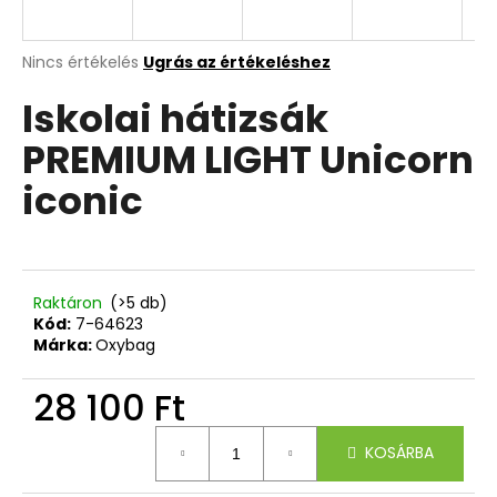
A
A
Nincs értékelés
Ugrás az értékeléshez
termék
j
Iskolai hátizsák
átlagos
á
értékelése
n
PREMIUM LIGHT Unicorn
5-
l
ből
j
iconic
0,0
u
csillag.
k
5
Raktáron
(>5 db)
RÉSZES
Kód:
7-64623
SZETT
Márka:
Oxybag
OXY
GO
28 100 Ft
FUNNY
BOY
Egységár:
36
KOSÁRBA
305
Ft