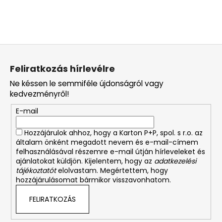
L
á
Feliratkozás hírlevélre
b
Ne késsen le semmiféle újdonságról vagy
l
kedvezményről!
é
E-mail
c
Hozzájárulok ahhoz, hogy a Karton P+P, spol. s r.o. az
általam önként megadott nevem és e-mail-címem
felhasználásával részemre e-mail útján hírleveleket és
ajánlatokat küldjön. Kijelentem, hogy az
adatkezelési
tájékoztatót
elolvastam. Megértettem, hogy
hozzájárulásomat bármikor visszavonhatom.
FELIRATKOZÁS