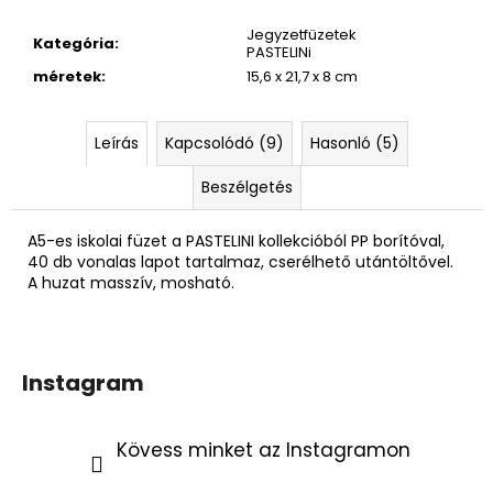
840
Ft
Jegyzetfüzetek
Kategória
:
PASTELINi
méretek
:
15,6 x 21,7 x 8 cm
Leírás
Kapcsolódó (9)
Hasonló (5)
Beszélgetés
A5-es iskolai füzet a PASTELINI kollekcióból PP borítóval,
40 db vonalas lapot tartalmaz, cserélhető utántöltővel.
A huzat masszív, mosható.
Instagram
Kövess minket az Instagramon