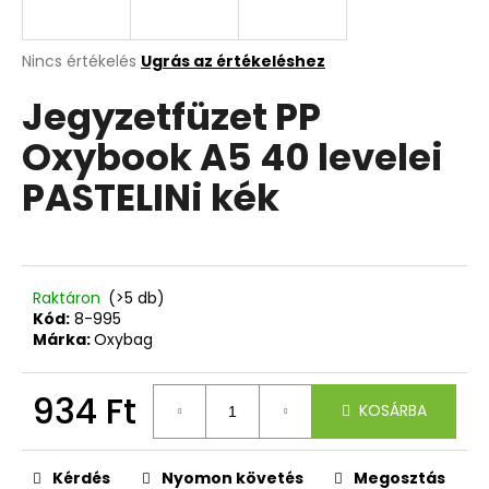
A
A
Nincs értékelés
Ugrás az értékeléshez
termék
j
Jegyzetfüzet PP
átlagos
á
értékelése
n
Oxybook A5 40 levelei
5-
l
ből
j
PASTELINi kék
0,0
u
csillag.
k
TOLLTARTÓ
Raktáron
(>5 db)
2
Kód:
8-995
OLDAL,
Márka:
Oxybag
ÜRES
HÁZIÁLLATOK
934 Ft
3
KOSÁRBA
200
Ft
Egységár:
Korábbi:
4
Kérdés
Nyomon követés
Megosztás