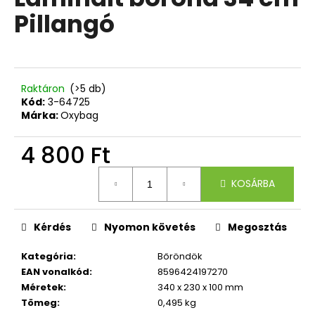
értékelése
Pillangó
5-
ből
A
0,0
j
csillag.
á
n
Raktáron
(>5 db)
l
Kód:
3-64725
Márka:
Oxybag
j
u
4 800 Ft
k
Egységár:
KOSÁRBA
3
RÉSZES
SZETT
OXY
Kérdés
Nyomon követés
Megosztás
NEXT
BUNNY
Kategória
:
Bőröndök
26
EAN vonalkód
:
8596424197270
490
Méretek
:
340 x 230 x 100 mm
Ft
Tömeg
:
0,495 kg