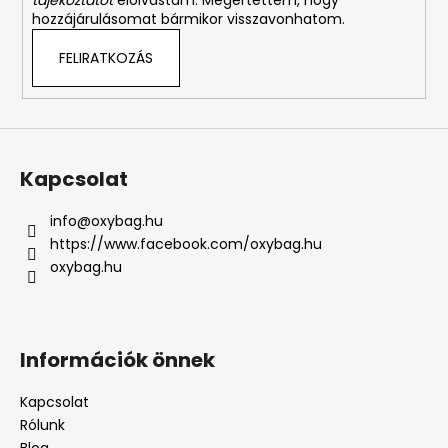
tájékoztatót
elolvastam. Megértettem, hogy
hozzájárulásomat bármikor visszavonhatom.
FELIRATKOZÁS
Kapcsolat
info
@
oxybag.hu
https://www.facebook.com/oxybag.hu
oxybag.hu
Információk önnek
Kapcsolat
Rólunk
Blog