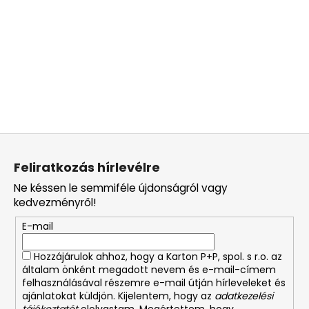
L
á
Feliratkozás hírlevélre
b
Ne késsen le semmiféle újdonságról vagy
l
kedvezményről!
é
E-mail
c
Hozzájárulok ahhoz, hogy a Karton P+P, spol. s r.o. az
általam önként megadott nevem és e-mail-címem
felhasználásával részemre e-mail útján hírleveleket és
ajánlatokat küldjön. Kijelentem, hogy az
adatkezelési