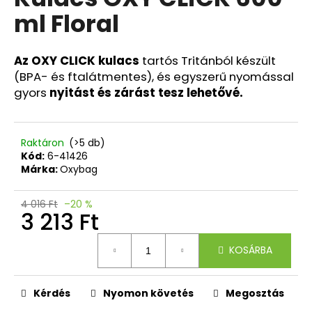
értékelése
ml Floral
5-
ből
A
0,0
j
csillag.
Az OXY CLICK kulacs
tartós Tritánból készült
á
(BPA- és ftalátmentes), és egyszerű nyomással
n
gyors
nyitást és zárást tesz lehetővé.
l
j
u
Raktáron
(>5 db)
k
Kód:
6-41426
Márka:
Oxybag
ISKOLAI
TOK
4 016 Ft
–20 %
ETUE
3 213 Ft
JUMBO
OMBRE
Egységár:
GREEN
KOSÁRBA
4
720
Ft
Kérdés
Nyomon követés
Megosztás