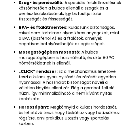
Szag- és penészálló:
A speciális felületkezelésnek
köszönhetően a kulacs ellenáll a szagok és a
penész kialakulásának, így biztosítja italai
tisztaságát és frissességét.
BPA- és ftalátmentes:
Kulacsunk biztonságos,
mivel nem tartalmaz olyan káros anyagokat, mint
a BPA (biszfenol A) és a ftalátok, amelyek
negatívan befolyásolhatják az egészséget.
Mosogatógépben mosható:
A kulacs
mosogatógépben is használható, és akár 80 °C
hőmérsékletnek is ellenáll.
„CLICK” rendszer:
Ez a mechanizmus lehetővé
teszi a kulacs gyors nyitását és zárását egyetlen
nyomással. A használat biztonságát növeli a
véletlen kinyílás elleni zár. Elég a gombot felfelé
húzni, így minimalizálható a nem kívánt nyitás
kockázata.
Hordozópánt:
Megkönnyíti a kulacs hordozását,
és lehetővé teszi, hogy táskához vagy hátizsákhoz
rögzítse, ami praktikus utazás vagy sportolás
közben.