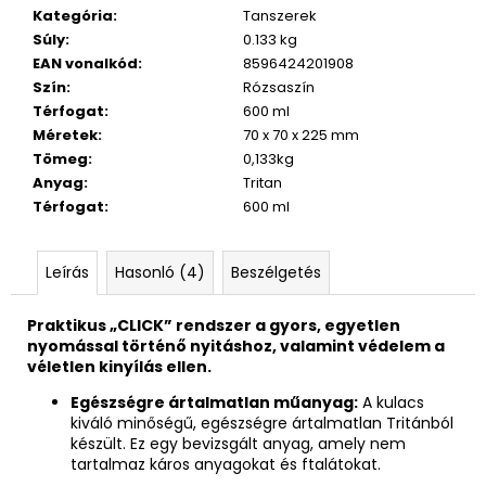
Kategória
:
Tanszerek
Súly
:
0.133 kg
EAN vonalkód
:
8596424201908
Szín
:
Rózsaszín
Térfogat
:
600 ml
Méretek
:
70 x 70 x 225 mm
Tömeg
:
0,133kg
Anyag
:
Tritan
Térfogat
:
600 ml
Leírás
Hasonló (4)
Beszélgetés
Praktikus „CLICK” rendszer a gyors, egyetlen
nyomással történő nyitáshoz, valamint védelem a
véletlen kinyílás ellen.
Egészségre ártalmatlan műanyag:
A kulacs
kiváló minőségű, egészségre ártalmatlan Tritánból
készült. Ez egy bevizsgált anyag, amely nem
tartalmaz káros anyagokat és ftalátokat.