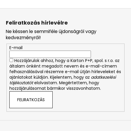
L
á
Feliratkozás hírlevélre
b
Ne késsen le semmiféle újdonságról vagy
l
kedvezményről!
é
E-mail
c
Hozzájárulok ahhoz, hogy a Karton P+P, spol. s r.o. az
általam önként megadott nevem és e-mail-címem
felhasználásával részemre e-mail útján hírleveleket és
ajánlatokat küldjön. Kijelentem, hogy az
adatkezelési
tájékoztatót
elolvastam. Megértettem, hogy
hozzájárulásomat bármikor visszavonhatom.
FELIRATKOZÁS