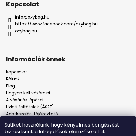
Kapcsolat
info
@
oxybag.hu
https://www.facebook.com/oxybag.hu
oxybag.hu
Információk önnek
Kapcsolat
Rólunk
Blog
Hogyan kell vásárolni
A vásárlás lépései
Üzleti feltételek (ÁSZF)
Adatkezelési tájékoztató
Panaszos eljárás
Sütiket használunk, hogy kényelmes böngészést
Panaszjelenté
biztosítsunk a látogatások elemzése által,