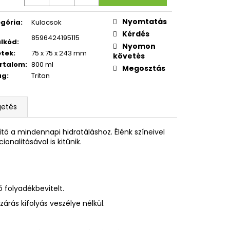
CI
Nyomtatás
gória
:
Kulacsok
Kérdés
8596424195115
lkód
:
Nyomon
etek
:
75 x 75 x 243 mm
követés
rtalom
:
800 ml
Megosztás
ag
:
Tritan
getés
ítő a mindennapi hidratáláshoz. Élénk színeivel
alitásával is kitűnik.
 folyadékbevitelt.
árás kifolyás veszélye nélkül.