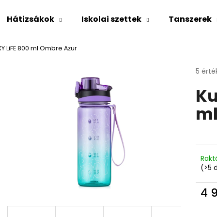
Hátizsákok
Iskolai szettek
Tanszerek
Y LiFE 800 ml Ombre Azur
Mit keres?
A
5 érté
termé
Ku
átlago
KERESÉS
értéke
ml
5-
ből
3,8
Ajánljuk
csillag
Rakt
(>5 
4 
Egys