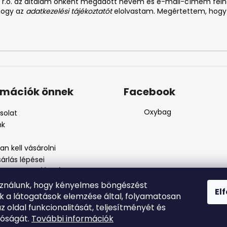
. s r.o. az általam önként megadott nevem és e-mail-címem fel
 hogy az
adatkezelési tájékoztatót
elolvastam. Megértettem, hogy
rmációk önnek
Facebook
Oxybag
solat
nk
n kell vásárolni
árlás lépései
i feltételek (ÁSZF)
kezelési tájékoztató
sználunk, hogy kényelmes böngészést
El
szos eljárás
nk a látogatások elemzése által, folyamatosan
szjelenté
az oldal funkcionalitását, teljesítményét és
tóságát.
További információk