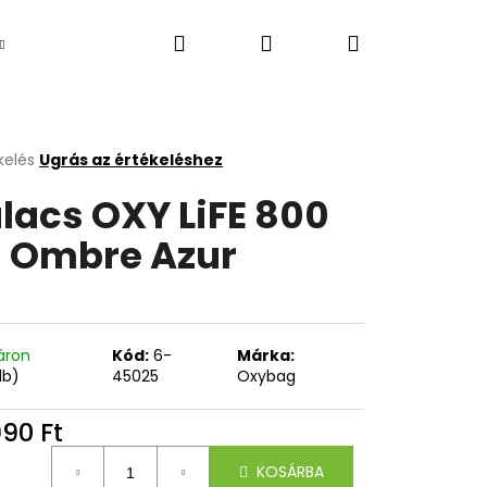
Keresés
Bejelentkezés
Kosár
Újdonság
kelés
Ugrás az értékeléshez
k
lacs OXY LiFE 800
s
lése
 Ombre Azur
.
áron
Kód:
6-
Márka:
db)
45025
Oxybag
Következő
990 Ft
égár:
KOSÁRBA