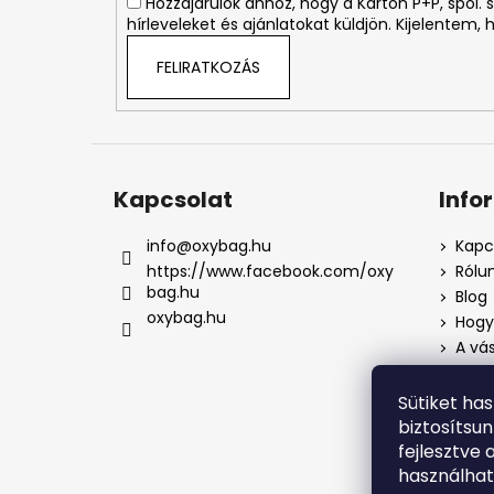
Hozzájárulok ahhoz, hogy a Karton P+P, spol
hírleveleket és ajánlatokat küldjön. Kijelentem,
FELIRATKOZÁS
Kapcsolat
Info
info
@
oxybag.hu
Kapc
https://www.facebook.com/oxy
Rólu
bag.hu
Blog
oxybag.hu
Hogya
A vás
Üzlet
Adat
Sütiket ha
Pana
biztosítsu
Pana
fejlesztve 
használha