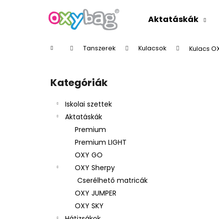
K
Ugrás
a
o
Aktatáskák
fő
Vissza
Vissza
s
tartalomhoz
a boltba
a boltba
á
Kezdőlap
Tanszerek
Kulacsok
Kulacs OX
r
O
l
Kategóriák
Kategóriák
d
átugrása
a
Iskolai szettek
l
Aktatáskák
s
Premium
ó
Premium LIGHT
p
OXY GO
a
OXY Sherpy
n
Cserélhető matricák
e
OXY JUMPER
l
OXY SKY
Hátizsákok