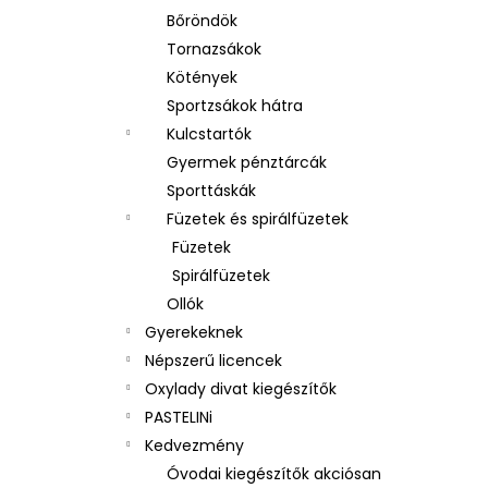
Bőröndök
Tornazsákok
Kötények
Sportzsákok hátra
Kulcstartók
Gyermek pénztárcák
Sporttáskák
Füzetek és spirálfüzetek
Füzetek
Spirálfüzetek
Ollók
Gyerekeknek
Népszerű licencek
Oxylady divat kiegészítők
PASTELINi
Kedvezmény
Óvodai kiegészítők akciósan