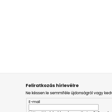
L
á
Feliratkozás hírlevélre
b
Ne késsen le semmiféle újdonságról vagy ked
l
é
E-mail
c