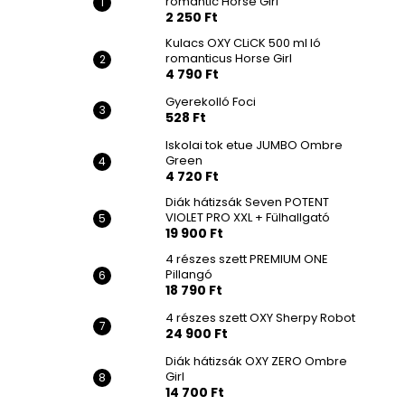
romantic Horse Girl
2 250 Ft
Kulacs OXY CLiCK 500 ml ló
romanticus Horse Girl
4 790 Ft
Gyerekolló Foci
528 Ft
Iskolai tok etue JUMBO Ombre
Green
4 720 Ft
Diák hátizsák Seven POTENT
VIOLET PRO XXL + Fülhallgató
19 900 Ft
4 részes szett PREMIUM ONE
Pillangó
18 790 Ft
4 részes szett OXY Sherpy Robot
24 900 Ft
Diák hátizsák OXY ZERO Ombre
Girl
14 700 Ft