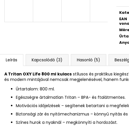
KULACS OXY CLICK 500 ML LÓ
GYEREKOLLÓ FO
ROMANTICUS HORSE GIRL
528 Ft
Kate
4 790 Ft
EAN
vona
Mér
Ûrta
Any
Leírás
Kapcsolódó (3)
Hasonló (5)
Beszél
A Tritan OXY Life 800 ml
kulacs
stílusos és praktikus kiegész
és modern mintájával nemcsak megjelenésével, hanem funkcion
Űrtartalom: 800 ml.
Egészségre ártalmatlan Tritan – BPA- és ftalátmentes.
Motivációs időjelzések – segítenek betartani a megfelelő
Biztonsági zár és nyitómechanizmus – könnyű nyitás és z
Színes hurok a nyaknál – megkönnyíti a hordozást.