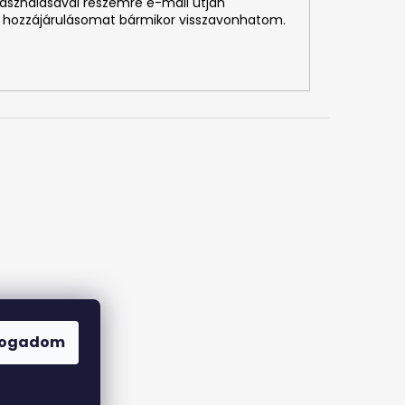
használásával részemre e-mail útján
 hozzájárulásomat bármikor visszavonhatom.
fogadom