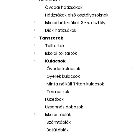
UZSONNÁS DOBOZ REKESSZEL LÓ
ROMANTIC HORSE GIRL
Óvodai hátizsákok
2 250 Ft
Hátizsákok első osztályosoknak
Iskolai hátizsákok 3.-5. osztály
Diák hátizsákok
Tanszerek
Tolltartók
Iskolai tolltartók
Kulacsok
Óvodai kulacsok
Gyerek kulacsok
Minta nélküli Tritan kulacsok
Termoszok
Füzetbox
Uzsonnás dobozok
Iskolai táblák
Számtáblák
Betűtáblák