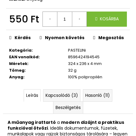
550 Ft
KOSÁRBA
Egységár:
Kérdés
Nyomon követés
Megosztás
Kategória
:
PASTELINi
EAN vonalkód
:
8596424194545
Méretek
:
324 x 236 x 4 mm
Tömeg
:
32 g
Anyag
:
100% polipropilén
Leírás
Kapcsolódó (3)
Hasonló (11)
Beszélgetés
A műanyag irattartó
a
modern dizájnt a praktikus
funkcióval ötvözi
. Ideális dokumentumok, füzetek,
munkalapok vagy rajzok biztonságos tárolására – legyen