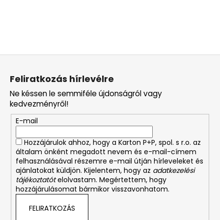
L
á
Feliratkozás hírlevélre
b
Ne késsen le semmiféle újdonságról vagy
l
kedvezményről!
é
E-mail
c
Hozzájárulok ahhoz, hogy a Karton P+P, spol. s r.o. az
általam önként megadott nevem és e-mail-címem
felhasználásával részemre e-mail útján hírleveleket és
ajánlatokat küldjön. Kijelentem, hogy az
adatkezelési
tájékoztatót
elolvastam. Megértettem, hogy
hozzájárulásomat bármikor visszavonhatom.
FELIRATKOZÁS