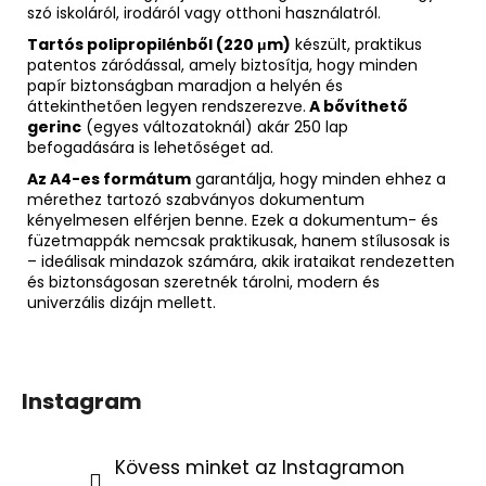
szó iskoláról, irodáról vagy otthoni használatról.
Tartós polipropilénből (220 μm)
készült, praktikus
patentos záródással, amely biztosítja, hogy minden
papír biztonságban maradjon a helyén és
áttekinthetően legyen rendszerezve.
A bővíthető
gerinc
(egyes változatoknál) akár 250 lap
befogadására is lehetőséget ad.
Az A4-es formátum
garantálja, hogy minden ehhez a
mérethez tartozó szabványos dokumentum
kényelmesen elférjen benne. Ezek a dokumentum- és
füzetmappák nemcsak praktikusak, hanem stílusosak is
– ideálisak mindazok számára, akik irataikat rendezetten
és biztonságosan szeretnék tárolni, modern és
univerzális dizájn mellett.
Instagram
Kövess minket az Instagramon