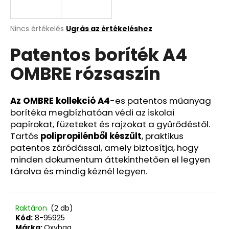
A
A
Nincs értékelés
Ugrás az értékeléshez
termék
j
Patentos boríték A4
átlagos
á
értékelése
n
OMBRE rózsaszín
5-
l
ből
j
0,0
u
csillag.
Az OMBRE kollekció A4
-es patentos műanyag
k
borítéka megbízhatóan védi az iskolai
papírokat, füzeteket és rajzokat a gyűrődéstől.
Tartós
polipropilénből készült
, praktikus
RÖVID
patentos záródással, amely biztosítja, hogy
KULCSTARTÓ
KARABINERREL
minden dokumentum áttekinthetően el legyen
REBEL
tárolva és mindig kéznél legyen.
720
Ft
Raktáron
(2 db)
Kód:
8-95925
Márka:
Oxybag