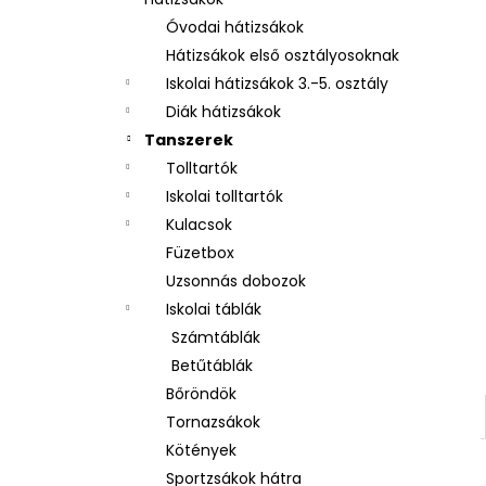
UZSONNÁS DOBOZ REKESSZEL LÓ
ROMANTIC HORSE GIRL
Óvodai hátizsákok
2 250 Ft
Hátizsákok első osztályosoknak
Iskolai hátizsákok 3.-5. osztály
Diák hátizsákok
Tanszerek
Tolltartók
Iskolai tolltartók
Kulacsok
Füzetbox
Uzsonnás dobozok
Iskolai táblák
Számtáblák
Betűtáblák
Bőröndök
Tornazsákok
Kötények
Sportzsákok hátra