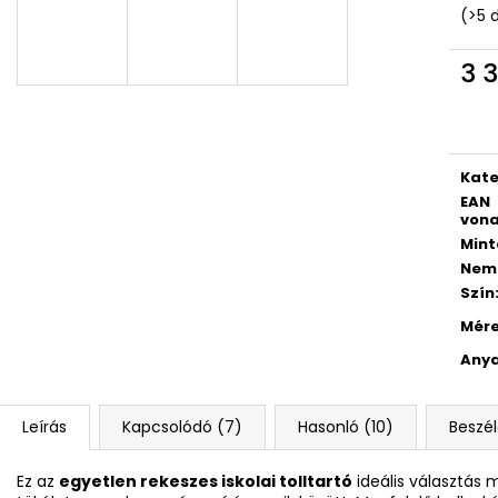
KULACS OXY CLICK 500 ML LÓ
GYEREKOLLÓ FO
(>5 
ROMANTICUS HORSE GIRL
528 Ft
3 832 Ft
3 3
Korábbi:
4 790 Ft
Egys
Kate
EAN
vona
Mint
Nem
Szín
Mér
Any
Leírás
Kapcsolódó (7)
Hasonló (10)
Beszé
Ez az
egyetlen rekeszes iskolai tolltartó
ideális választás 