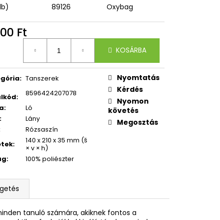
CI
db)
89126
Oxybag
00 Ft
égár:
KOSÁRBA
Nyomtatás
gória
:
Tanszerek
Kérdés
8596424207078
lkód
:
Nyomon
a
:
Ló
követés
:
Lány
Megosztás
:
Rózsaszín
140 x 210 x 35 mm (š
etek
:
× v × h)
ag
:
100% poliészter
lgetés
minden tanuló számára, akiknek fontos a