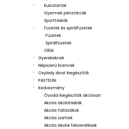
Kulcstartók
Gyermek pénztárcák
Sporttáskák
Füzetek és spirálfüzetek
Füzetek
Spirálfüzetek
Ollók
Gyerekeknek
Népszerű licencek
Oxylady divat kiegészítők
PASTELINi
Kedvezmény
Óvodai kiegészítők akciósan
Akciós iskolatáskák
Akciós hátizsákok
Akciós szettek
Akciós iskolai felszerelések