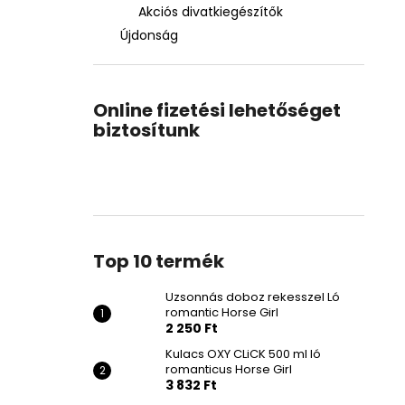
Akciós divatkiegészítők
Újdonság
Online fizetési lehetőséget
biztosítunk
Top 10 termék
Uzsonnás doboz rekesszel Ló
romantic Horse Girl
2 250 Ft
Kulacs OXY CLiCK 500 ml ló
romanticus Horse Girl
3 832 Ft