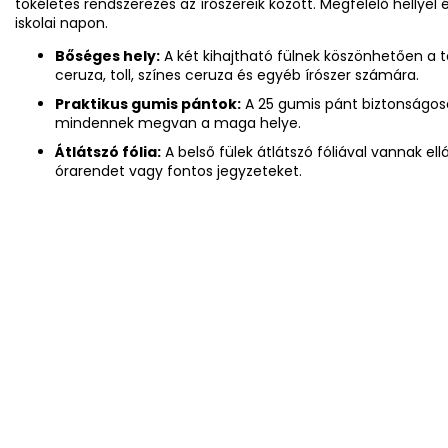
tökéletes rendszerezés az írószereik között. Megfelelő hellyel 
iskolai napon.
Bőséges hely:
A két kihajtható fülnek köszönhetően a to
ceruza, toll, színes ceruza és egyéb írószer számára.
Praktikus gumis pántok:
A 25 gumis pánt biztonságosan 
mindennek megvan a maga helye.
Átlátszó fólia:
A belső fülek átlátszó fóliával vannak el
órarendet vagy fontos jegyzeteket.