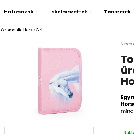
Hátizsákok
Iskolai szettek
Tanszerek
s Ló romantic Horse Girl
Mit keres?
A
Nincs 
termé
To
átlago
KERESÉS
értéke
ür
5-
ből
Ho
0,0
Ajánljuk
csillag
Egyr
Horse
mind
Rakt