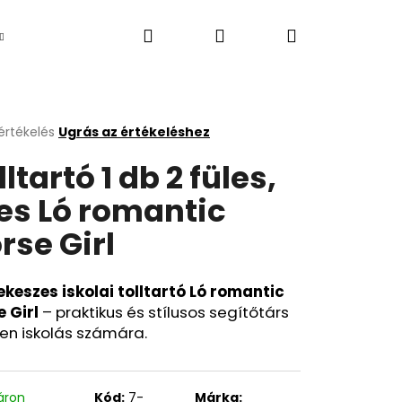
Keresés
Bejelentkezés
Kosár
Újdonság
értékelés
Ugrás az értékeléshez
k
lltartó 1 db 2 füles,
s
lése
es Ló romantic
rse Girl
.
ekeszes iskolai tolltartó Ló romantic
 Girl
– praktikus és stílusos segítőtárs
en iskolás számára.
Következő
áron
Kód:
7-
Márka: