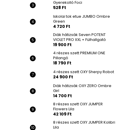
Gyerekolló Foci
528 Ft
Iskolai tok etue JUMBO Ombre
Green
4 720 Ft
Diák hátizsák Seven POTENT
VIOLET PRO XXL + Fülhallgató
19 900 Ft
4 részes szett PREMIUM ONE
Pillangó
18 790 Ft
4 részes szett OXY Sherpy Robot
24 900 Ft
Diák hátizsák OXY ZERO Ombre
Girl
14 700 Ft
8 részes szett OXY JUMPER
Flowers Lila
42 109 Ft
8 részes szett OXY JUMPER Kolibri
Lila