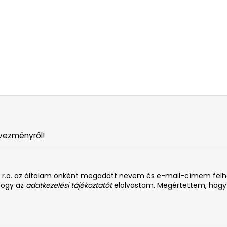
vezményről!
. s r.o. az általam önként megadott nevem és e-mail-címem fel
 hogy az
adatkezelési tájékoztatót
elolvastam. Megértettem, hogy