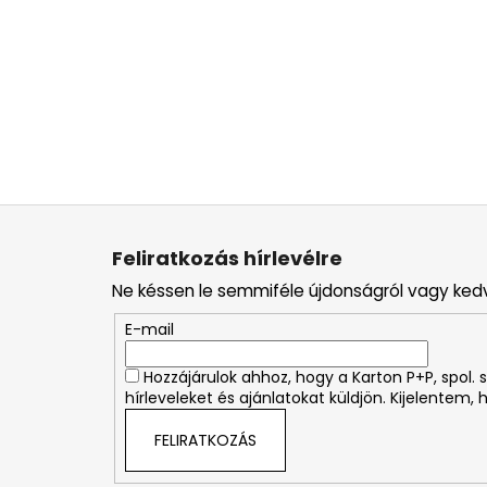
L
á
Feliratkozás hírlevélre
b
Ne késsen le semmiféle újdonságról vagy ked
l
é
E-mail
c
Hozzájárulok ahhoz, hogy a Karton P+P, spol
hírleveleket és ajánlatokat küldjön. Kijelentem,
FELIRATKOZÁS