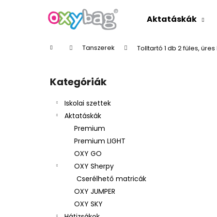
K
Ugrás
a
o
Aktatáskák
fő
Vissza
Vissza
s
tartalomhoz
a boltba
a boltba
á
Kezdőlap
Tanszerek
Tolltartó 1 db 2 füles, üre
r
O
l
Kategóriák
Kategóriák
d
átugrása
a
Iskolai szettek
l
Aktatáskák
s
Premium
ó
Premium LIGHT
p
OXY GO
a
OXY Sherpy
n
Cserélhető matricák
e
OXY JUMPER
l
OXY SKY
Hátizsákok