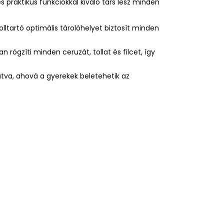
és praktikus funkciókkal kiváló társ lesz minden
lltartó optimális tárolóhelyet biztosít minden
rögzíti minden ceruzát, tollat és filcet, így
látva, ahová a gyerekek beletehetik az