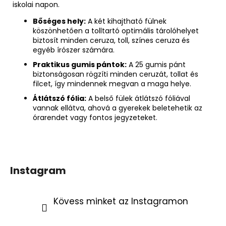
iskolai napon.
Bőséges hely:
A két kihajtható fülnek
köszönhetően a tolltartó optimális tárolóhelyet
biztosít minden ceruza, toll, színes ceruza és
egyéb írószer számára.
Praktikus gumis pántok:
A 25 gumis pánt
biztonságosan rögzíti minden ceruzát, tollat és
filcet, így mindennek megvan a maga helye.
Átlátszó fólia:
A belső fülek átlátszó fóliával
vannak ellátva, ahová a gyerekek beletehetik az
órarendet vagy fontos jegyzeteket.
Instagram
Kövess minket az Instagramon