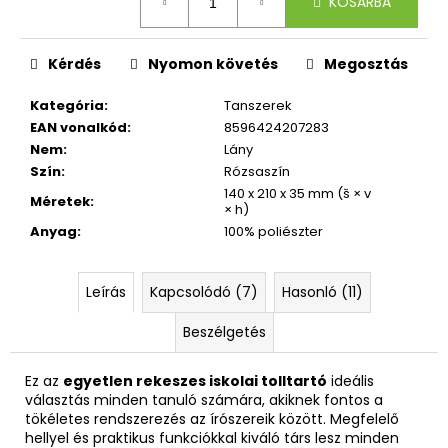
KOSÁRBA
Kérdés
Nyomon követés
Megosztás
Kategória
:
Tanszerek
EAN vonalkód
:
8596424207283
Nem
:
Lány
Szín
:
Rózsaszín
140 x 210 x 35 mm (š × v
Méretek
:
× h)
Anyag
:
100% poliészter
Leírás
Kapcsolódó (7)
Hasonló (11)
Beszélgetés
Ez az
egyetlen rekeszes iskolai tolltartó
ideális
választás minden tanuló számára, akiknek fontos a
tökéletes rendszerezés az írószereik között. Megfelelő
hellyel és praktikus funkciókkal kiváló társ lesz minden