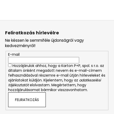
L
á
Feliratkozás hírlevélre
b
Ne késsen le semmiféle újdonságról vagy
l
kedvezményről!
é
E-mail
c
Hozzájárulok ahhoz, hogy a Karton P+P, spol. s r.o. az
általam önként megadott nevem és e-mail-címem
felhasználásával részemre e-mail útján hírleveleket és
ajánlatokat küldjön. Kijelentem, hogy az
adatkezelési
tájékoztatót
elolvastam. Megértettem, hogy
hozzájárulásomat bármikor visszavonhatom.
FELIRATKOZÁS