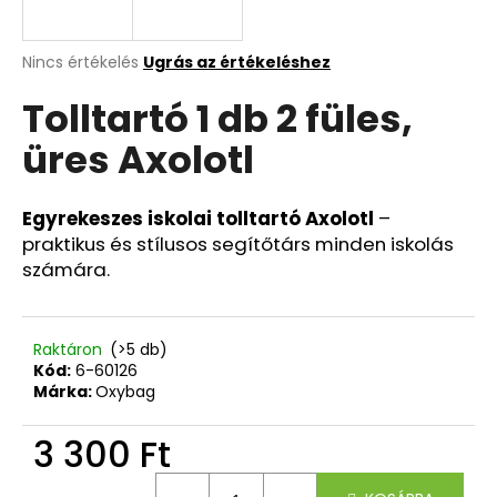
A
A
Nincs értékelés
Ugrás az értékeléshez
termék
j
Tolltartó 1 db 2 füles,
átlagos
á
értékelése
n
üres Axolotl
5-
l
ből
j
0,0
u
csillag.
Egyrekeszes iskolai tolltartó Axolotl
–
k
praktikus és stílusos segítőtárs minden iskolás
számára.
DIÁKHÁTIZSÁK
OXY
SCOOLER
Raktáron
(>5 db)
ELETRIC
Kód:
6-60126
YELLOW
Márka:
Oxybag
19
490
3 300 Ft
Ft
Egységár: