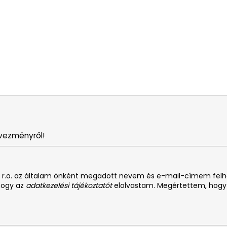
vezményről!
. s r.o. az általam önként megadott nevem és e-mail-címem fel
 hogy az
adatkezelési tájékoztatót
elolvastam. Megértettem, hogy