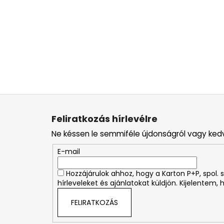
L
á
Feliratkozás hírlevélre
b
Ne késsen le semmiféle újdonságról vagy ked
l
é
E-mail
c
Hozzájárulok ahhoz, hogy a Karton P+P, spol
hírleveleket és ajánlatokat küldjön. Kijelentem,
FELIRATKOZÁS