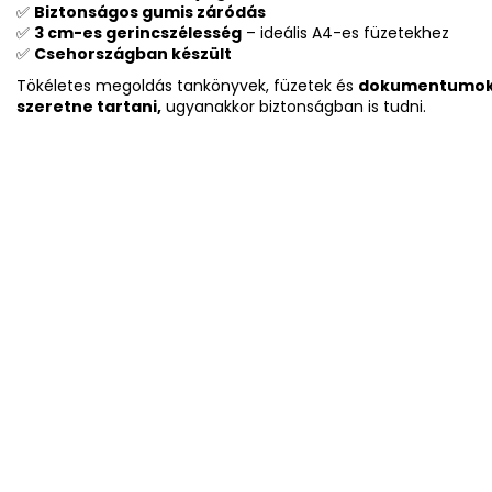
✅
Biztonságos gumis záródás
✅
3 cm-es gerincszélesség
– ideális A4-es füzetekhez
✅
Csehországban készült
Tökéletes megoldás tankönyvek, füzetek és
dokumentumok 
szeretne tartani,
ugyanakkor biztonságban is tudni.