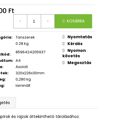
CI
00 Ft
égár:
KOSÁRBA
Nyomtatás
gória
:
Tanszerek
0.28 kg
Kérdés
Nyomon
8596424205937
lkód
:
követés
mátum
:
A4
Megosztás
a
:
Axolotl
etek
:
320x226x30mm
eg
:
0,280 kg
ag
:
laminált
getés
pírok és rajzok áttekinthető tárolásához.