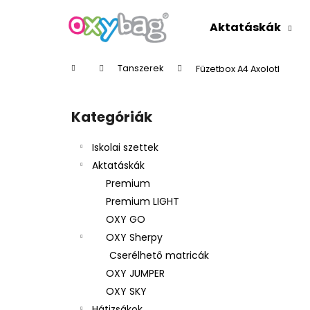
K
Ugrás
a
o
Aktatáskák
fő
Vissza
Vissza
s
tartalomhoz
a boltba
a boltba
á
Kezdőlap
Tanszerek
Füzetbox A4 Axolotl
r
O
l
Kategóriák
Kategóriák
d
átugrása
a
Iskolai szettek
l
Aktatáskák
s
Premium
ó
Premium LIGHT
p
OXY GO
a
OXY Sherpy
n
Cserélhető matricák
e
OXY JUMPER
l
OXY SKY
Hátizsákok