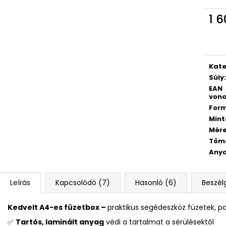
KULACS OXY CLICK 500 ML LÓ
GYEREKOLLÓ FO
ROMANTICUS HORSE GIRL
528 Ft
1 6
3 832 Ft
Egys
Korábbi:
4 790 Ft
Kate
Súly
:
EAN
vona
For
Mint
Mér
Töm
Any
Leírás
Kapcsolódó (7)
Hasonló (6)
Beszél
Kedvelt A4-es füzetbox –
praktikus segédeszköz füzetek, pa
✅
Tartós, laminált anyag
védi a tartalmat a sérülésektől