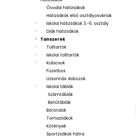
UZSONNÁS DOBOZ REKESSZEL LÓ
ROMANTIC HORSE GIRL
Óvodai hátizsákok
2 250 Ft
Hátizsákok első osztályosoknak
Iskolai hátizsákok 3.-5. osztály
Diák hátizsákok
Tanszerek
Tolltartók
Iskolai tolltartók
Kulacsok
Füzetbox
Uzsonnás dobozok
Iskolai táblák
Számtáblák
Betűtáblák
Bőröndök
Tornazsákok
Kötények
Sportzsákok hátra