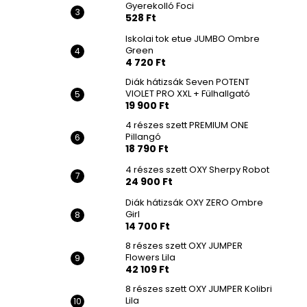
Gyerekolló Foci
528 Ft
Iskolai tok etue JUMBO Ombre
Green
4 720 Ft
Diák hátizsák Seven POTENT
VIOLET PRO XXL + Fülhallgató
19 900 Ft
4 részes szett PREMIUM ONE
Pillangó
18 790 Ft
4 részes szett OXY Sherpy Robot
24 900 Ft
Diák hátizsák OXY ZERO Ombre
Girl
14 700 Ft
8 részes szett OXY JUMPER
Flowers Lila
42 109 Ft
8 részes szett OXY JUMPER Kolibri
Lila