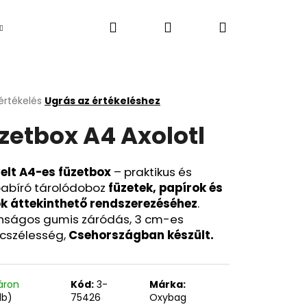
Keresés
Bejelentkezés
Kosár
Újdonság
értékelés
Ugrás az értékeléshez
k
zetbox A4 Axolotl
s
lése
elt A4-es füzetbox
– praktikus és
pabíró tárolódoboz
füzetek, papírok és
.
ok áttekinthető rendszerezéséhez
.
onságos gumis záródás, 3 cm-es
ncszélesség,
Csehországban készült.
Következő
áron
Kód:
3-
Márka:
db)
75426
Oxybag