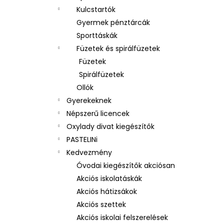
Kulcstartók
Gyermek pénztárcák
Sporttáskák
Füzetek és spirálfüzetek
Füzetek
Spirálfüzetek
Ollók
Gyerekeknek
Népszerű licencek
Oxylady divat kiegészítők
PASTELINi
Kedvezmény
Óvodai kiegészítők akciósan
Akciós iskolatáskák
Akciós hátizsákok
Akciós szettek
Akciós iskolai felszerelések