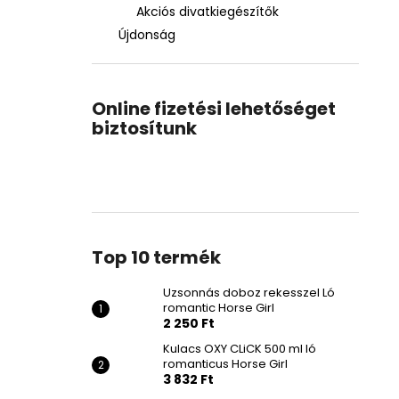
Akciós divatkiegészítők
Újdonság
Online fizetési lehetőséget
biztosítunk
Top 10 termék
Uzsonnás doboz rekesszel Ló
romantic Horse Girl
2 250 Ft
Kulacs OXY CLiCK 500 ml ló
romanticus Horse Girl
3 832 Ft