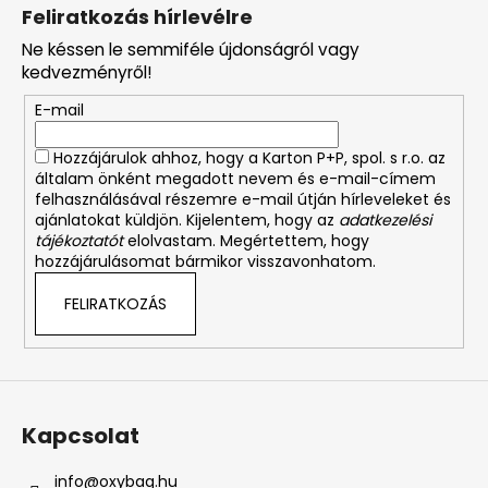
á
Feliratkozás hírlevélre
b
Ne késsen le semmiféle újdonságról vagy
l
kedvezményről!
é
E-mail
c
Hozzájárulok ahhoz, hogy a Karton P+P, spol. s r.o. az
általam önként megadott nevem és e-mail-címem
felhasználásával részemre e-mail útján hírleveleket és
ajánlatokat küldjön. Kijelentem, hogy az
adatkezelési
tájékoztatót
elolvastam. Megértettem, hogy
hozzájárulásomat bármikor visszavonhatom.
FELIRATKOZÁS
Kapcsolat
info
@
oxybag.hu