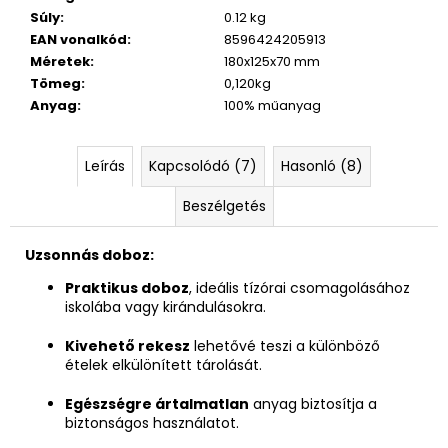
Súly
:
0.12 kg
EAN vonalkód
:
8596424205913
Méretek
:
180x125x70 mm
Tömeg
:
0,120kg
Anyag
:
100% műanyag
Leírás
Kapcsolódó (7)
Hasonló (8)
Beszélgetés
Uzsonnás doboz:
Praktikus doboz
, ideális tízórai csomagolásához
iskolába vagy kirándulásokra.
Kivehető rekesz
lehetővé teszi a különböző
ételek elkülönített tárolását.
Egészségre ártalmatlan
anyag biztosítja a
biztonságos használatot.