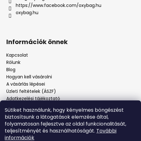
https://www.facebook.com/oxybag.hu
oxybag.hu
Információk önnek
Kapcsolat
Rólunk
Blog
Hogyan kell vásárolni
A vásárlás lépései
Üzleti feltételek (ÁSZF)
Adatkezelési tájékoztató
Panaszos eljárás
Sütiket használunk, hogy kényelmes böngészést
Panaszjelenté
biztosítsunk a látogatások elemzése által,
folyamatosan fejlesztve az oldal funkcionalitását,
teljesítményét és használhatóságát.
További
Facebook
információk