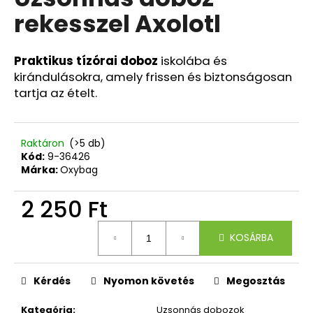
értékelése
rekesszel Axolotl
5-
ből
A
0,0
j
csillag.
Praktikus tízórai doboz
iskolába és
á
kirándulásokra, amely frissen és biztonságosan
n
tartja az ételt.
l
j
u
Raktáron
(>5 db)
k
Kód:
9-36426
Márka:
Oxybag
ISKOLAI
2 250 Ft
HÁTIZSÁK
OXY
NEXT
Egységár:
BUTTERFLY
KOSÁRBA
21
940
Ft
Kérdés
Nyomon követés
Megosztás
Kategória
:
Uzsonnás dobozok