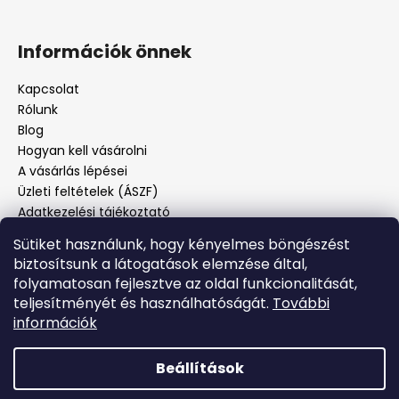
Információk önnek
Kapcsolat
Rólunk
Blog
Hogyan kell vásárolni
A vásárlás lépései
Üzleti feltételek (ÁSZF)
Adatkezelési tájékoztató
Panaszos eljárás
Sütiket használunk, hogy kényelmes böngészést
Panaszjelenté
biztosítsunk a látogatások elemzése által,
folyamatosan fejlesztve az oldal funkcionalitását,
teljesítményét és használhatóságát.
További
Facebook
információk
Beállítások