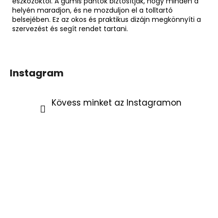
eszközöktől. A gumis pántok biztosítják, hogy minden a
helyén maradjon, és ne mozduljon el a tolltartó
belsejében. Ez az okos és praktikus dizájn megkönnyíti a
szervezést és segít rendet tartani.
Instagram
Kövess minket az Instagramon