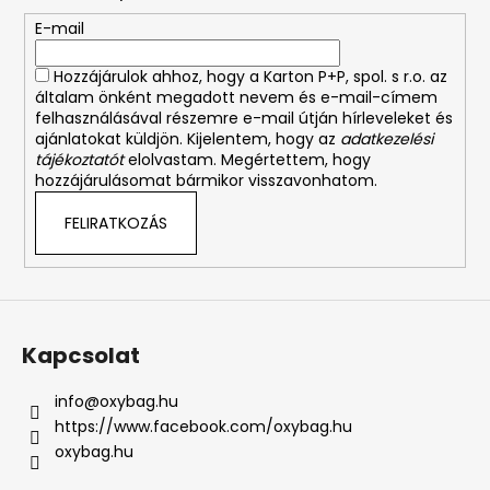
é
E-mail
c
Hozzájárulok ahhoz, hogy a Karton P+P, spol. s r.o. az
általam önként megadott nevem és e-mail-címem
felhasználásával részemre e-mail útján hírleveleket és
ajánlatokat küldjön. Kijelentem, hogy az
adatkezelési
tájékoztatót
elolvastam. Megértettem, hogy
hozzájárulásomat bármikor visszavonhatom.
FELIRATKOZÁS
Kapcsolat
info
@
oxybag.hu
https://www.facebook.com/oxybag.hu
oxybag.hu