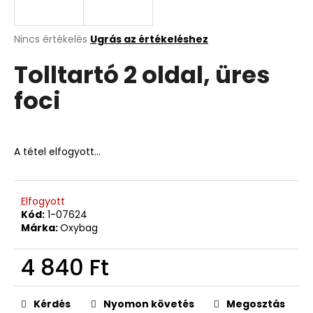
A
A
Nincs értékelés
Ugrás az értékeléshez
termék
j
Tolltartó 2 oldal, üres
átlagos
á
értékelése
n
foci
5-
l
ből
j
0,0
u
csillag.
k
A tétel elfogyott…
5
RÉSZES
Elfogyott
SZETT
Kód:
1-07624
OXY
Márka:
Oxybag
GO
FUNNY
4 840 Ft
BOY
36
Egységár:
305
Ft
Kérdés
Nyomon követés
Megosztás