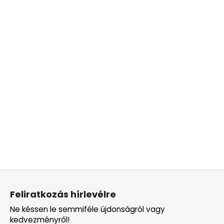
L
á
Feliratkozás hírlevélre
b
Ne késsen le semmiféle újdonságról vagy
l
kedvezményről!