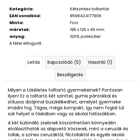
Kategória
:
Kétszintes tolltartók
EAN vonalkód
:
8596424177906
Minta
:
Foci
méretek
:
195 x 125 x 45 mm
anyag
:
100% poliészter
A tétel elfogyott…
Leírás
Kapcsolódó (5)
Hasonló (1)
Beszélgetés
Milyen a tökéletes tolltartó gyermekeinek? Pontosan
ilyen! Ez a tolltartó két szinttel, gumis pántokkal és
stílusos dizájnnal büszkélkedhet, amelyet gyermeke
imádni fog. Tágas, mégis kompakt, így nem foglal túl
sok helyet a táskában vagy az iskolai hátizsákban.
A két különálló zsebnek köszönhetően könnyedén
elválaszthatók az alapvető írószerek, mint a ceruzák és
tollak, a színes ceruzáktól, filctollaktól és egyéb iskolai