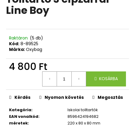
értékelése
Line Boy
5-
ből
A
0,0
j
csillag.
á
n
Raktáron
(5 db)
l
Kód:
8-89525
Márka:
Oxybag
j
u
4 800 Ft
k
Egységár:
KOSÁRBA
KULACS
OXY
CLICK
500
Kérdés
Nyomon követés
Megosztás
ML
LÓ
Kategória
:
Iskolai tolltartók
ROMANTICUS
EAN vonalkód
:
8596424194682
HORSE
GIRL
méretek
:
220 x 80 x 80 mm
3