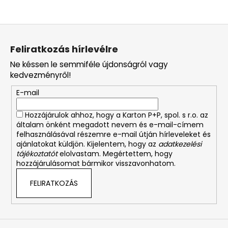
L
á
Feliratkozás hírlevélre
b
Ne késsen le semmiféle újdonságról vagy
l
kedvezményről!
é
E-mail
c
Hozzájárulok ahhoz, hogy a Karton P+P, spol. s r.o. az
általam önként megadott nevem és e-mail-címem
felhasználásával részemre e-mail útján hírleveleket és
ajánlatokat küldjön. Kijelentem, hogy az
adatkezelési
tájékoztatót
elolvastam. Megértettem, hogy
hozzájárulásomat bármikor visszavonhatom.
FELIRATKOZÁS