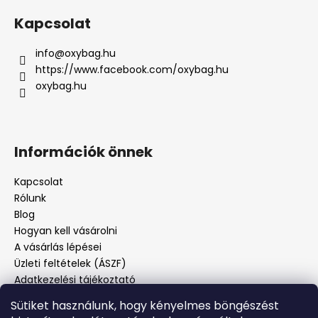
Kapcsolat
info
@
oxybag.hu
https://www.facebook.com/oxybag.hu
oxybag.hu
Információk önnek
Kapcsolat
Rólunk
Blog
Hogyan kell vásárolni
A vásárlás lépései
Üzleti feltételek (ÁSZF)
Adatkezelési tájékoztató
Panaszos eljárás
Sütiket használunk, hogy kényelmes böngészést
Panaszjelenté