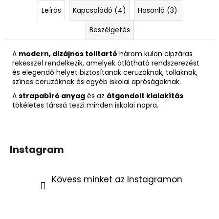
832
Ft
Leírás
Kapcsolódó (4)
Hasonló (3)
Korábbi:
4
Beszélgetés
790
Ft
A
modern, dizájnos tolltartó
három külön cipzáras
rekesszel rendelkezik, amelyek átlátható rendszerezést
és elegendő helyet biztosítanak ceruzáknak, tollaknak,
színes ceruzáknak és egyéb iskolai apróságoknak.
A
strapabíró anyag
és az
átgondolt kialakítás
tökéletes társsá teszi minden iskolai napra.
Instagram
Kövess minket az Instagramon