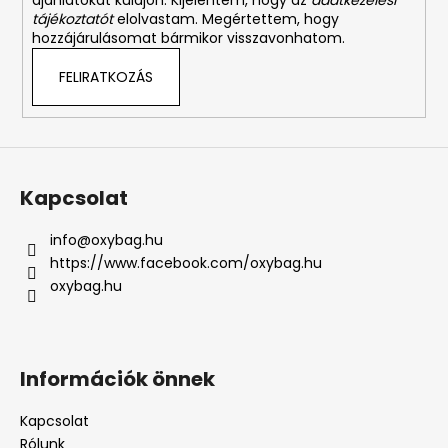
ajánlatokat küldjön. Kijelentem, hogy az
adatkezelési
tájékoztatót
elolvastam. Megértettem, hogy
hozzájárulásomat bármikor visszavonhatom.
FELIRATKOZÁS
Kapcsolat
info
@
oxybag.hu
https://www.facebook.com/oxybag.hu
oxybag.hu
Információk önnek
Kapcsolat
Rólunk