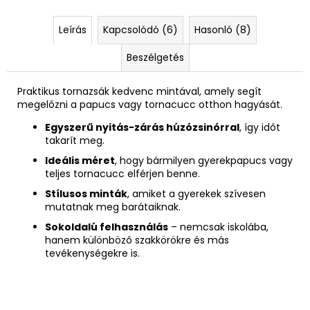
Leírás
Kapcsolódó (6)
Hasonló (8)
Beszélgetés
Praktikus tornazsák kedvenc mintával, amely segít
megelőzni a papucs vagy tornacucc otthon hagyását.
Egyszerű nyitás-zárás húzózsinórral
, így időt
takarít meg.
Ideális méret
, hogy bármilyen gyerekpapucs vagy
teljes tornacucc elférjen benne.
Stílusos minták
, amiket a gyerekek szívesen
mutatnak meg barátaiknak.
Sokoldalú felhasználás
– nemcsak iskolába,
hanem különböző szakkörökre és más
tevékenységekre is.