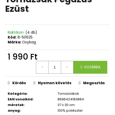
értékelése
Ezüst
5-
ből
A
0,0
j
csillag.
á
n
Raktáron
(4 db)
l
Kód:
8-50625
Márka:
Oxybag
j
u
1 990 Ft
k
Egységár:
KOSÁRBA
4
RÉSZES
SZETT
OXY
Kérdés
Nyomon követés
Megosztás
SHERPY
ROBOT
Kategória
:
Tornazsákok
24
EAN vonalkód
:
8596424183884
900
méretek
:
37 x 30 cm
Ft
anyag
:
100% poliészter