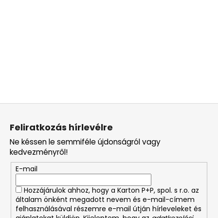
L
á
Feliratkozás hírlevélre
b
Ne késsen le semmiféle újdonságról vagy
l
kedvezményről!
é
E-mail
c
Hozzájárulok ahhoz, hogy a Karton P+P, spol. s r.o. az
általam önként megadott nevem és e-mail-címem
felhasználásával részemre e-mail útján hírleveleket és