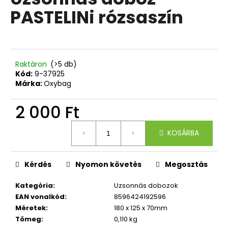
értékelése
PASTELINi rózsaszín
5-
ből
A
0,0
j
csillag.
á
n
Raktáron
(>5 db)
l
Kód:
9-37925
Márka:
Oxybag
j
u
2 000 Ft
k
Egységár:
KOSÁRBA
TOLLTARTÓ
3
CIPZÁRRAL
GRAFFITI
Kérdés
Nyomon követés
Megosztás
BOY
Kategória
:
Uzsonnás dobozok
4
044
EAN vonalkód
:
8596424192596
Ft
Méretek
:
180 x 125 x 70mm
Tömeg
:
0,110 kg