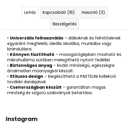
Leírás
Kapcsolódó (16)
Hasonló (3)
Beszélgetés
•
Univerzális felhasználás
– diákoknak és felnőtteknek
egyaránt megfelelő, ideális iskolába, munkába vagy
kirándulásra.
•
Könnyen tisztítható
– mosogatógépben mosható és
mikrohullámú sütőben melegíthető nyitott fedéllel.
•
Biztonságos anyag
– kiváló minőségű, egészségre
ártalmatlan műanyagból készült.
•
Stílusos design
– kiegészíthető a PASTELINi kollekció
további darabjaival.
•
Csehországban készült
– garantáltan magas
minőség és szigorú szabványok betartása.
Instagram