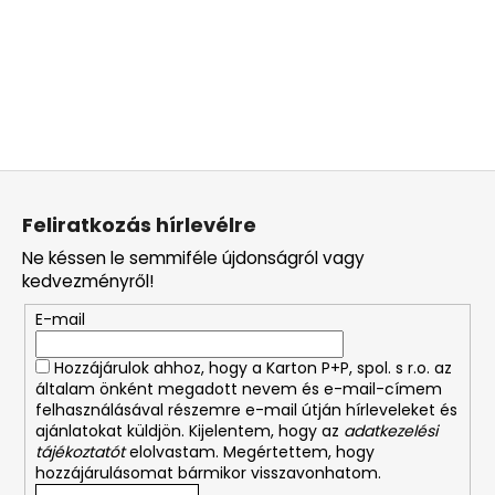
L
á
Feliratkozás hírlevélre
b
Ne késsen le semmiféle újdonságról vagy
l
kedvezményről!
é
E-mail
c
Hozzájárulok ahhoz, hogy a Karton P+P, spol. s r.o. az
általam önként megadott nevem és e-mail-címem
felhasználásával részemre e-mail útján hírleveleket és
ajánlatokat küldjön. Kijelentem, hogy az
adatkezelési
tájékoztatót
elolvastam. Megértettem, hogy
hozzájárulásomat bármikor visszavonhatom.