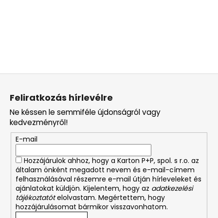
L
á
Feliratkozás hírlevélre
b
Ne késsen le semmiféle újdonságról vagy
l
kedvezményről!
é
E-mail
c
Hozzájárulok ahhoz, hogy a Karton P+P, spol. s r.o. az
általam önként megadott nevem és e-mail-címem
felhasználásával részemre e-mail útján hírleveleket és
ajánlatokat küldjön. Kijelentem, hogy az
adatkezelési
tájékoztatót
elolvastam. Megértettem, hogy
hozzájárulásomat bármikor visszavonhatom.