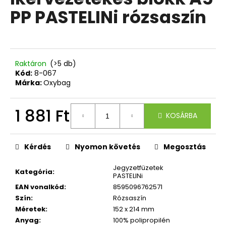
értékelése
PP PASTELINi rózsaszín
5-
ből
A
0,0
j
csillag.
á
n
Raktáron
(>5 db)
l
Kód:
8-067
Márka:
Oxybag
j
u
k
1 881 Ft
KOSÁRBA
Egységár:
TOLLTARTÓ
3
Kérdés
Nyomon követés
Megosztás
CIPZÁRRAL
GRAFFITI
Jegyzetfüzetek
BOY
Kategória
:
PASTELINi
4
EAN vonalkód
:
8595096762571
044
Szín
:
Rózsaszín
Ft
Méretek
:
152 x 214 mm
Anyag
:
100% polipropilén