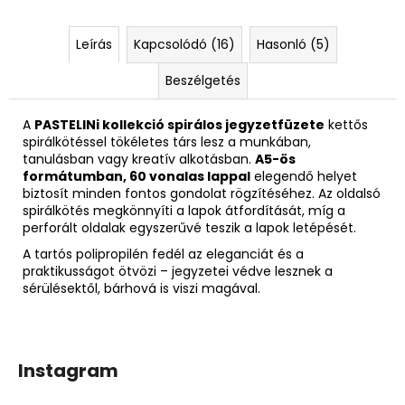
Leírás
Kapcsolódó (16)
Hasonló (5)
Beszélgetés
A
PASTELINi kollekció spirálos jegyzetfüzete
kettős
spirálkötéssel tökéletes társ lesz a munkában,
tanulásban vagy kreatív alkotásban.
A5-ös
formátumban, 60 vonalas lappal
elegendő helyet
biztosít minden fontos gondolat rögzítéséhez. Az oldalsó
spirálkötés megkönnyíti a lapok átfordítását, míg a
perforált oldalak egyszerűvé teszik a lapok letépését.
A tartós polipropilén fedél az eleganciát és a
praktikusságot ötvözi – jegyzetei védve lesznek a
sérülésektől, bárhová is viszi magával.
Instagram