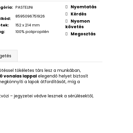
XY SCOOLER GRAFFITI
Nyomtatás
gória
:
PASTELINi
Kérdés
8595096751926
lkód
:
Nyomon
etek
:
152 x 214 mm
követés
ag
:
100% polipropilén
Megosztás
lgetés
ötéssel tökéletes társ lesz a munkában,
 vonalas lappal
elegendő helyet biztosít
egkönnyíti a lapok átfordítását, míg a
tvözi – jegyzetei védve lesznek a sérülésektől,