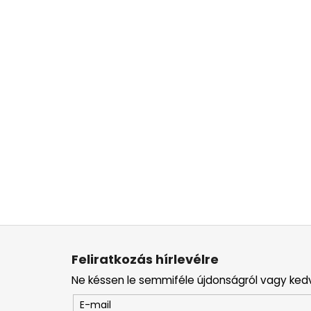
L
á
Feliratkozás hírlevélre
b
Ne késsen le semmiféle újdonságról vagy ked
l
é
E-mail