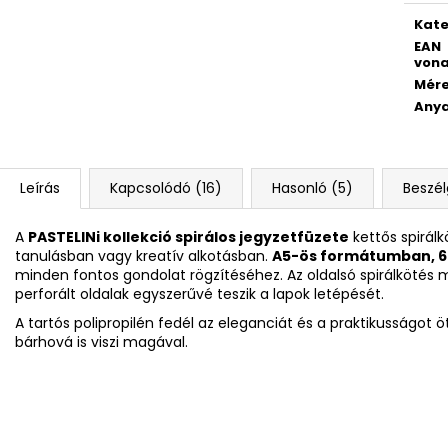
DIÁKHÁTIZSÁK OXY SCOOLER GALAXY
DIÁKHÁTIZSÁK O
PURPLE
PINK
Kate
EAN
19 490 Ft
19 490 Ft
vona
Mér
Any
Leírás
Kapcsolódó (16)
Hasonló (5)
Beszé
A
PASTELINi kollekció spirálos jegyzetfüzete
kettős spirálk
tanulásban vagy kreatív alkotásban.
A5-ös formátumban, 60
minden fontos gondolat rögzítéséhez. Az oldalsó spirálkötés m
perforált oldalak egyszerűvé teszik a lapok letépését.
A tartós polipropilén fedél az eleganciát és a praktikusságot ö
bárhová is viszi magával.