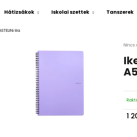
Hátizsákok
Iskolai szettek
Tanszerek
TELINi lila
Mit keres?
A
Nincs 
termé
Ik
átlago
KERESÉS
értéke
A5
5-
ből
0,0
Ajánljuk
csillag
Rakt
1 2
Egys