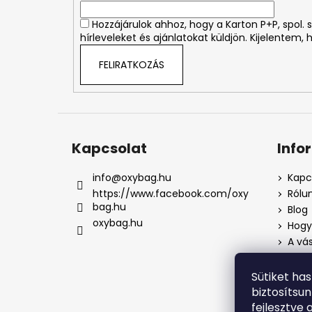
c
Hozzájárulok ahhoz, hogy a Karton P+P, spol
hírleveleket és ajánlatokat küldjön. Kijelentem,
FELIRATKOZÁS
Kapcsolat
Info
info
@
oxybag.hu
Kapc
https://www.facebook.com/oxy
Rólu
bag.hu
Blog
oxybag.hu
Hogya
A vás
Üzlet
Adat
Sütiket ha
Pana
biztosítsu
Pana
fejlesztve 