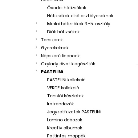
3 RÉSZES SZETT OXY NEXT BUNNY
Óvodai hátizsákok
26 490 Ft
Hátizsákok első osztályosoknak
Iskolai hátizsákok 3.-5. osztály
Diák hátizsákok
Tanszerek
Gyerekeknek
Népszerű licencek
Oxylady divat kiegészítők
PASTELINi
PASTELINi kollekció
VERDE kollekció
Tanulói készletek
Iratrendezők
Jegyzetfüzetek PASTELINi
Lamino dobozok
Kreatív albumok
Pattintos mappák