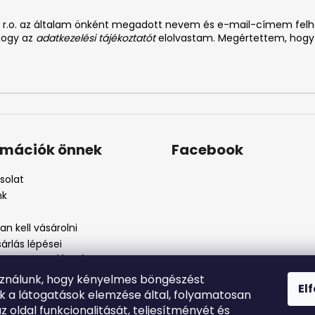
. s r.o. az általam önként megadott nevem és e-mail-címem fel
 hogy az
adatkezelési tájékoztatót
elolvastam. Megértettem, hogy
rmációk önnek
Facebook
solat
nk
n kell vásárolni
árlás lépései
i feltételek (ÁSZF)
kezelési tájékoztató
sználunk, hogy kényelmes böngészést
El
szos eljárás
nk a látogatások elemzése által, folyamatosan
szjelenté
az oldal funkcionalitását, teljesítményét és