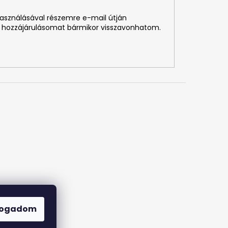
használásával részemre e-mail útján
 hozzájárulásomat bármikor visszavonhatom.
fogadom