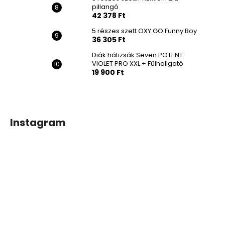
pillangó
42 378 Ft
5 részes szett OXY GO Funny Boy
36 305 Ft
Diák hátizsák Seven POTENT
VIOLET PRO XXL + Fülhallgató
19 900 Ft
Instagram