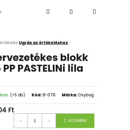
Keresés
Bejelentkezés
Kosár
Újdonság
értékelés
Ugrás az értékeléshez
k
ervezetékes blokk
s
lése
 PP PASTELINi lila
.
áron
(>5 db)
Kód:
8-076
Márka:
Oxybag
04 Ft
Következő
égár:
KOSÁRBA