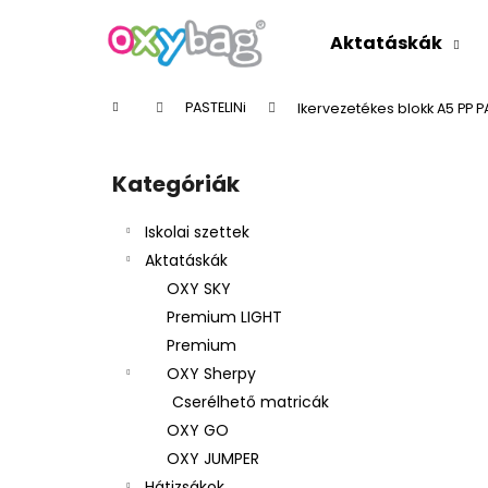
K
Ugrás
a
o
Aktatáskák
fő
Vissza
Vissza
s
tartalomhoz
a boltba
a boltba
á
Kezdőlap
PASTELINi
Ikervezetékes blokk A5 PP PAS
r
O
l
Kategóriák
Kategóriák
d
átugrása
a
Iskolai szettek
l
Aktatáskák
s
OXY SKY
ó
Premium LIGHT
p
Premium
a
OXY Sherpy
n
Cserélhető matricák
e
OXY GO
l
OXY JUMPER
Hátizsákok