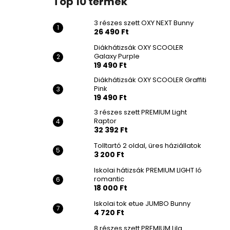
Top 10 termék
3 részes szett OXY NEXT Bunny
26 490 Ft
Diákhátizsák OXY SCOOLER
Galaxy Purple
19 490 Ft
Diákhátizsák OXY SCOOLER Graffiti
Pink
19 490 Ft
3 részes szett PREMIUM Light
Raptor
32 392 Ft
Tolltartó 2 oldal, üres háziállatok
3 200 Ft
Iskolai hátizsák PREMIUM LIGHT ló
romantic
18 000 Ft
Iskolai tok etue JUMBO Bunny
4 720 Ft
8 részes szett PREMIUM Lila