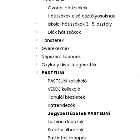
3 RÉSZES SZETT OXY NEXT BUNNY
Óvodai hátizsákok
26 490 Ft
Hátizsákok első osztályosoknak
Iskolai hátizsákok 3.-5. osztály
Diák hátizsákok
Tanszerek
Gyerekeknek
Népszerű licencek
Oxylady divat kiegészítők
PASTELINi
PASTELINi kollekció
VERDE kollekció
Tanulói készletek
Iratrendezők
Jegyzetfüzetek PASTELINi
Lamino dobozok
Kreatív albumok
Pattintos mappák