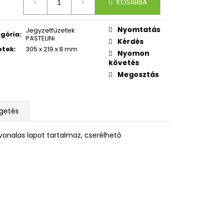
OXY ZERO GREY
KOSÁRBA
Nyomtatás
Jegyzetfüzetek
gória
:
PASTELINi
Kérdés
etek
:
305 x 219 x 8 mm
Nyomon
követés
Megosztás
lgetés
b vonalas lapot tartalmaz, cserélhető