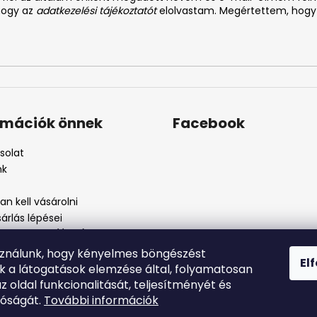
 hogy az
adatkezelési tájékoztatót
elolvastam. Megértettem, hogy
rmációk önnek
Facebook
solat
nk
n kell vásárolni
árlás lépései
i feltételek (ÁSZF)
kezelési tájékoztató
sználunk, hogy kényelmes böngészést
El
szos eljárás
nk a látogatások elemzése által, folyamatosan
szjelenté
az oldal funkcionalitását, teljesítményét és
tóságát.
További információk