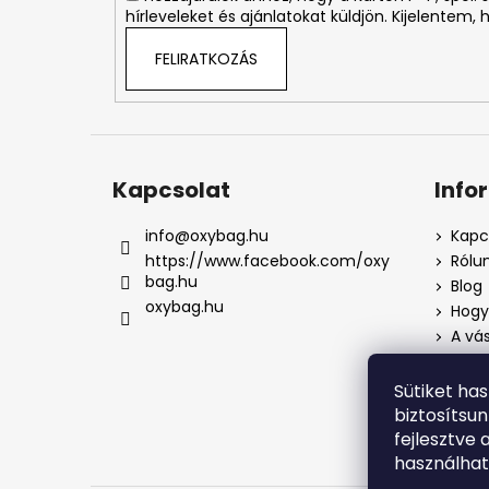
hírleveleket és ajánlatokat küldjön. Kijelentem,
FELIRATKOZÁS
Kapcsolat
Info
info
@
oxybag.hu
Kapc
https://www.facebook.com/oxy
Rólu
bag.hu
Blog
oxybag.hu
Hogya
A vás
Üzlet
Adat
Sütiket ha
Pana
biztosítsu
Pana
fejlesztve 
használha