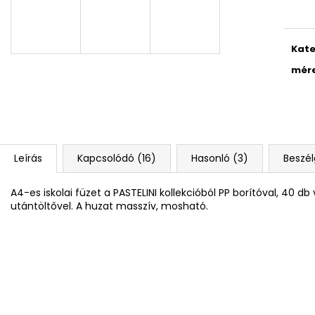
4 RÉSZES SZETT PREMIUM MAGIC
DIÁK HÁTIZSÁK 
18 790 Ft
14 700 Ft
Kate
mér
Leírás
Kapcsolódó (16)
Hasonló (3)
Beszé
A4-es iskolai füzet a PASTELINI kollekcióból PP borítóval, 40 d
utántöltővel. A huzat masszív, mosható.