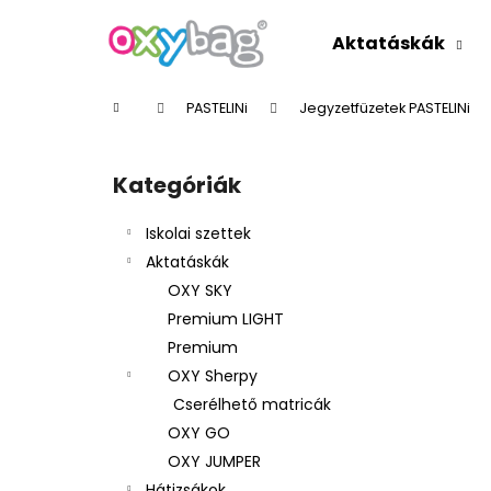
K
Ugrás
a
o
Aktatáskák
fő
Vissza
Vissza
s
tartalomhoz
a boltba
a boltba
á
Kezdőlap
PASTELINi
Jegyzetfüzetek PASTELINi
r
O
l
Kategóriák
Kategóriák
d
átugrása
a
Iskolai szettek
l
Aktatáskák
s
OXY SKY
ó
Premium LIGHT
p
Premium
a
OXY Sherpy
n
Cserélhető matricák
e
OXY GO
l
OXY JUMPER
Hátizsákok