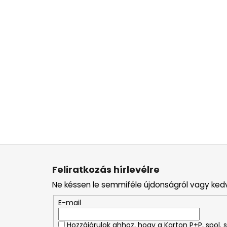
L
á
Feliratkozás hírlevélre
b
Ne késsen le semmiféle újdonságról vagy ked
l
é
E-mail
c
Hozzájárulok ahhoz, hogy a Karton P+P, spol