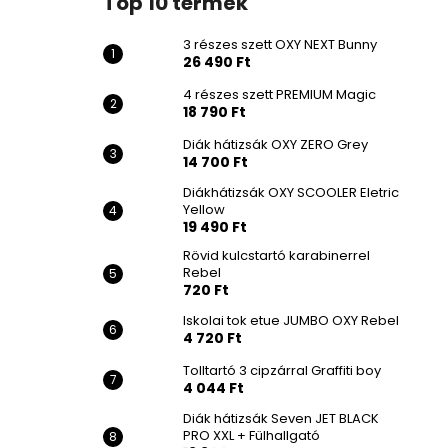
Top 10 termék
3 részes szett OXY NEXT Bunny
26 490 Ft
4 részes szett PREMIUM Magic
18 790 Ft
Diák hátizsák OXY ZERO Grey
14 700 Ft
Diákhátizsák OXY SCOOLER Eletric
Yellow
19 490 Ft
Rövid kulcstartó karabinerrel
Rebel
720 Ft
Iskolai tok etue JUMBO OXY Rebel
4 720 Ft
Tolltartó 3 cipzárral Graffiti boy
4 044 Ft
Diák hátizsák Seven JET BLACK
PRO XXL + Fülhallgató