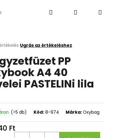
Keresés
Bejelentkezés
Kosár
Újdonság
értékelés
Ugrás az értékeléshez
k
gyzetfüzet PP
s
lése
ybook A4 40
velei PASTELINi lila
.
áron
(>5 db)
Kód:
8-974
Márka:
Oxybag
Következő
40 Ft
égár: