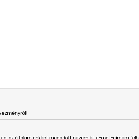
vezményről!
. s r.o. az általam önként megadott nevem és e-mail-címem fel