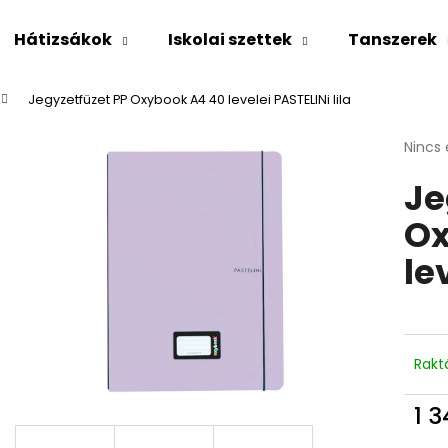
Hátizsákok
Iskolai szettek
Tanszerek
Jegyzetfüzet PP Oxybook A4 40 levelei PASTELINi lila
Mit keres?
A
Nincs 
termé
Je
átlago
KERESÉS
értéke
Ox
5-
ből
le
0,0
Ajánljuk
csillag
Rakt
1 3
Egys