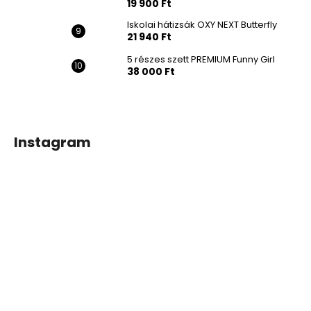
19 900 Ft
Iskolai hátizsák OXY NEXT Butterfly
21 940 Ft
5 részes szett PREMIUM Funny Girl
38 000 Ft
Instagram